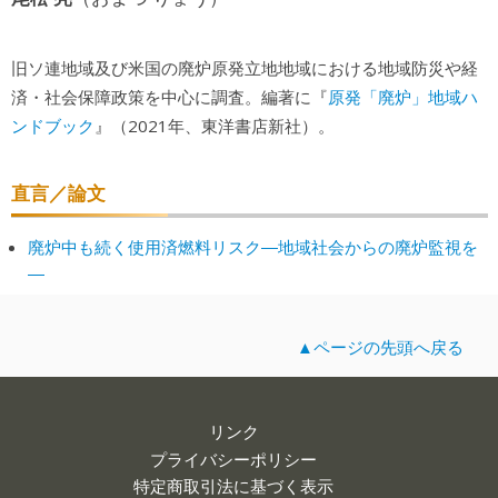
旧ソ連地域及び米国の廃炉原発立地地域における地域防災や経
原発「廃炉」地域ハ
済・社会保障政策を中心に調査。編著に『
ンドブック
』（2021年、東洋書店新社）。
直言／論文
廃炉中も続く使用済燃料リスク―地域社会からの廃炉監視を
―
▲ページの先頭へ戻る
リンク
プライバシーポリシー
特定商取引法に基づく表示