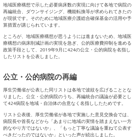
地域医療構想で示した必要病床数の実現に向けて各地で病院の
再編統合、ダウンサイジング、機能転換等が求められてきたの
が現状です。そのために地域医療介護総合確保基金の活用や予
算措置が講じられています。
ところが、地域医療構想が思うようには進まないため、地域医
療構想の病床削減計画の実現を急ぎ、公的医療費抑制を進める
政策手段として、2019年9月に424の公立・公的病院を名指し
したリストを公表しました。
公立・公的病院の再編
厚生労働省が公表した同リストは各地で波紋を広げることとな
りました。公立・公的病院のうち、再編統合の議論が必要とし
て424病院を地域・自治体の合意なく名指ししたためです。
リスト公表後、厚生労働省が各地で実施した意見交換会では、
病院長や首長などから「あまりに地域の実情を踏まえない一方
的なやり方ではないか」、「もっと丁寧な議論を重ねて公表す
べきだったのではないか」といった声が続出しました。