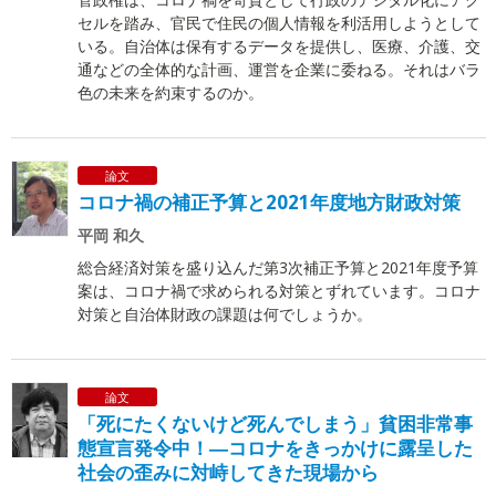
セルを踏み、官民で住民の個人情報を利活用しようとして
いる。自治体は保有するデータを提供し、医療、介護、交
通などの全体的な計画、運営を企業に委ねる。それはバラ
色の未来を約束するのか。
論文
コロナ禍の補正予算と2021年度地方財政対策
平岡 和久
総合経済対策を盛り込んだ第3次補正予算と2021年度予算
案は、コロナ禍で求められる対策とずれています。コロナ
対策と自治体財政の課題は何でしょうか。
論文
「死にたくないけど死んでしまう」貧困非常事
態宣言発令中！―コロナをきっかけに露呈した
社会の歪みに対峙してきた現場から