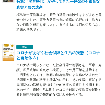
特集:「廃炉時代」がやってきた―原発の不都合な
真実と負の遺産
福島第一原発事故は、原子力発電の危険性をまざまざと見
せつけました。原子力発電の負の遺産の処理には、途方も
ない時間と費用を要します。負担するのは何の受益もない
将来の世代です。
書籍
コロナがあばく社会保障と生活の実態（コロナ
と自治体３）
コロナ禍で明らかになった社会保障の脆弱さを、医療・介
護、雇用政策の観点から検証し、その是正策を提示する。
生活実態としては、政府の無為無策により追い込まれた生
活困窮と貧困の状況を具体的に示し、その支援に奮闘する
民間団体の活動を跡づけて公的支援の必要性を指摘する。
あわせて、市民生活に即したコロナ対応の支援策を展開す
る兵庫県明石市の先進的な取組みを紹介する。