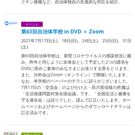
クチン接種など、自治体独自の先進的な対応を紹介。
イベント
第63回自治体学校 in DVD ＋ Zoom
2021年7月17日(土)、18日(日)、24日(土)、25日(日)、31日
(土)
第63回自治体学校は、新型コロナウイルスの感染状況に鑑
み、昨年と同じように全体会として予定した2つの講演を
DVDに収めご参加のみなさまにお送りする形をとります。
また、分科会はZoom（オンライン）で開催いたします。
なお、本学校のペーパーのチラシに誤りがございました。
7月17日の「交流会」のよびかけ人・田川英信様の所属は
「生活保護問題対策全国会議」です。「全国生活と健康を
守る連合会」は誤りでした。謹んで訂正いたします。ホー
ムページおよびホームページからのダウンロードチラシは
訂正済みです。