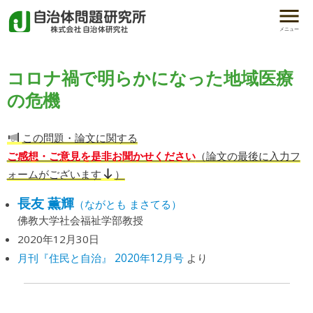
メニュー
コロナ禍で明らかになった地域医療
の危機
この問題・論文に関する
ご感想・ご意見を是非お聞かせください
（論文の最後に入力フ
ォームがございます
）
長友 薫輝
（ながとも まさてる）
佛教大学社会福祉学部教授
2020年12月30日
月刊『住民と自治』 2020年12月号
より