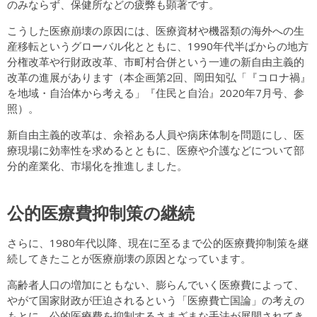
のみならず、保健所などの疲弊も顕著です。
こうした医療崩壊の原因には、医療資材や機器類の海外への生
産移転というグローバル化とともに、1990年代半ばからの地方
分権改革や行財政改革、市町村合併という一連の新自由主義的
改革の進展があります（本企画第2回、岡田知弘「『コロナ禍』
を地域・自治体から考える」『住民と自治』2020年7月号、参
照）。
新自由主義的改革は、余裕ある人員や病床体制を問題にし、医
療現場に効率性を求めるとともに、医療や介護などについて部
分的産業化、市場化を推進しました。
公的医療費抑制策の継続
さらに、1980年代以降、現在に至るまで公的医療費抑制策を継
続してきたことが医療崩壊の原因となっています。
高齢者人口の増加にともない、膨らんでいく医療費によって、
やがて国家財政が圧迫されるという「医療費亡国論」の考えの
もとに、公的医療費を抑制するさまざまな手法が展開されてき