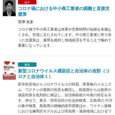
論文
コロナ禍における中小商工業者の困難と直接支
援策
宮津 友多
コロナ禍で中小商工業者は休業や営業時間の短縮を余儀な
くされ、苦境に立たされています。中小商工業者に寄り添
った支援策は、雇用を維持し地域経済を守るうえで極めて
重要になっています。
書籍
新型コロナウイルス感染症と自治体の攻防（コ
ロナと自治体１）
医学的見地からコロナウイルスの特質、変異株のメカニズ
ム、ワクチンの最新の知見を解説し、財政面からは政府の
感染対策を批判的に検証し、自治体財政の今後の対応を示
す。併せて、東京・世田谷区の社会的検査、広島県の PCR
の集中検査、鳥取県の積極的疫学調査ほか、ワクチン接種
における練馬区モデルおよび高知県・過疎地域におけるワ