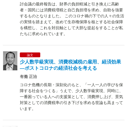
討会議の最終報告は、財界の負担軽減と引き換えに高齢
者・国民には消費税増税と自己負担増を求め、自助を強要
するものとなりました。 このコロナ禍の下での人々の生活
の実情を踏まえて、改めて生存権保障を核とする社会保障
を構想し、これを対抗軸として大胆な提起をすることが私
たちに求められています。
論文
少人数学級実現、消費税減税の雇用、経済効果
―ポストコロナの経済社会を考える
有働 正治
コロナ危機の長期・深刻化のもと、「一人一人の学びを保
障する社会をつくる」うえで、少人数学級実現、同時に、
一番困っている人への支援策として、消費押し上げ、景気
対策としての消費税率の引き下げを求める世論も高まって
います。