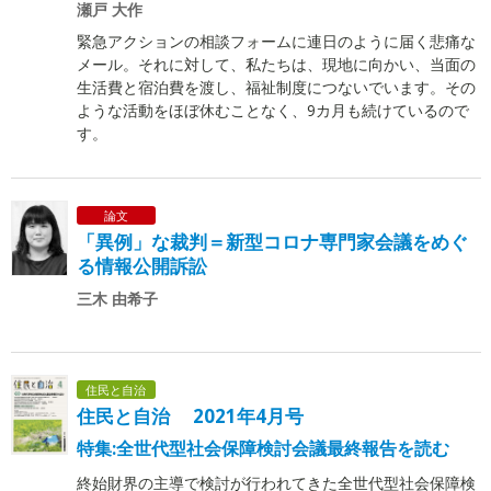
瀬戸 大作
緊急アクションの相談フォームに連日のように届く悲痛な
メール。それに対して、私たちは、現地に向かい、当面の
生活費と宿泊費を渡し、福祉制度につないでいます。その
ような活動をほぼ休むことなく、9カ月も続けているので
す。
論文
「異例」な裁判＝新型コロナ専門家会議をめぐ
る情報公開訴訟
三木 由希子
住民と自治
住民と自治 2021年4月号
特集:全世代型社会保障検討会議最終報告を読む
終始財界の主導で検討が行われてきた全世代型社会保障検