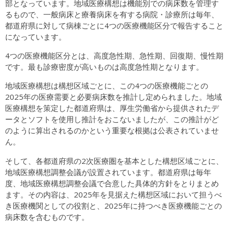
部となっています。地域医療構想は機能別での病床数を管理す
るもので、一般病床と療養病床を有する病院・診療所は毎年、
都道府県に対して病棟ごとに4つの医療機能区分で報告すること
になっています。
4つの医療機能区分とは、高度急性期、急性期、回復期、慢性期
です。最も診療密度が高いものは高度急性期となります。
地域医療構想は構想区域ごとに、この4つの医療機能ごとの
2025年の医療需要と必要病床数を推計し定められました。地域
医療構想を策定した都道府県は、厚生労働省から提供されたデ
ータとソフトを使用し推計をおこないましたが、この推計がど
のように算出されるのかという重要な根拠は公表されていませ
ん。
そして、各都道府県の2次医療圏を基本とした構想区域ごとに、
地域医療構想調整会議が設置されています。都道府県は毎年
度、地域医療構想調整会議で合意した具体的方針をとりまとめ
ます。その内容は、2025年を見据えた構想区域において担うべ
き医療機関としての役割と、2025年に持つべき医療機能ごとの
病床数を含むものです。