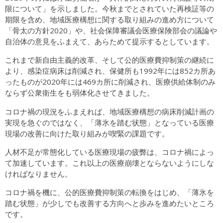
限について」を示しました。今秋までとされていた再検証等の
期限を含め、地域医療構想に関する取り組みの進め方について
「骨太の方針2020」や、社会保障審議会医療保険部会の議論や
自治体の意見をふまえて、あらためて提示するとしています。
これまで新自由主義的改革、そして公的医療費抑制策の継続に
より、感染症病床は削減され、保健所も1992年には852カ所あ
ったものが2020年には469カ所に削減され、医療供給体制のみ
ならず公衆衛生をも弱体化させてきました。
コロナ禍の現況をふまえれば、地域医療構想の病床削減計画の
実現を急ぐのではなく、「薄氷を踏む状態」となっている医療
現場の改善に向けた取り組みが喫緊の課題です。
人材不足が常態化している医療現場の疲弊は、コロナ禍によっ
て加速しています。これ以上の医療崩壊とならないようにしな
ければなりません。
コロナ禍を機に、公的医療費抑制策の転換をはじめ、「薄氷を
踏む状態」が少しでも改善する方向へと歩みを進めたいところ
です。