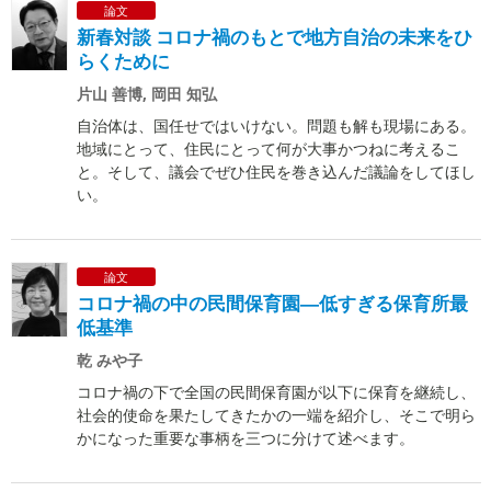
論文
新春対談 コロナ禍のもとで地方自治の未来をひ
らくために
片山 善博, 岡田 知弘
自治体は、国任せではいけない。問題も解も現場にある。
地域にとって、住民にとって何が大事かつねに考えるこ
と。そして、議会でぜひ住民を巻き込んだ議論をしてほし
い。
論文
コロナ禍の中の民間保育園―低すぎる保育所最
低基準
乾 みや子
コロナ禍の下で全国の民間保育園が以下に保育を継続し、
社会的使命を果たしてきたかの一端を紹介し、そこで明ら
かになった重要な事柄を三つに分けて述べます。