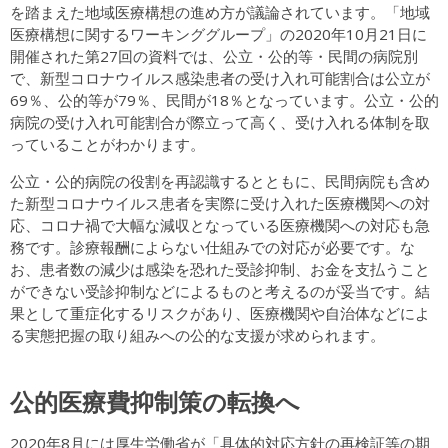
を踏まえた地域医療構想の進め方が議論されています。「地域
医療構想に関するワーキンググループ」の2020年10月21日に
開催された第27回の資料では、公立・公的等・民間の病院別
で、新型コロナウイルス感染患者の受け入れ可能割合は公立が
69％、公的等が79％、民間が18％となっています。公立・公的
病院の受け入れ可能割合が際立って高く、受け入れる体制を取
っていることがわかります。
公立・公的病院の役割を再認識するとともに、民間病院も含め
た新型コロナウイルス患者を実際に受け入れた医療機関への対
応、コロナ禍で大幅な減収となっている医療機関への対応も急
務です。診療報酬によらない仕組みでの対応が必要です。な
お、患者数の減少は感染を恐れた受診抑制、お金を支払うこと
ができない受診抑制などによるものと考えるのが妥当です。結
果として重症化するリスクがあり、医療機関や自治体などによ
る実態把握の取り組みへの公的な支援が求められます。
公的医療費抑制策の転換へ
2020年8月には厚生労働省が「具体的対応方針の再検証等の期