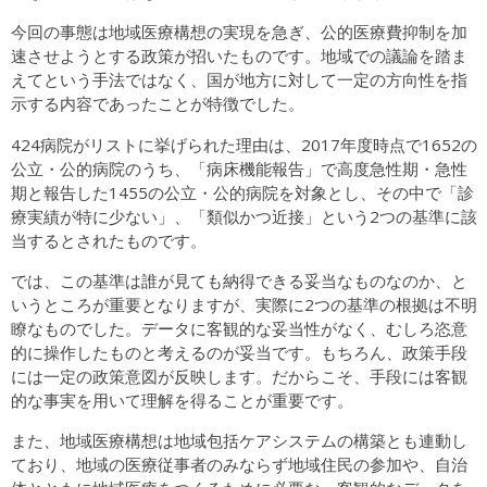
今回の事態は地域医療構想の実現を急ぎ、公的医療費抑制を加
速させようとする政策が招いたものです。地域での議論を踏ま
えてという手法ではなく、国が地方に対して一定の方向性を指
示する内容であったことが特徴でした。
424病院がリストに挙げられた理由は、2017年度時点で1652の
公立・公的病院のうち、「病床機能報告」で高度急性期・急性
期と報告した1455の公立・公的病院を対象とし、その中で「診
療実績が特に少ない」、「類似かつ近接」という2つの基準に該
当するとされたものです。
では、この基準は誰が見ても納得できる妥当なものなのか、と
いうところが重要となりますが、実際に2つの基準の根拠は不明
瞭なものでした。データに客観的な妥当性がなく、むしろ恣意
的に操作したものと考えるのが妥当です。もちろん、政策手段
には一定の政策意図が反映します。だからこそ、手段には客観
的な事実を用いて理解を得ることが重要です。
また、地域医療構想は地域包括ケアシステムの構築とも連動し
ており、地域の医療従事者のみならず地域住民の参加や、自治