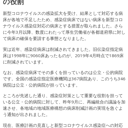
の役割
新型コロナウイルスの感染拡大を受け、結果として対応する病
床が各地で不足したため、感染症病床ではない病床を新型コロ
ナウイルス感染症対応の病床とする措置が取られました。さら
に今年3月以降、数度にわたって厚生労働省が各都道府県に対し
て病床の確保を要請する事態となりました。
実は近年、感染症病床は削減されてきました。旧伝染症指定病
床は1998年に9060床あったものが、2019年4月時点で1869床
に削減されています。
なお、感染症病床でその多くを担っているのは公立・公的病院
です。全国の感染症指定医療機関は367病院あり、このうち346
病院は公立・公的病院が担っています。
ところが先述した通り、感染症対策として重要な役割を担って
いる公立・公的病院に対して、昨年9月に、再編統合の議論を加
速させ、各地域の地域医療構想の病床削減計画の実現を急ぐよ
う通知が出されました。
現在、医療計画の見直しと新型コロナウイルス感染症への対応