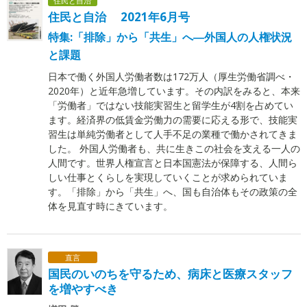
住民と自治
住民と自治 2021年6月号
特集:「排除」から「共生」へ―外国人の人権状況
と課題
日本で働く外国人労働者数は172万人（厚生労働省調べ・
2020年）と近年急増しています。その内訳をみると、本来
「労働者」ではない技能実習生と留学生が4割を占めてい
ます。経済界の低賃金労働力の需要に応える形で、技能実
習生は単純労働者として人手不足の業種で働かされてきま
した。 外国人労働者も、共に生きこの社会を支える一人の
人間です。世界人権宣言と日本国憲法が保障する、人間ら
しい仕事とくらしを実現していくことが求められていま
す。「排除」から「共生」へ、国も自治体もその政策の全
体を見直す時にきています。
直言
国民のいのちを守るため、病床と医療スタッフ
を増やすべき