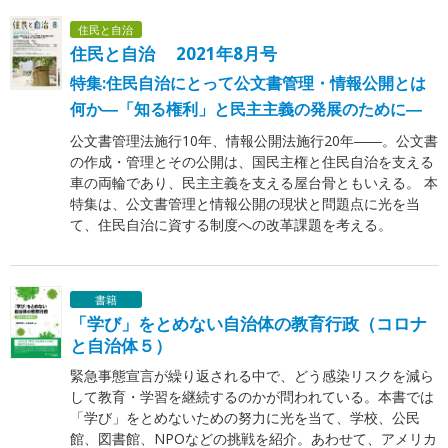
住民と自治
住民と自治 2021年8月号
特集:住民自治にとって公文書管理・情報公開とは
何か―「知る権利」と民主主義の発展のために―
公文書管理法施行10年、情報公開法施行20年――。公文書
の作成・管理とその公開は、国民主権と住民自治を支える
車の両輪であり、民主主義を支える屋台骨ともいえる。 本
特集は、公文書管理と情報公開の現状と問題点に光を当
て、住民自治に資する制度への改革課題を考える。
書籍
「学び」をとめない自治体の教育行政（コロナ
と自治体５）
緊急事態宣言が繰り返される中で、どう感染リスクを減ら
して教育・学習を継続するのかが問われている。本書では
「学び」をとめないための努力に光を当て、学校、公民
館、図書館、NPOなどの挑戦を紹介。あわせて、アメリカ