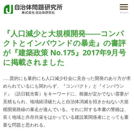
メニュー
『人口減少と大規模開発――コンパ
クトとインバウンドの暴走』の書評
が『建築政策 No.175』2017年9月号
に掲載されました
……質的にも量的にも人口減少社会に見合った開発のあり方が求
められているにも関わらず、『コンパクト』と『インバウン
ド』（訪日観光客）をキーワードに、根拠が定かでない需要が
見積もられ、地域経済破たんと自治体消滅を招きかねない大規
模開発路線の暴走が進んでいる。それに対する本書の警鐘は、
長く地域と共存共栄をはかっている建設業関係者にとっても重
要な問題と思われる。