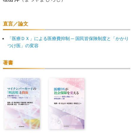
直言／論文
「医療ＤＸ」による医療費抑制 ─ 国民皆保険制度と「かかり
つけ医」の変容
著書