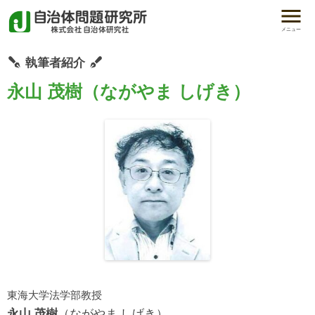
メニュー
執筆者紹介
永山 茂樹（ながやま しげき）
東海大学法学部教授
永山 茂樹
（ながやま しげき）