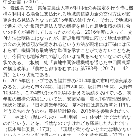
中公新書（2007）。
5 愛媛県では「集落営農法人等が利用権の再設定を行う時に機
構を利用する場合に支払われる地域集積協力金の交付方法が変
更される見込みとなった2015年度の途中から、それまで地域内
で進んでいた集落営農法人等の機構を通した農地集積の話し合
いの多くが頓挫してしまったのである。2016年度に入って、交
付方法は明確にはなったが、新規集積面積に応じて地域集積協
力金の交付総額が決定されるという方法が現場には正確には伝
わらず、機構側も最終的な単価を示すことができないこともあ
り、今日でも地域内での話し合いは進展をみせていないのが現
状である」（板橋 衛「農地中間管理機構を通じた中四国農業
の構造改革」『農村と都市をむすぶ』第783号（2017）、42
頁）という状況である。
6 2015年度トップである福井県の2014年度の市町村別実績を
みると、あわら市374㌶、福井市240㌶、坂井市196㌶、大野市
109㌶と、この4市だけが100㌶を超える実績をあげている。初
年度の機構の実績については、安藤光義「農地中間管理機構の
現状と課題」『日本農業年報62 基本計画は農政改革とTPPに
どう立ち向かうのか』農林統計協会、2016年を参照されたい。
7 「やはり（県レベルの ─引用者 ─）体制だけではだめな
のだということを、当然なのですけれども痛感したわけです」
（橋本和仁委員・17頁）、「現場が動かないと土地は動かない
ということだと私は思っています」（金丸恭文座長・33頁）と