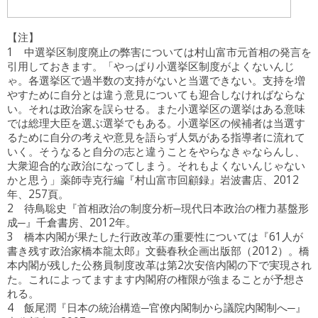
【注】
1 中選挙区制度廃止の弊害については村山富市元首相の発言を
引用しておきます。「やっぱり小選挙区制度がよくないんじ
ゃ。各選挙区で過半数の支持がないと当選できない。支持を増
やすために自分とは違う意見についても迎合しなければならな
い。それは政治家を誤らせる。また小選挙区の選挙はある意味
では総理大臣を選ぶ選挙でもある。小選挙区の候補者は当選す
るために自分の考えや意見を語らず人気がある指導者に流れて
いく。そうなると自分の志と違うことをやらなきゃならんし、
大衆迎合的な政治になってしまう。それもよくないんじゃない
かと思う」薬師寺克行編『村山富市回顧録』岩波書店、2012
年、257頁。
2 待鳥聡史『首相政治の制度分析─現代日本政治の権力基盤形
成─』千倉書房、2012年。
3 橋本内閣が果たした行政改革の重要性については『61人が
書き残す政治家橋本龍太郎』文藝春秋企画出版部（2012）。橋
本内閣が残した公務員制度改革は第2次安倍内閣の下で実現され
た。これによってますます内閣府の権限が強まることが予想さ
れる。
4 飯尾潤『日本の統治構造─官僚内閣制から議院内閣制へ─』