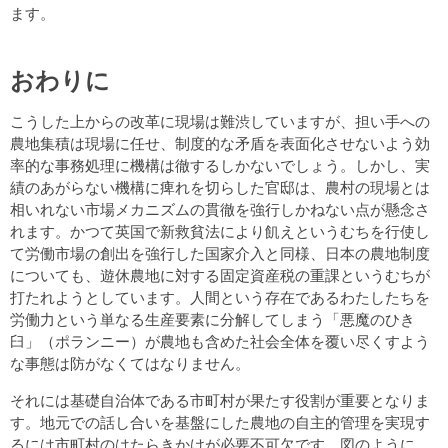
ます。
おわりに
こうした上からの改革に現場は難渋していますが、担い手への
農地集積は現場に任せ、制度的な矛盾を表面化させないよう効
率的な事務処理に機構は徹するしかないでしょう。しかし、実
績のあがらない機構に痺れを切らした官邸は、農村の現場とは
相いれない市場メカニズムの貫徹を強行しかねない点が懸念さ
れます。かつて英国で新救貧法により飢えというむちを行使し
て労働市場の創出を強行した国家介入と同様、日本の農地制度
についても、遊休農地に対する固定資産税の重課というむちが
打たれようとしています。人間という存在であるわたしたちを
労働力という単なる生産要素に分解してしまう「悪魔のひき
臼」（ポランニー）が農地も含めた社会全体を覆い尽くすよう
な事態は防がなくてはなりません。
それには基礎自治体である市町村が果たす役割が重要となりま
す。地元での話し合いを基盤にした農地の自主的管理を実現す
るには市町村のはたらきかけが必要不可欠です。図のように、