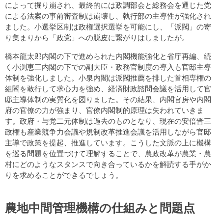
によって掘り崩され、最終的には政調部会と総務会を通じた党
による法案の事前審査制は崩壊し、執行部の主導性が強化され
ました。小選挙区制は政権選択選挙を可能にし、「派閥」の寄
り集まりから「政党」への脱皮に繋がりはしましたが。
橋本龍太郎内閣の下で進められた内閣機能強化と省庁再編、続
く小渕恵三内閣の下での副大臣・政務官制度の導入も官邸主導
体制を強化しました。小泉内閣は派閥推薦を排した首相専権の
組閣を敢行して求心力を強め、経済財政諮問会議を活用して官
邸主導体制の実質化を図りました。その結果、内閣官房や内閣
府の官僚の力が強まり、官僚内閣制的原理は失われていきま
す。政府・与党二元体制は過去のものとなり、現在の安倍晋三
政権も産業競争力会議や規制改革推進会議を活用しながら官邸
主導で政策を提起、推進しています。こうした文脈の上に機構
を巡る問題を位置づけて理解することで、農政改革が農業・農
村にどのようなスタンスで向き合っているかを解読する手がか
りを求めることができるでしょう。
農地中間管理機構の仕組みと問題点