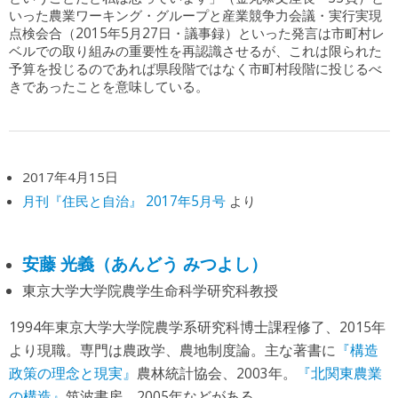
いった農業ワーキング・グループと産業競争力会議・実行実現
点検会合（2015年5月27日・議事録）といった発言は市町村レ
ベルでの取り組みの重要性を再認識させるが、これは限られた
予算を投じるのであれば県段階ではなく市町村段階に投じるべ
きであったことを意味している。
2017年4月15日
月刊『住民と自治』 2017年5月号
より
安藤 光義（あんどう みつよし）
東京大学大学院農学生命科学研究科教授
1994年東京大学大学院農学系研究科博士課程修了、2015年
より現職。専門は農政学、農地制度論。主な著書に
『構造
政策の理念と現実』
農林統計協会、2003年。
『北関東農業
の構造』
筑波書房、2005年などがある。