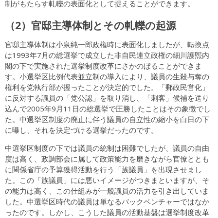
制がもたらす軋轢の表面化として捉えることができます。
（2）官邸主導体制とその軋轢の起源
官邸主導体制は小泉純一郎政権時に表面化しましたが、転換点
は1993年7月の総選挙で成立した非自民連立政権の細川護煕内
閣の下で実施された選挙制度改革にさかのぼることができま
す。小選挙区比例代表並立制の導入により、議員の生殺与奪の
権利を党執行部が握ったことが決定的でした。「郵政民営化」
に反対する議員の「党公認」を取り消し、「刺客」候補を送り
込んで2005年9月11日の総選挙で圧勝したことはその象徴でし
た。中選挙区制度の廃止に伴う議員の自立性の縮小を白日の下
に曝し、それを決定づける選挙だったのです。
中選挙区制度の下では議員の統制は困難でしたが、議員の自由
度は高く、政調部会に属して政策能力を磨きながら官僚ととも
に関係省庁の予算獲得活動を行う「族議員」を出現させまし
た。この「族議員」には悪いイメージがつきまといますが、そ
の能力は高く、この仕組みが一般議員の活力を引き出していま
した。中選挙区時代の議員は単なるバックベンチャーではなか
ったのです。しかし、こうした議員の活動基盤は選挙制度改革