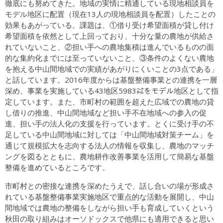
徹底にも努めてきた。地域の実情に精通している現地相談員を
モデル地区に配置（現在13人の現地相談員を配置）したことの
効果もあがっている。課題は、①借り受け希望面積が貸し付け
希望面積を依然として上回っており、十分な量の農地が供給さ
れていないこと、②担い手への農地集積は進んでいるものの面
的な集約化までには至っていないこと、③条件のよくない農地
を抱える中山間地域での実績があがりにくいことの3点である」
と話しています。2016年度からは基盤整備事業との連携を一層
深め、事業を実施している43地区5983㌶をモデル地区として指
定しています。また、市町村の範囲を超えた広域での農地の貸
し借りの推進、中山間地域など担い手不在地域への参入の促
進、担い手の法人化の支援を行っています。とくに受け手の不
足している中山間地域に対しては「中山間地域対策チーム」を
通じて規模拡大を志向する法人の情報を収集し、農地のマッチ
ングを図るとともに、農地耕作改善事業を活用して簡易な基盤
整備を進めているところです。
市町村との密接な連携を深めたうえで、話し合いの場が形成さ
れている基盤整備事業実施地区で重点的な活動を展開し、中山
間地域では農地の整備をしながら担い手も育成していくという
秋田の取り組みはオーソドックスで他県にも適用できると思い