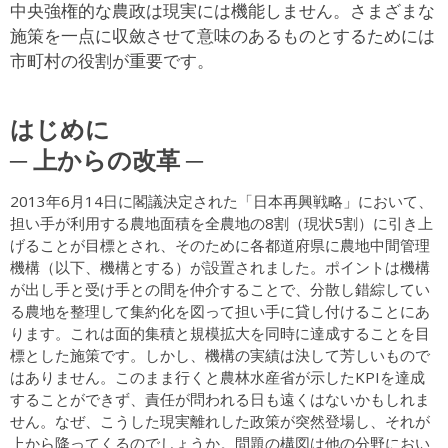
中央強権的な農政は現実には機能しません。さまざまな
施策を一点に収斂させて意味のあるものとするためには
市町村の役割が重要です。
はじめに
─ 上からの改革 ─
2013年6月14日に閣議決定された「日本再興戦略」において、
担い手が利用する農地面積を全農地の8割（現状5割）に引き上
げることが目標とされ、そのために各都道府県に農地中間管理
機構（以下、機構とする）が設置されました。ポイントは機構
が出し手と受け手との間を仲介することで、分散し錯綜してい
る農地を整理して集約化を図って担い手に貸し付けることにあ
ります。これは面的集積と規模拡大を同時に達成することを目
標とした施策です。しかし、機構の実績は決して芳しいもので
はありません。このまま行くと農林水産省が示したKPIを達成
することができず、責任が問われる日も遠くはないかもしれま
せん。なぜ、こうした現実離れした政策が突然登場し、それが
上から降ってくるのでしょうか。問題の構図は他の分野におい