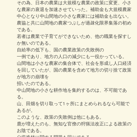
その為、日本の農業は大規模な農業の政策に変更、小さ
な農家の衰退を加速させていった。補助金も大規模農家
中心となり中山間地の小さな農家には補助金も出ない。
農協と共に山間地の農家つぶしが過疎化限界集落の初め
である。
若者は農業で子育てができないため、他の職業を探すし
か無いのである。
自給率の低下も、国の農業政策の失敗例の
一例であり、地方の人口の減少にも一役かっている。
山間地は小さな農家の集合体で、社会を形成し人口経済
を回していたが、国の農業を含めて地方の切り捨て政策
が地方の崩壊を
招いたのである。
中山間地の小さな耕作地を集約するのは、不可能であ
る。
山、田畑を切り取って1ヶ所にまとめられるなら可能で
あるが。
このような、政策の失敗例は他にもある。
鹿が増えたのも、無知な官僚の狩猟法改正による政策の
お陰である。
分収造林に関する問題も同じである。