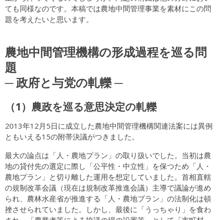
ても同様なのです。本稿では農地中間管理事業を素材にこの問
題を考えたいと思います。
農地中間管理機構の形成過程を巡る問
題
─ 政府と与党の軋轢 ─
（1）農政を巡る意思決定の軋轢
2013年12月5日に成立した農地中間管理機構関連法案には異例
ともいえる15の附帯決議がつきました。
最大の論点は「人・農地プラン」の取り扱いでした。当初は農
地の貸付先の選定に際し「公平性・中立性」を保つため「人・
農地プラン」と切り離した運用を想定していました。首相直轄
の規制改革会議（現在は規制改革推進会議）主導で議論が進め
られ、農林水産省が推進する「人・農地プラン」の法制化は頓
挫させられていました。しかし、最後に「うっちゃり」を食わ
され、「農業者等による協議の場の設置等」として「市町村