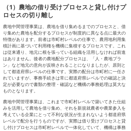
（1）農地の借り受けプロセスと貸し付けプ
ロセスの切り離し
農地中間管理事業は、農地を借り集めるまでのプロセスと、借
り集めた農地を配分するプロセスが制度的に異なる点に最大の
特徴があります。前者は市町村レベルの仕事で、農用地利用集
積計画に基づいて利用権を機構に集積するプロセスです。これ
は従来通り、地元に根を張っている組織を活用しなければ前進
はありません。後者の農地配分プロセスは、「人・農地プラ
ン」など地元の意向が反映されることになりましたが、原則と
して都道府県レベルの仕事です。実際の配分は市町村に一任さ
れていますが、事務手続きは常に都道府県レベルでの確認と決
定が必要なので書類の整理・確認など機構の事務処理は莫大な
ものとなります。
農地中間管理事業は、これまで市町村レベルで築いてきた仕組
みを活用して農地を借り集め、それを新規就農者や農業参入を
考えている企業にとって不利な状況が生まれないよう都道府県
レベルで配分を行うものですが、実際は借り受けプロセスと貸
し付けプロセスは市町村レベルで一体化していて、機構は事務