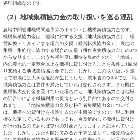
処理組織なのです。
（2）地域集積協力金の取り扱いを巡る混乱
農地中間管理機構関連予算のポイントは機構集積協力金です。
機構集積協力金は、地域に対する支援（地域集積協力金）、経
営転換・リタイアする場合の支援（経営転換協力金）、農地の
集積・集約化に協力する場合の支援（耕作者集積協力金）の3つ
からなります。このうち初年度に期待を集めたのが、「地域」
内の農地の一定割合以上を機構に貸し付けることを条件に1回限
り支給する地域集積協力金でした。しかし、この取り扱いを巡
って現場には大きな混乱が生じました。農水省のQ＆Aでは「地
域集積協力金は要件を満たしていれば交付されます。また既に
規模拡大交付金を受けていた場合にも、地域集積協力金は地域
の話合いによる機構利用の促進という別目的であるので交付さ
れます」、「地域集積協力金及び耕作者集積協力金について
は、機構への貸付けを推進するのが主目的ですので、現に利用
権を設定しているものであっても、合意解約して機構に貸付け
が行われるのであれば交付の対象となります」と記されていま
した。しかし、ふたを開けてみると予算は足りず、優先順位を
つけて機構集積協力金を配分するよう指導が入り、地元の期待