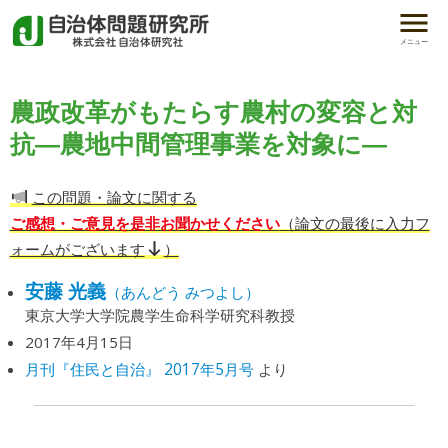
メニュー
農政改革がもたらす農村の変容と対
抗―農地中間管理事業を対象に―
この問題・論文に関する
ご感想・ご意見を是非お聞かせください
（論文の最後に入力フ
ォームがございます
）
安藤 光義
（あんどう みつよし）
東京大学大学院農学生命科学研究科教授
2017年4月15日
月刊『住民と自治』 2017年5月号
より