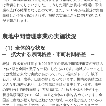
は裏切られてしまいました。こうした混乱は農村の現場に不信
感を広げる結果となったのです。また、2016年から新規の集積
面積しか予算が配分されず、機構の実績はさらに伸び悩むこと
が予想されます。
農地中間管理事業の実施状況
（1）全体的な状況
─ 拡大する県間格差・市町村間格差 ─
表は、農水省が評価する2015年度の農地中間管理事業の実績の
上位5県と全国の数字を一覧にしたものです。地域ブロックとし
ては北陸と東北で実績があがっていて、福井がトップ、以下、
石川、秋田、岩手、山形の順となっています。機構の実績には
大きな地域差があり、上位数県に実績が集中しています。表中
の5県だけで転貸面積は1万8188㌶、24％と全体の4分の1を、
新規集積面積は8109㌶、30％と全体の3割を占めています。全
国的に農地が動く地域と動かない地域への分化が進んでいるの
です。上位県の「のびしろ」は次第に少なくなってきますの