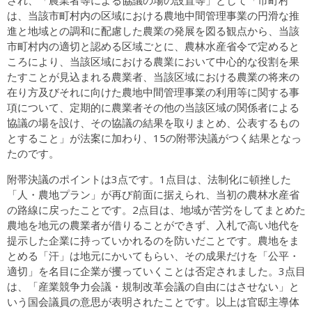
は、当該市町村内の区域における農地中間管理事業の円滑な推
進と地域との調和に配慮した農業の発展を図る観点から、当該
市町村内の適切と認める区域ごとに、農林水産省令で定めると
ころにより、当該区域における農業において中心的な役割を果
たすことが見込まれる農業者、当該区域における農業の将来の
在り方及びそれに向けた農地中間管理事業の利用等に関する事
項について、定期的に農業者その他の当該区域の関係者による
協議の場を設け、その協議の結果を取りまとめ、公表するもの
とすること」が法案に加わり、15の附帯決議がつく結果となっ
たのです。
附帯決議のポイントは3点です。1点目は、法制化に頓挫した
「人・農地プラン」が再び前面に据えられ、当初の農林水産省
の路線に戻ったことです。2点目は、地域が苦労をしてまとめた
農地を地元の農業者が借りることができず、入札で高い地代を
提示した企業に持っていかれるのを防いだことです。農地をま
とめる「汗」は地元にかいてもらい、その成果だけを「公平・
適切」を名目に企業が攫っていくことは否定されました。3点目
は、「産業競争力会議・規制改革会議の自由にはさせない」と
いう国会議員の意思が表明されたことです。以上は官邸主導体