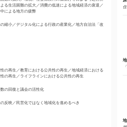
による生活困難の拡大／消費の低迷による地域経済の衰退／
住
集中による地方の疲弊
準の縮小／デジタル化による行政の産業化／地方自治法「改
地
「
共性の再生／教育における公共性の再生／地域経済における
共性の再生／ライフラインにおける公共性の再生
定数の回復と議会の活性化
への反映／民営化ではなく地域化を進めるべき
地