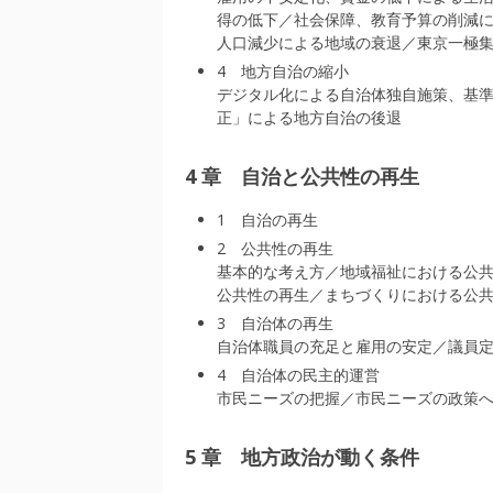
得の低下／社会保障、教育予算の削減
人口減少による地域の衰退／東京一極
4 地方自治の縮小
デジタル化による自治体独自施策、基
正」による地方自治の後退
4 章 自治と公共性の再生
1 自治の再生
2 公共性の再生
基本的な考え方／地域福祉における公
公共性の再生／まちづくりにおける公
3 自治体の再生
自治体職員の充足と雇用の安定／議員
4 自治体の民主的運営
市民ニーズの把握／市民ニーズの政策
5 章 地方政治が動く条件