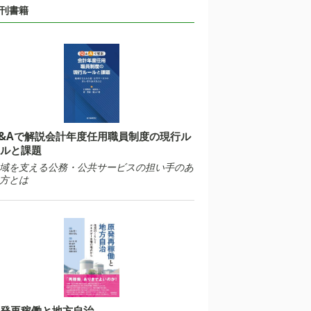
刊書籍
&Aで解説会計年度任用職員制度の現行ル
ルと課題
域を支える公務・公共サービスの担い手のあ
方とは
発再稼働と地方自治