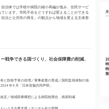
、自治体では学校や病院の縮小再編が進み、住民サービ
月
れています。市民不在をどうすれば変えることができる
「自治と公共性の再生」の観点から地域を変える主体形
向 ー戦争できる国づくり、社会保障費の削減、
2
特
特
策
保有と防衛予算の倍増／軍事産業の育成／国民監視体制の強
024 年4 月「日米首脳共同声明」
の改定／地域医療構想による病院統廃合、病床削減
化という大企業支援／デジタル化の実態