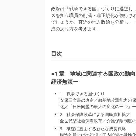
政府は「戦争できる国」づくりに邁進し
スを担う職員の削減・非正規化が強行さ
でしょうか。直近の地方政治を分析し、
成のあり方を考えます。
目次
●1 章 地域に関連する国政の動
経済無策ー
1 戦争できる国づくり
安保三文書の改定／敵基地攻撃能力の
化／「日米同盟の最大の変化の一つ」ー2
2 社会保障改革による国民負担拡大
全世代型社会保障改革／介護保険制度
3 破綻に直面する新たな成長戦略
構造的賃上げの幻想／国内投資の活性