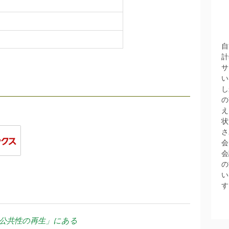
自
計
サ
い
し
の
え
状
さ
会
会
の
い
す
公共性の再生」にある