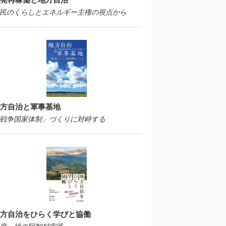
民のくらしとエネルギー主権の視点から
方自治と軍事基地
戦争国家体制」づくりに対峙する
方自治をひらく学びと協働