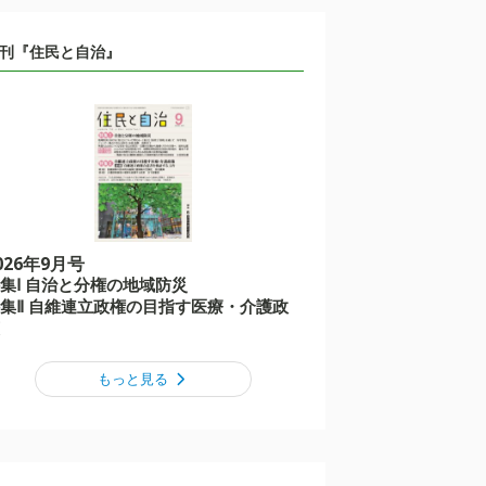
刊『住民と自治』
026年9月号
集Ⅰ 自治と分権の地域防災
集Ⅱ 自維連立政権の目指す医療・介護政
もっと見る