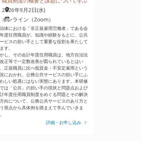
職員制度の概要と課題について学ぶ
2026年9月2日(水)
オンライン（Zoom）
治体における「非正規雇用労働者」である会
年度任用職員が、知識や経験をもとに、公共
ービスの担い手として重要な役割を果たして
ます。
かし、その会計年度任用職員は、地方自治法
改正等で一定数改善が図られているとはい
、正規職員に比べ低賃金・不安定雇用という
況におかれ、公務公共サービスの担い手にふ
わしい処遇にはない実態にあります。本研修
では「公共」の担い手の現状と問題点および
計年度任用職員制度をめぐる問題とその解決
方向について、公務公共サービスのあり方と
う視点から具体例を踏まえて学んでいきま
。
詳細・お申し込み