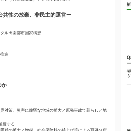
新
、公共性の放棄、非民主的運営ー
ジタル田園都市国家構想
の推進
Q
ー
地
り
のか
防災対策、災害に脆弱な地域の拡大／原発事故で暮らしと地
破綻する
活困難の拡大／増税、社会保険料の値上げ等による可処分所
原