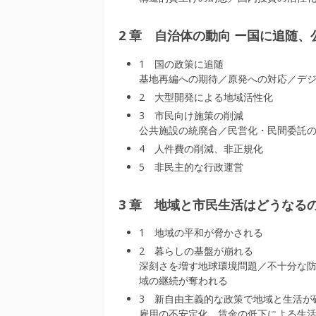
2 章 自治体の動向 ー国に追随
1 国の政策に追随
基地再編への期待／原発への対応／デ
2 大型開発による地域活性化
3 市民向け施策の削減
公共施設の統廃合／民営化・民間委託
4 人件費の削減、非正規化
5 非民主的な行政運営
3 章 地域と市民生活はどうなる
1 地域の平和が脅かされる
2 暮らしの基盤が崩れる
深刻さを増す地球環境問題／不十分な
域の継続が奪われる
3 新自由主義的な政策で地域と生活が
雇用の不安定化、賃金の低下による生