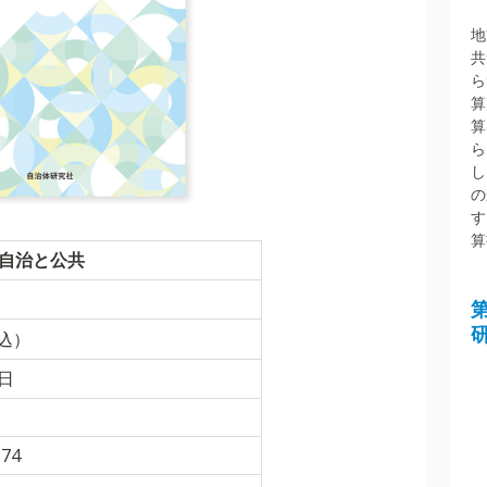
地
共
ら
算
算
ら
し
の
す
算
自治と公共
込）
5日
674