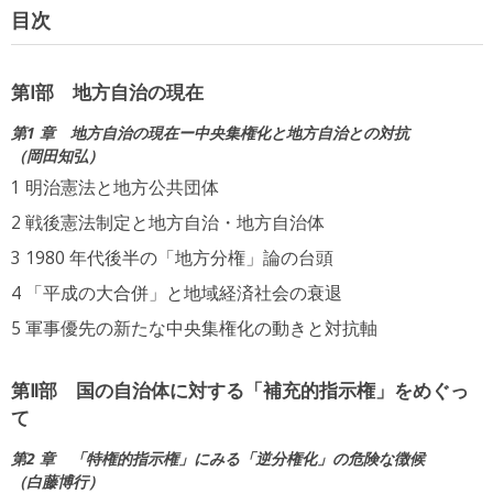
目次
第Ⅰ部 地方自治の現在
第1 章 地方自治の現在ー中央集権化と地方自治との対抗
岡田知弘
明治憲法と地方公共団体
戦後憲法制定と地方自治・地方自治体
1980 年代後半の「地方分権」論の台頭
「平成の大合併」と地域経済社会の衰退
軍事優先の新たな中央集権化の動きと対抗軸
第Ⅱ部 国の自治体に対する「補充的指示権」をめぐっ
て
第2 章 「特権的指示権」にみる「逆分権化」の危険な徴候
白藤博行