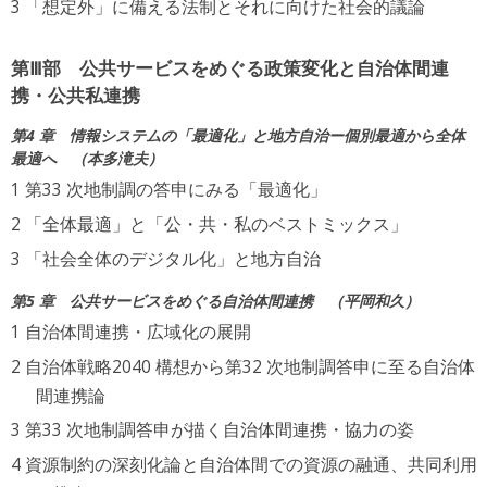
「想定外」に備える法制とそれに向けた社会的議論
第Ⅲ部 公共サービスをめぐる政策変化と自治体間連
携・公共私連携
第4 章 情報システムの「最適化」と地方自治ー個別最適から全体
最適へ
本多滝夫
第33 次地制調の答申にみる「最適化」
「全体最適」と「公・共・私のベストミックス」
「社会全体のデジタル化」と地方自治
第5 章 公共サービスをめぐる自治体間連携
平岡和久
自治体間連携・広域化の展開
自治体戦略2040 構想から第32 次地制調答申に至る自治体
間連携論
第33 次地制調答申が描く自治体間連携・協力の姿
資源制約の深刻化論と自治体間での資源の融通、共同利用