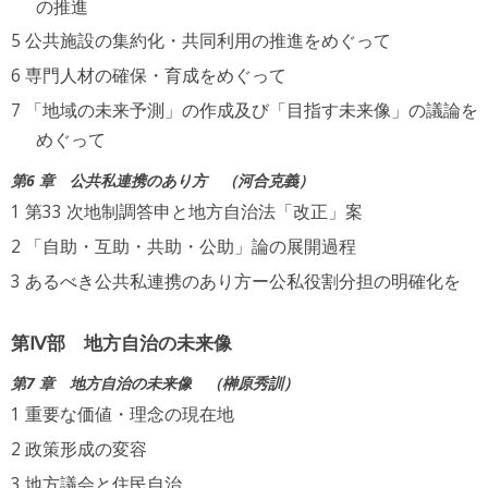
の推進
公共施設の集約化・共同利用の推進をめぐって
専門人材の確保・育成をめぐって
「地域の未来予測」の作成及び「目指す未来像」の議論を
めぐって
第6 章 公共私連携のあり方
河合克義
第33 次地制調答申と地方自治法「改正」案
「自助・互助・共助・公助」論の展開過程
あるべき公共私連携のあり方ー公私役割分担の明確化を
第Ⅳ部 地方自治の未来像
第7 章 地方自治の未来像
榊原秀訓
重要な価値・理念の現在地
政策形成の変容
地方議会と住民自治