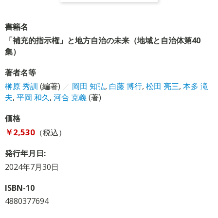
書籍名
「補充的指示権」と地方自治の未来（地域と自治体第40
集）
著者名等
榊原 秀訓
(編著)
／
岡田 知弘
,
白藤 博行
,
松田 亮三
,
本多 滝
夫
,
平岡 和久
,
河合 克義
(著)
価格
￥2,530
（税込）
発行年月日:
2024年7月30日
ISBN-10
4880377694