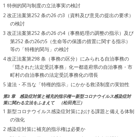
特例的関与制度の立法事実の検討
改正法案第252 条の26 の3（資料及び意見の提出の要求）
の検討
改正法案第252 条の26 の4（事務処理の調整の指示）及び
第252 条の26の5（生命等の保護の措置に関する指示）
等の「特権的関与」の検討
改正法案第298 条（事務の区分）にみられる自治事務の
「隠された法定受託事務」化ー都道府県の自治事務・市
町村の自治事務の法定受託事務化の増長
違法・不当な「特権的指示」にかかる救済制度の実効性
第3 章 感染症対策と補充的指示権ー新型コロナウイルス感染症対
策に関わる立法をふまえて
松田亮三
新型コロナウイルス感染症対策における課題と備える体制
の強化
感染症対策に補充的指示権は必要か