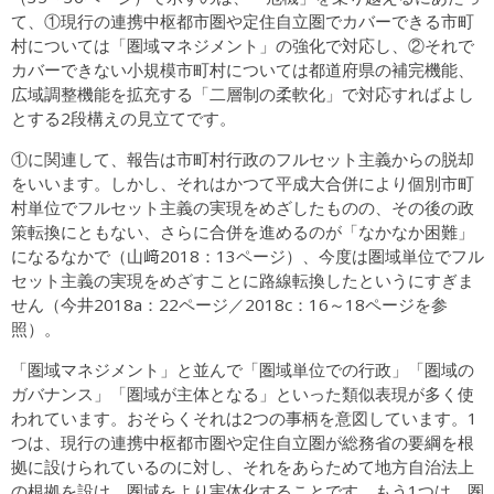
て、①現行の連携中枢都市圏や定住自立圏でカバーできる市町
村については「圏域マネジメント」の強化で対応し、②それで
カバーできない小規模市町村については都道府県の補完機能、
広域調整機能を拡充する「二層制の柔軟化」で対応すればよし
とする2段構えの見立てです。
①に関連して、報告は市町村行政のフルセット主義からの脱却
をいいます。しかし、それはかつて平成大合併により個別市町
村単位でフルセット主義の実現をめざしたものの、その後の政
策転換にともない、さらに合併を進めるのが「なかなか困難」
になるなかで（山﨑2018：13ページ）、今度は圏域単位でフル
セット主義の実現をめざすことに路線転換したというにすぎま
せん（今井2018a：22ページ／2018c：16～18ページを参
照）。
「圏域マネジメント」と並んで「圏域単位での行政」「圏域の
ガバナンス」「圏域が主体となる」といった類似表現が多く使
われています。おそらくそれは2つの事柄を意図しています。1
つは、現行の連携中枢都市圏や定住自立圏が総務省の要綱を根
拠に設けられているのに対し、それをあらためて地方自治法上
の根拠を設け、圏域をより実体化することです。もう1つは、圏