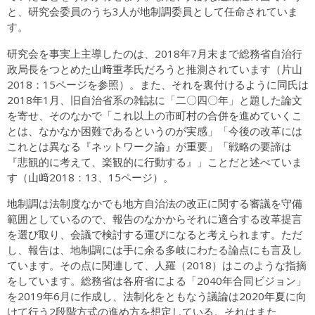
と、研究会委員のうち3人が地制調委員として任命されていま
す。
研究会を事実上主導したのは、2018年7月末まで総務省自治行
政局長をつとめた山﨑重孝氏だろうと推測されています（片山
2018：15ページを参照）。また、それを裏付けるように同氏は
2018年1月、旧自治省系の雑誌に「二〇四〇年」と題した論文
を寄せ、そのなかで「これ以上の市町村の合併を進めていくこ
とは、なかなか困難であるというのが実感」「今後の改革には
これとは異なる『ネットワーク論』が重要」「戦略の要諦は
『悲観的に考えて、楽観的に行動する』」ことだと述べていま
す（山﨑2018：13、15ページ）。
地制調は法制度なかでも地方自治法の改正に関する審議を守備
範囲としているので、報告のなかからそれに適合する改革提言
を選び取り、会議で検討する運びになると考えられます。ただ
し、報告は、地制調には手に余る多岐にわたる論点にも言及し
ています。その点に関連して、人羅（2018）はこのような指摘
をしています。総務省は各府省による「2040年合同ビジョン」
を2019年6月に作成し、法制化をともなう議論は2020年夏に向
けて行う2段階方式の進め方を想定している。それはまた、