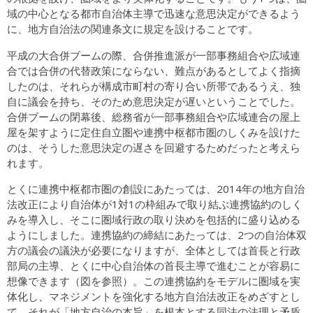
域の中心となる都市自治体主導で迅速な意思決定ができるよう
に、地方自治法の関連条文に規定を設けることです。
平成の大合併ブームの際、合併推進派が一部事務組合や広域連
合では合併の代替政策にならない、難点があるとしてよく指摘
したのは、それらが構成市町村の寄り合い所帯であるうえ、独
自に議会を持ち、そのため意思決定が遅いということでした。
合併ブームの閉幕後、総務省が一部事務組合や広域連合の屋上
屋を架すように定住自立圏や連携中枢都市圏のしくみを設けた
のは、そうした意思決定の遅さを回避するためだったと考えら
れます。
とくに連携中枢都市圏の創設にあたっては、2014年の地方自治
法改正により自治体が1対1の枠組みで取り結ぶ連携協約のしく
みを導入し、そこに圏域行政の取り決めを包括的に盛り込める
ようにしました。連携協約の締結にあたっては、2つの自治体双
方の議会の議決が必要になりますが、全体としては首長と行政
部局の主導、とくに中心自治体の首長主導で進むことが容易に
想像できます（図を参照）。この連携協約をモデルに圏域を実
体化し、マネジメントを強化する地方自治法改正をめざすとし
て、それが「地方自治の本旨」を根本とする同法の法理と矛盾