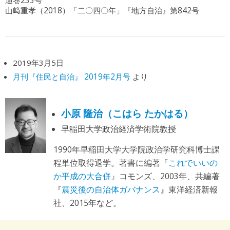
通巻233号
山﨑重孝（2018）「二〇四〇年」『地方自治』第842号
2019年3月5日
月刊『住民と自治』 2019年2月号
より
小原 隆治（こはら たかはる）
早稲田大学政治経済学術院教授
1990年早稲田大学大学院政治学研究科博士課
程単位取得退学。著書に編著『
これでいいの
か平成の大合併
』コモンズ、2003年、共編著
『
震災後の自治体ガバナンス
』東洋経済新報
社、2015年など。