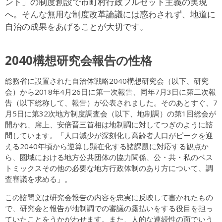
ント」の制度創設で市町村行政フルセット主義の実現
へ。そんな無用な制度改革論議には惑わされず、地道に
自治の成果をあげることが大切です。
2040構想研究会報告の性格
総務省に設置された自治体戦略2040構想研究会（以下、研究
会）から2018年4月26日に第一次報告、同年7月3日に第二次報
告（以下総称して、報告）が公表されました。そのあとすぐ、7
月5日に第32次地方制度調査会（以下、地制調）の第1回総会が
開かれ、席上、安倍晋三首相は地制調に対してつぎのように諮
問しています。「人口減少が深刻化し高齢者人口がピークを迎
える2040年頃から逆算し顕在化する諸課題に対応する観点か
ら、圏域における地方公共団体の協力関係、公・共・私のベス
トミックスその他の必要な地方行政体制のあり方について、調
査審議を求める」。
この諮問文は研究会報告の内容を忠実に反映して書かれたもの
で、研究会と報告が地制調での審議の露払いをする役目を担っ
ていたことをうかがわせます。また、人的な連続性の面でいう