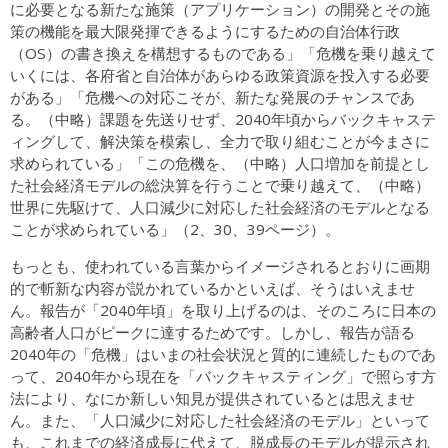
に必要となる新たな施策（アプリケーション）の開発とその施
策の機能を最大限発揮できるようにするための自治体行政
（OS）の書き換えを構想するものである」「危機を乗り越えて
いくには、各府省と自治体があらゆる政策資源を投入する必要
がある」「危機への対応こそが、新たな発展のチャンスであ
る。（中略）課題を先送りせず、2040年頃からバックキャステ
ィングして、解決策を模索し、全力で取り組むことが今まさに
求められている」「この危機を、（中略）人口増加を前提とし
た社会経済モデルの総決算を行うことで乗り越えて、（中略）
世界に先駆けて、人口減少に対応した社会経済のモデルとなる
ことが求められている」（2、30、39ページ）。
もっとも、使われている言葉からイメージされるとおりに画期
的で斬新な内容が説かれているかといえば、そうはいえませ
ん。報告が「2040年頃」を取り上げるのは、そのころに日本の
高齢者人口がピークに達するためです。しかし、報告が語る
2040年の「危機」はいまの社会状況と質的に連続したものであ
って、2040年から現在を「バックキャスティング」で照らす方
法により、なにか新しい知見が提供されているとは思えませ
ん。また、「人口減少に対応した社会経済のモデル」といって
も、これまでの経済成長に代えて、脱成長のモデルが提示され