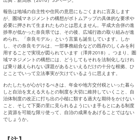
報告は地域の自主性や住民の意思にもごくまれに言及します
が、圏域マネジメントの構想がボトムアップの具体的な要求や
必要に押されて生まれたものとは思えません。平成大合併の進
捗率が低かった奈良県では、その後、広域行政の取り組みが進
められ、「奈良モデル」という言葉も誕生しています。しか
し、その奈良モデルは、一部事務組合などの既存のしくみを利
用することで実現が図られています（澤井2018）。つまり、圏
域マネジメントの構想には、どうしてもそれを法制化しなけれ
ば乗り越えられない課題があるといえるだけの十分な根拠、ひ
とことでいって立法事実が欠けているように思えます。
わたしたちが心がけるべきは、年金や地方交付税といった暮ら
しと自治を支える大もとの制度を大切に維持していくこと、自
治体制度の改正に打ち出の小槌に類する過大な期待をかけない
こと、そして下栗の里に見られるようにいま手もとにある制度
と資源を可能な限り使って、自治の成果をあげることではない
でしょうか。
【注】