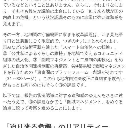
ているなどということはありません。さらに、それよりなによ
り、そもそも報告が議論の土台にしている「迫り来る我が国の
内政上の危機」という状況認識そのものに非常に強い違和感を
覚えます。
その一方、地制調の守備範囲に収まる改革課題は、いま見た語
り口とは裏腹にごく限定的で、つぎの4つにまとめられます。
①AIなどの技術革新を通じた「スマート自治体への転換」、
②「公共私によるくらしの維持」を地域で支えるコミュニティ
組織の法人化、③「圏域マネジメントと二層制の柔軟化」をめ
ざした自治体間連携制度の再構築、④4都県域で圏域マネジメン
トを行うための「東京圏のプラットフォーム」創設がそれです
（31～38ページ）。このうち地方自治法改正に直結する度合い
がもっとも高いのはおそらく③の課題です。
以下では、報告の状況認識に対する違和感のゆえんをさきに述
べたうえで、③の課題なかでも「圏域マネジメント」をめぐる
論点に絞って考察を進めることにします。
「迫り来る危機」のリアリティー