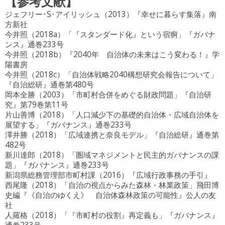
【参考文献】
ジェフリー･S･アイリッシュ（2013）『幸せに暮らす集落』南
方新社
今井照（2018a）「『スタンダード化』という宿痾」『ガバナ
ンス』通巻233号
今井照（2018b）『2040年 自治体の未来はこう変わる！』学
陽書房
今井照（2018c）「自治体戦略2040構想研究会報告について」
『自治総研』通巻第480号
岡本全勝（2003）「市町村合併をめぐる財政問題」『自治研
究』第79巻第11号
片山善博（2018）「人口減少下の基礎的自治体・広域自治体を
展望する」『ガバナンス』通巻233号
澤井勝（2018）「広域連携と奈良モデル」『自治総研』通巻第
482号
新川達郎（2018）「圏域マネジメントと民主的ガバナンスの課
題」『ガバナンス』通巻233号
新潟県総務管理部市町村課（2016）『広域行政事務の手引』
西尾隆（2018）「自治の視点からみた森林・林業政策」飛田博
史編『《自治のゆくえ》 自治体森林政策の可能性』公人の友
社
人羅格（2018）「『市町村の役割』再定義も」『ガバナンス』