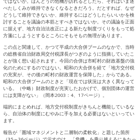
ではないか。ほんとうの危機が訪れるとしたら、それはいま述
べたしくみが維持できなくなるときだろう。だとすれば、なぜ
どうして維持できないか、維持するにはどうしたらいいかを検
討することを議論の本筋とすべきではないか。その議論を正面
に据えず、地方自治法改正による新たな制度づくりをもって処
方箋にしようとするところにそもそもの無理があります。
この点と関連して、かつて平成の大合併ブームのなかで、当時
の総務省自治財政局交付税課長がつぎのように指摘していたこ
とが強く想い起されます。今回の合併は市町村の財政基盤の強
化のためにするのではない。昭和の大合併を経て「地方交付税
の充実が、その後の町村の財政運営を保障した」からである。
昭和の大合併ブームのときと「現在では状況は大きく異なって
いる。（中略）財政制度が充実したおかげで、個別団体の運営
には支障がない」（岡本2003：4、17ページ）。
端的にまとめれば、地方交付税制度がきちんと機能しているな
ら、自治体の制度にむやみに手を加える必要はないといってい
ます。
報告が「圏域マネジメントと二層制の柔軟化」と題した箇所
（35～36ページ）で示すのは、「危機」を乗り越えるにあたっ