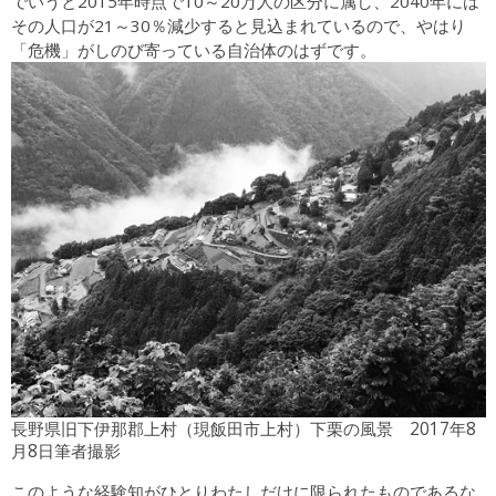
でいうと2015年時点で10～20万人の区分に属し、2040年には
その人口が21～30％減少すると見込まれているので、やはり
「危機」がしのび寄っている自治体のはずです。
長野県旧下伊那郡上村（現飯田市上村）下栗の風景 2017年8
月8日筆者撮影
このような経験知がひとりわたしだけに限られたものであるな