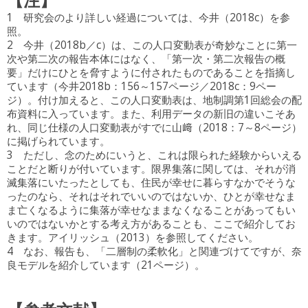
1 研究会のより詳しい経過については、今井（2018c）を参
照。
2 今井（2018b／c）は、この人口変動表が奇妙なことに第一
次や第二次の報告本体にはなく、「第一次・第二次報告の概
要」だけにひとを脅すように付されたものであることを指摘し
ています（今井2018b：156～157ページ／2018c：9ペー
ジ）。付け加えると、この人口変動表は、地制調第1回総会の配
布資料に入っています。また、利用データの新旧の違いこそあ
れ、同じ仕様の人口変動表がすでに山﨑（2018：7～8ページ）
に掲げられています。
3 ただし、念のためにいうと、これは限られた経験からいえる
ことだと断りが付いています。限界集落に関しては、それが消
滅集落にいたったとしても、住民が幸せに暮らすなかでそうな
ったのなら、それはそれでいいのではないか、ひとが幸せなま
ま亡くなるように集落が幸せなままなくなることがあってもい
いのではないかとする考え方があることも、ここで紹介してお
きます。アイリッシュ（2013）を参照してください。
4 なお、報告も、「二層制の柔軟化」と関連づけてですが、奈
良モデルを紹介しています（21ページ）。