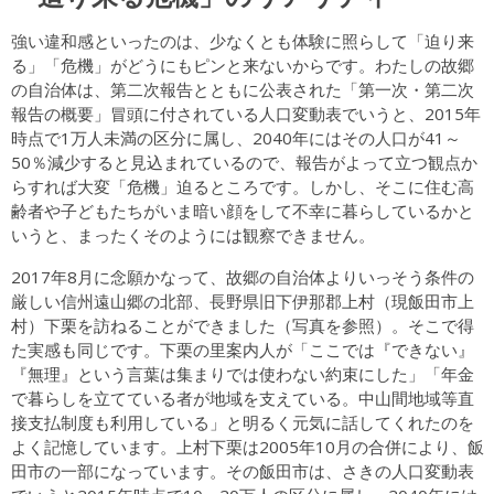
強い違和感といったのは、少なくとも体験に照らして「迫り来
る」「危機」がどうにもピンと来ないからです。わたしの故郷
の自治体は、第二次報告とともに公表された「第一次・第二次
報告の概要」冒頭に付されている人口変動表でいうと、2015年
時点で1万人未満の区分に属し、2040年にはその人口が41～
50％減少すると見込まれているので、報告がよって立つ観点か
らすれば大変「危機」迫るところです。しかし、そこに住む高
齢者や子どもたちがいま暗い顔をして不幸に暮らしているかと
いうと、まったくそのようには観察できません。
2017年8月に念願かなって、故郷の自治体よりいっそう条件の
厳しい信州遠山郷の北部、長野県旧下伊那郡上村（現飯田市上
村）下栗を訪ねることができました（写真を参照）。そこで得
た実感も同じです。下栗の里案内人が「ここでは『できない』
『無理』という言葉は集まりでは使わない約束にした」「年金
で暮らしを立てている者が地域を支えている。中山間地域等直
接支払制度も利用している」と明るく元気に話してくれたのを
よく記憶しています。上村下栗は2005年10月の合併により、飯
田市の一部になっています。その飯田市は、さきの人口変動表