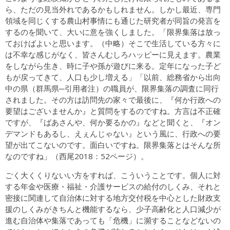
ら、ただの見当外れであるかもしれません。しかし最近、専門
領域を同じくする農山村事情にも通じた研究者が同旨の発言を
するのを聞いて、大いに意を強くしました。「限界集落は放っ
ておけばよいと思います。（中略）そこで生活している方々に
は不幸な感じがなく、皆さんむしろハッピーに見えます。農業
をしながら生き、時に子や孫が遊びに来る。定年になった子ど
もが戻ってきて、人口も少し増える」「以前、総務省から出向
中の県（群馬県─引用者注）の職員が、限界集落の調査に同行
されました。その方は訪問先の家々で最後に、『何か行政への
要望はございませんか』と質問をするのですね。方言は不正確
ですが、『ばあさんや、何か要るかの』などと聞くと、『オン
デマンドもあるし、えぇんじゃない』という風に、行政への要
望が出てこないのです。面白いですね。限界集落とはそんな所
なのですね」（西尾2018：52ページ）。
ごく大くくりないい方をすれば、こういうことです。個人に対
する年金や医療・福祉・介護サービスの給付のしくみ、それと
密接に関連して自治体に対する地方交付税を中心とした財政支
援のしくみがきちんと機能するなら、少子高齢化と人口減少が
進む自治体や集落であっても「危機」に瀕することなどないの