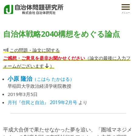
メニュー
自治体戦略2040構想をめぐる論点
この問題・論文に関する
ご感想・ご意見を是非お聞かせください
（論文の最後に入力フ
ォームがございます
）
小原 隆治
（こはら たかはる）
早稲田大学政治経済学術院教授
2019年3月5日
月刊『住民と自治』 2019年2月号
より
平成大合併で果たせなかった夢を追い、「圏域マネジメ