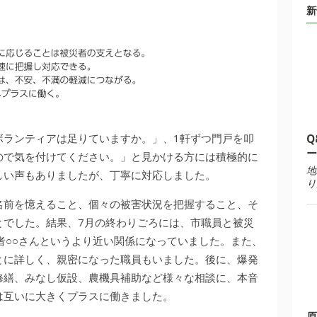
新
ボランティアは足りていますか。」、1軒ずつ門戸を叩
Q
ー
ので気を付けてください。」と見かける方には積極的に
地
しい声もありましたが、丁寧に対応しました。
り
名前を憶えること、個々の被害状況を把握すること、そ
とでした。結果、7月の終わりごろには、市職員と被災
者○○さんというより近い関係になっていました。また、
とに詳しく、親密になった職員もいました。後に、爆発
修繕、みなし仮設、農機具補助など様々な相談に、本音
は互いに大きくプラスに働きました。
原