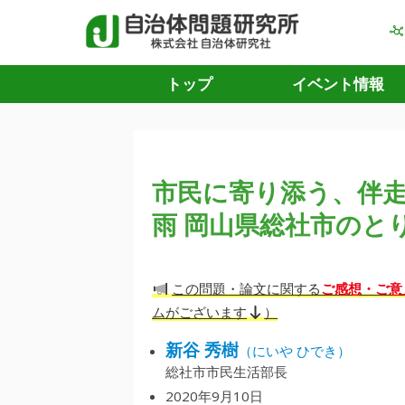
トップ
イベント情報
市民に寄り添う、伴走
雨 岡山県総社市のと
ご感想・ご意
この問題・論文に関する
ムがございます
）
新谷 秀樹
（にいや ひでき）
総社市市民生活部長
2020年9月10日