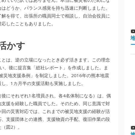
合はどうか、バランス感覚を持ち迅速に判断しました。
了解を得て、出張所の職員同士で相談し、自治会役員に
対応したこともありました。
活かす
ことは、逆の立場になったとき必ず活きます。この理念
行い、後に提言集「総社レポート」を作成しました。ま
被災地支援条例」を制定しました。2016年の熊本地震
設し、1カ月半の支援活動も実施しました。
後にそれぞれ1名増員され、各4名体制になる）は、偶
地支援を経験した職員でした。そのため、同じ意識で対
今回の災害対応では、これまでの被災地支援の経験が活
応、支援団体との連携、支援物資の手配、復旧作業の段
た（図2）。