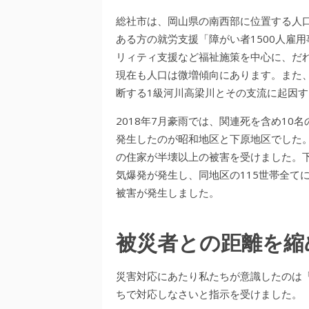
総社市は、岡山県の南西部に位置する人口
ある方の就労支援「障がい者1500人雇
リィティ支援など福祉施策を中心に、だ
現在も人口は微増傾向にあります。また
断する1級河川高梁川とその支流に起因
2018年7月豪雨では、関連死を含め10
発生したのが昭和地区と下原地区でした。
の住家が半壊以上の被害を受けました。下
気爆発が発生し、同地区の115世帯全て
被害が発生しました。
被災者との距離を縮
災害対応にあたり私たちが意識したのは
ちで対応しなさいと指示を受けました。