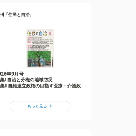
刊『住民と自治』
026年9月号
集Ⅰ 自治と分権の地域防災
集Ⅱ 自維連立政権の目指す医療・介護政
もっと見る