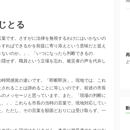
岡
じとる
言葉です。さすがに法律を無視するわけにはいかないの
うすればできるかを前提に寄り添えという意味だと捉え
きないのか。」、「いつになったら判断できるの
再
を隠せず、職員という立場を忘れ、被災者の声を代弁し
ど
の時間感覚の違いです。「即断即決」。現地では、これ
たされることは諦めることに等しいのです。前述の市長
へのメッセージと思っています。また、「現場の判断に
え。」、これらも市長の当時の言葉で、現地対応してい
動
た。ただし、その言葉を額面どおりには受け取らず、一
。
とめていた訳ではありません。本当に被災者のためにな