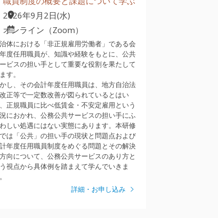
職員制度の概要と課題について学ぶ
2026年9月2日(水)
オンライン（Zoom）
治体における「非正規雇用労働者」である会
年度任用職員が、知識や経験をもとに、公共
ービスの担い手として重要な役割を果たして
ます。
かし、その会計年度任用職員は、地方自治法
改正等で一定数改善が図られているとはい
、正規職員に比べ低賃金・不安定雇用という
況におかれ、公務公共サービスの担い手にふ
わしい処遇にはない実態にあります。本研修
では「公共」の担い手の現状と問題点および
計年度任用職員制度をめぐる問題とその解決
方向について、公務公共サービスのあり方と
う視点から具体例を踏まえて学んでいきま
。
詳細・お申し込み