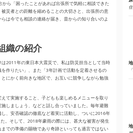
方から「困ったことがあれば出張所で気軽に相談できた
住
、被災者との距離を縮めることの大切さと、出張所の意
からは今でも相談の連絡が届き、昔からの知り合いのよ
組織の紹介
は2011年の東日本大震災で、私は防災担当として当時
地
織を作りたい」、また「3年計画で活動を定着させるの
「
。とにかく前向きな地区で、お互いに競争しながら勉強
変えて実施すること、子どもも楽しめるメニューを取り
実施しましょう、などと話し合っていました。毎年避難
し、安否確認の徹底など着実に活動し、ついに2016年
した。そして、2018年豪雨の際には、甚大な被害が発生
地
れまでの準備の賜物であり奇跡といっても過言ではない