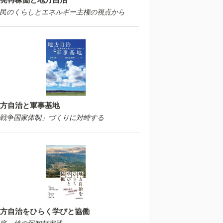
民のくらしとエネルギー主権の視点から
方自治と軍事基地
戦争国家体制」づくりに対峙する
方自治をひらく学びと協働