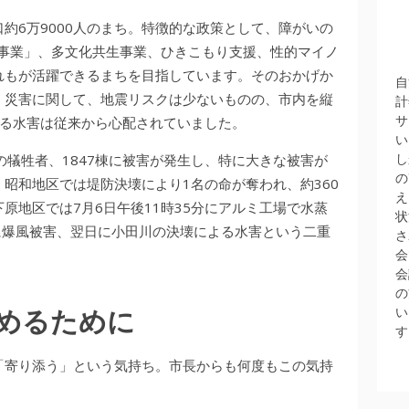
約6万9000人のまち。特徴的な政策として、障がいの
用事業」、多文化共生事業、ひきこもり支援、性的マイノ
れもが活躍できるまちを目指しています。そのおかげか
自
、災害に関して、地震リスクは少ないものの、市内を縦
計
サ
する水害は従来から心配されていました。
い
し
名の犠牲者、1847棟に被害が発生し、特に大きな被害が
の
昭和地区では堤防決壊により1名の命が奪われ、約360
え
原地区では7月6日午後11時35分にアルミ工場で水蒸
状
に爆風被害、翌日に小田川の決壊による水害という二重
さ
会
会
の
めるために
い
す
「寄り添う」という気持ち。市長からも何度もこの気持