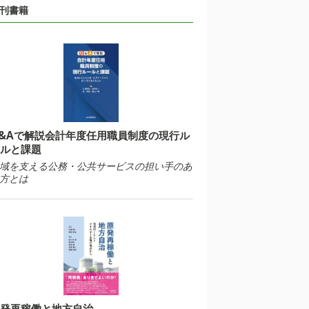
刊書籍
&Aで解説会計年度任用職員制度の現行ル
ルと課題
域を支える公務・公共サービスの担い手のあ
方とは
発再稼働と地方自治