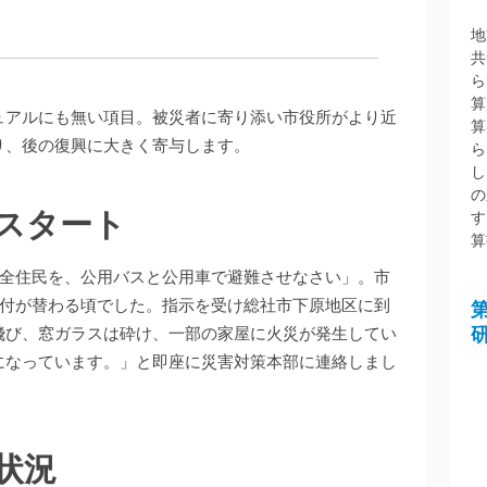
地
共
ら
算
ュアルにも無い項目。被災者に寄り添い市役所がより近
算
り、後の復興に大きく寄与します。
ら
し
の
スタート
す
算
の全住民を、公用バスと公用車で避難させなさい」。市
に日付が替わる頃でした。指示を受け総社市下原地区に到
飛び、窓ガラスは砕け、一部の家屋に火災が発生してい
になっています。」と即座に災害対策本部に連絡しまし
状況