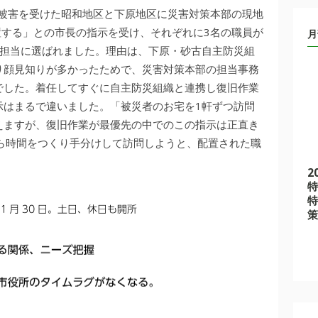
な被害を受けた昭和地区と下原地区に災害対策本部の現地
置する」との市長の指示を受け、それぞれに3名の職員が
月
の担当に選ばれました。理由は、下原・砂古自主防災組
り顔見知りが多かったためで、災害対策本部の担当事務
でした。着任してすぐに自主防災組織と連携し復旧作業
示はまるで違いました。「被災者のお宅を1軒ずつ訪問
えますが、復旧作業が最優先の中でのこの指示は正直き
ら時間をつくり手分けして訪問しようと、配置された職
2
特
特
策