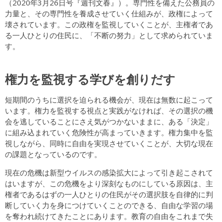
（2020年3月26日号『週刊文春』）。専門性を備えた公務員の
力量と、その専門性を養成させていく仕組みが、政権によって
壊されています。この政権を監視していくことが、主権者であ
る一人ひとりの住民に、「不断の努力」として求められていま
す。
権力を監視する学びを創りだす
短期間のうちに選択を迫られる機会が、現在は無数に起こって
います。権力を監視する視点と実践がなければ、その選択の機
会を逃していることにさえ気がつかないままに、ある「決定」
に組み込まれていく危険性が高まっていきます。権力集中を監
視しながら、同時に自由を実現させていくことが、大切な現在
の課題となっているのです。
現在の危機は新型ウイルスの感染拡大によって引き起こされて
はいますが、この危機をより深刻なものにしている原因は、主
権者であるはずの一人ひとりの住民がその選択肢を自律的に判
断していく力を身につけていくことのできる、自由な学習の場
を奪われ続けてきたことにあります。教育の自由をこれまで失