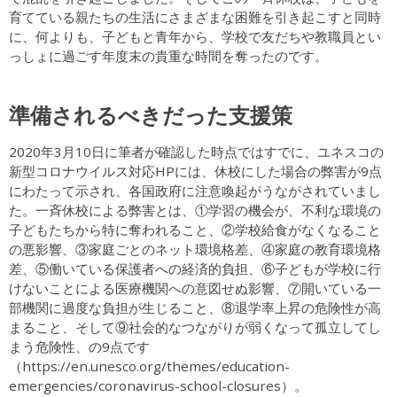
育てている親たちの生活にさまざまな困難を引き起こすと同時
に、何よりも、子どもと青年から、学校で友だちや教職員とい
っしょに過ごす年度末の貴重な時間を奪ったのです。
準備されるべきだった支援策
2020年3月10日に筆者が確認した時点ではすでに、ユネスコの
新型コロナウイルス対応HPには、休校にした場合の弊害が9点
にわたって示され、各国政府に注意喚起がうながされていまし
た。一斉休校による弊害とは、①学習の機会が、不利な環境の
子どもたちから特に奪われること、②学校給食がなくなること
の悪影響、③家庭ごとのネット環境格差、④家庭の教育環境格
差、⑤働いている保護者への経済的負担、⑥子どもが学校に行
けないことによる医療機関への意図せぬ影響、⑦開いている一
部機関に過度な負担が生じること、⑧退学率上昇の危険性が高
まること、そして⑨社会的なつながりが弱くなって孤立してし
まう危険性、の9点です
（https://en.unesco.org/themes/education-
emergencies/coronavirus-school-closures）。