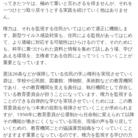
ってきたツケは、極めて重いと言わざるを得ませんが、それを
一つひとつ取り戻そうとする実践を続けていく他はありませ
ん。
権力は、それを監視する住民がいてはじめて適正に機能しま
す。新型ウイルス感染対策も、住民による監視があってはじめ
て、より適確に対応する可能性はひらけるのです。そのために
も、科学に裏づけられた資料と情報を集めて話しあう場、学び
あえる環境を、主権者である住民によってつくっていくことが
重要となっています。
憲法26条などが保障している住民の学ぶ権利を実現させていく
砦は、学校や公民館、図書館、博物館、美術館などの教育機関
であり、その教育機関を支える責任は、執行機関として存在し
ている教育委員会が担うことになっています。権力を監視する
ことのできる自律的な学びを実現させていくためには、この教
育委員会がもつ本来の役割を発揮させていくことが求められま
すが、1956年に教育委員が公選制から任命制に変えられて以降
その機能が働きにくくなっている現在、現場の声を取り戻して
いくための、教育機関ごとの協議運営組織をつくっていくこと
がますます重要となっているのです。権力を監視する学びの力