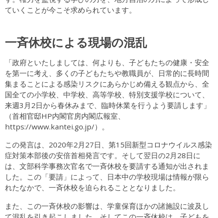
ていくことが今こそ求められています。
一斉休校による現場の混乱
「政府といたしましては、何よりも、子どもたちの健康・安全
を第一に考え、多くの子どもたちや教職員が、日常的に長時間
集まることによる感染リスクにあらかじめ備える観点から、全
国全ての小学校、中学校、高等学校、特別支援学校について、
来週3月2日から春休みまで、臨時休業を行うよう要請します」
（首相官邸HP内閣官房内閣広報室、
https://www.kantei.go.jp/）。
この発言は、2020年2月27日、第15回新型コロナウイルス感染
症対策本部後の安倍首相発言です。そして翌日の2月28日に
は、文部科学事務次官名で一斉休校を要請する通知が出されま
した。この「要請」によって、日本中の学校現場は情報が限ら
れたなかで、一斉休校を迫られることとなりました。
また、この一斉休校の影響は、学童保育ほかの諸施設に波及し
て混乱を引き起こしました。そしてこの一斉休校は、子どもを