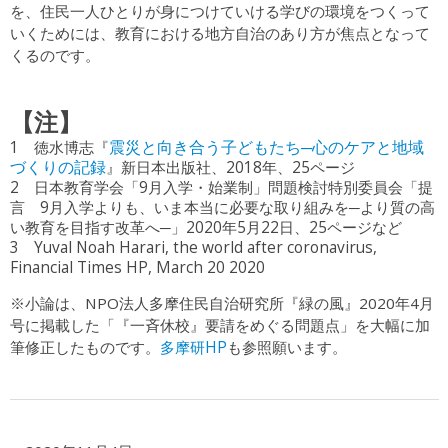
を、住民一人ひとりが身につけていける学びの環境をつくって
いくためには、教育における地方自治のあり方が焦点となって
くるのです。
【注】
1 徳水博志『
震災と向き合う子どもたち─心のケアと地域
づくりの記録
』新日本出版社、2018年、25ページ
2 日本教育学会「9月入学・始業制」問題検討特別委員会「提
言 9月入学よりも、いま本当に必要な取り組みを─より質の高
い教育を目指す改革へ─」2020年5月22日、25ページなど
3 Yuval Noah Harari, the world after coronavirus,
Financial Times HP, March 20 2020
※小論は、NPO法人多摩住民自治研究所『緑の風』2020年4月
号に掲載した「『一斉休校』要請をめぐる問題点」を大幅に加
多摩研HP
筆修正したものです。
も参照願います。