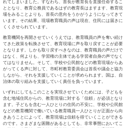
れてしまいました。すなわち、首長が教育長を直接任命するこ
ととなり、教育公務員であるはずの教育長はますます、教育現
場をみることよりも、首長の意向をうかがうようになってきて
います。その結果、現場教育職員の声は現在、住民には届きに
くくさせられています。
教育機関を再開させていくうえでは、教育職員の声を奪い続け
てきた政策を転換させて、教育現場に声を取り戻すことが必要
となります。しかも取り戻すべきなのは、教育職員の声だけで
はなく、何よりも、学習権の主体である学習者自身の声でなく
てはなりません。そして、学校や公民館などの教育現場からあ
がってくる声に対して、市町村教育委員会は首長や議会と協力
しながら、それを支援していくことが求められます。国は、自
治体の取り組みを支援していく責任を負っています。
いずれにしてもこのことを実現させていくためには、子どもを
含む地域住民からの、教育現場に対する「信頼」が必須となり
ます。子どもを含む一人ひとりの住民の不安に、学校や公民館
などの教育機関で働いている教育職員一人ひとりが正面から向
きあうことによって、教育現場は信頼を得ていくことができる
のです。さまざまな困難があるとしても、非常事態においてこ