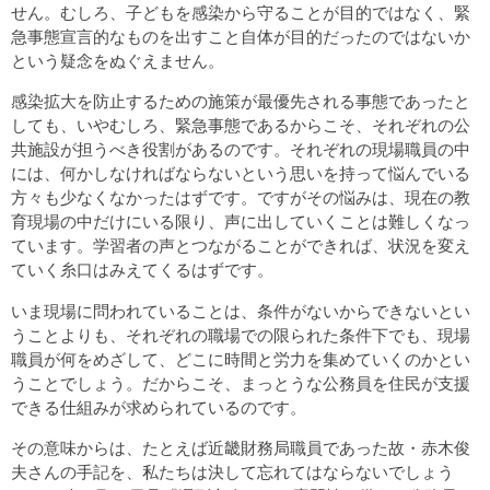
せん。むしろ、子どもを感染から守ることが目的ではなく、緊
急事態宣言的なものを出すこと自体が目的だったのではないか
という疑念をぬぐえません。
感染拡大を防止するための施策が最優先される事態であったと
しても、いやむしろ、緊急事態であるからこそ、それぞれの公
共施設が担うべき役割があるのです。それぞれの現場職員の中
には、何かしなければならないという思いを持って悩んでいる
方々も少なくなかったはずです。ですがその悩みは、現在の教
育現場の中だけにいる限り、声に出していくことは難しくなっ
ています。学習者の声とつながることができれば、状況を変え
ていく糸口はみえてくるはずです。
いま現場に問われていることは、条件がないからできないとい
うことよりも、それぞれの職場での限られた条件下でも、現場
職員が何をめざして、どこに時間と労力を集めていくのかとい
うことでしょう。だからこそ、まっとうな公務員を住民が支援
できる仕組みが求められているのです。
その意味からは、たとえば近畿財務局職員であった故・赤木俊
夫さんの手記を、私たちは決して忘れてはならないでしょう