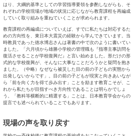
はり、大綱的基準としての学習指導要領を参酌しながらも、そ
れぞれの学校現場が地域の状況に応じながら教育課程を再編成
していく取り組みを重ねていくことが求められます。
教育課程の再編成についていえば、すでに私たちは対応するた
めの方向性を、東日本大震災の経験から学んできています。当
時教員であった徳水博志さんは著書の中で次のように書いてい
ました。「六月頃から雄勝小学校の管理職も『指導主事訪問を
復活させることが学校復興だ』と言い始めました。形だけの形
式的な学校復興が、そんなに大事なことだろうかと疑問を抱き
ました。（中略）なぜなら被災した目の前の子どもの実態から
出発しないからです」。目の前の子どもが現実と向きあいなが
ら「前を向く力を得て歩み出す」ことを励ます教育こそが、こ
れから私たちが目指すべき方向性であることは明らかでしょ
う。「教科等横断的に精選する」ことは、日本教育学会からの
提言でも述べられていることでもあります。
現場の声を取り戻す
学校の一斉休校後に教育課程の再編成をおこなっていくこと