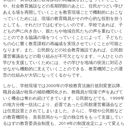
や、社会教育施設などの長期閉館のあとに、住民がつどい学び
あえる場を再開していくことを教育現場ごとで機動的におこな
っていくためには、現場の教育職員がその中心的な役割を担う
としても、それだけではむずかしいのです。学校であれば、子
どもの声に向き合い、親たちや地域住民たちの声を重ねていく
ことのできる協議の場をつくっていくことによって、子どもた
ちの心に響く教育課程の再編成を実現させていくことが可能と
なります。また、公民館などの社会教育施設であれば、公民館
運営審議会などの取り組みが不可欠となります。一人ひとりの
学びを支援していくためには、その学びを地域の状況に対応さ
せながら機動的に支えていくことのできる、教育機関ごとの運
営の仕組みが大切になってくるからです。
しかし、学校現場では2000年の学校教育法施行規則変更以降、
職員会議が校長の補助機関化され、教職員が現場で声をあげて
いく機会は奪われ続けてきています。公民館などでも、1999年
の地方分権一括法により、必置であった公民館運営審議会など
は任意設置とされてしまいました。さらに、学校や公民館など
の教育機関を、首長部局から一定の独立性をもって支援してい
るはずの教育委員会制度も、2014年の制度改定によって変えら