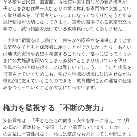
そ学校や公民館、図書館、博物館や美術館などの教育機関が、
子どもを含む住民一人ひとりの学ぶ権利を専門的に支援してい
く取り組みを、学習者といっしょになってつくりだそうとする
試行錯誤が大切になってきます。筆者の職場である東京都立大
学でも、試行錯誤を続けている教職員は少なくありません。
一方的に宿題を出し続けて、何らかの応答性を確保しようとす
る姿勢を子どもと保護者に示すことができなかったり、あるい
は地域の実情や要望を考慮することなく、指示に従ってまっさ
きに公共施設を閉めてしまう姿勢にとどまり続けている限り、
住民からの信頼を得ることは難しいでしょう。こうした状況を
打開させていくためにも、学びを地域の状況に対応させながら
機動的に支えていくことのできる、教育機関ごとの運営の仕組
みをつくっていくことが大切になっています。
権力を監視する「不断の努力」
安倍首相は、「子どもたちの健康・安全を第一に考え」て2月
27日の一斉休校を「要請」したと発言しています。しかし、こ
の言葉に一貫性はなく、私には空疎なものとしてしか聞こえま