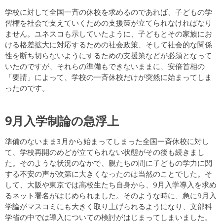
学校に対して全国一斉の休校を求めるのであれば、子どもの学
習権を社会で支えていくための支援策が立てられなければなり
ません。ユネスコも示していたように、子どもとその家族にお
ける格差拡大に対応するための社会政策、そして社会的な関係
性を断ち切らないようにするための支援策などが必須となって
いたのですが、それらの準備もできないままに、安倍首相の
「要請」によって、学校の一斉休校だけが突然に始まってしま
ったのです。
9月入学制論の急浮上
準備のないまま3月から始まってしまった全国一斉休校に対し
て、学校再開のめどが立てられない状態がその後も続きまし
た。そのような状況のなかで、親たちの間に子どもの学力に関
する不安の声が次第に大きくなったのは当然のことでした。そ
して、大阪や東京では高校生たち自身から、9月入学導入を求め
るネット署名がはじめられました。そのような時に、急に9月入
学論がマスコミにも大きく取り上げられるようになり、文部科
学省の中では導入についての検討がはじまってしまいました。