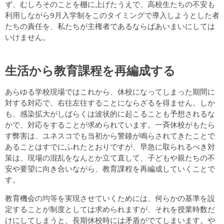
ず、むしろそのことを棚に上げたうえで、高校生たちの不安も
利用しながら9月入学制をこのタイミングで導入しようとした者
たちの責任を、私たちが主権者であるならばあいまいにしては
いけません。
生活から教育課程を再編成する
あらゆる学校現場ではこれから、休校になってしまった期間に
対する対応で、右往左往することにならざるを得ません。しか
も、感染拡大がしばらくは波状的に起こることも予想されるな
かで、対応をすることが求められています。一斉休校がもたら
す弊害は、ユネスコでも当初から警鐘が鳴らされてきたことで
あることはすでにふれたとおりですが、早急に取られるべき対
策は、現場の混乱をなんとか立て直して、子どもや親たちの不
安や要望に向き合いながら、教育課程を再編成していくことで
す。
教育機会の均等を実現させていくためには、何らかの基準を設
定することが制度としては求められますが、それを授業時数だ
けにしてしまうと、長期休校時には矛盾がでてしまいます。や