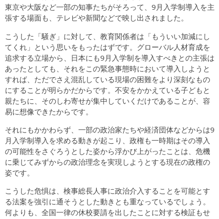
東京や大阪など一部の知事たちがそろって、9月入学制導入を主
張する場面も、テレビや新聞などで映し出されました。
こうした「騒ぎ」に対して、教育関係者は「もういい加減にし
てくれ」という思いをもったはずです。グローバル人材育成を
追求する立場から、日本にも9月入学制を導入すべきとの主張は
あったとしても、それをこの緊急事態時において導入しようと
すれば、ただでさえ混乱している現場の困難をより深刻なもの
にすることが明らかだからです。不安をかかえている子どもと
親たちに、そのしわ寄せが集中していくだけであることが、容
易に想像できたからです。
それにもかかわらず、一部の政治家たちや経済団体などからは9
月入学制導入を求める動きが起こり、政権も一時期はその導入
の可能性をさぐろうとした姿から浮かび上がったことは、危機
に乗じてみずからの政治理念を実現しようとする現在の政権の
姿です。
こうした危惧は、検事総長人事に政治介入することを可能とす
る法案を強引に通そうとした動きとも重なっているでしょう。
何よりも、全国一律の休校要請を出したことに対する検証もせ