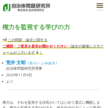
メニュー
権力を監視する学びの力
この問題・論文に関する
ご感想・ご意見を是非お聞かせください
（論文の最後に入力フ
ォームがございます
）
荒井 文昭
（あらい ふみあき）
自治体問題研究所理事
2020年11月4日
より
権力は、それを監視する住民がいてはじめて適正に機能しま
す。権力を監視する学びの力を、地方自治の力によって形成し