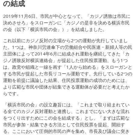
の結成
2019年11月6日、市民が中心となって、「カジノ誘致は市民に
決めさせろ」をスローガンに「カジノの是非を決める横浜市民
の会（以下「横浜市民の会」）」を結成しました。
これ以前にカジノ反対の立場から2つの運動が先行していまし
た。1つは、神奈川労連傘下の労働組合や民医連・新婦人等の民
主団体によって2014年6月に結成され運動を継続してきた「カ
ジノ誘致反対横浜連絡会」が提起した住民投票運動、もう1つ
は、政党や組織と一線を画す「1人から始める」をスローガンと
する市民が提起した市長リコール運動です。先行している2つの
運動を前提に議論した結果、住民投票運動の成功のためには、
より広範な市民や団体が結集できる運動体が必要だと考えたか
らです。
「横浜市民の会」の設立趣旨には、「これまで取り組まれてい
る全てのカジノ反対運動と連携し、これまでにない大きな流れ
をつくり出すためにこの会を結成する」とし、「まずは広範な
市民が参加・結集できる方法として住民投票を提起、開始す
る。ここにおいて圧倒的市民の声を集め、市長及び議会に突き