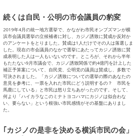
続くは自民・公明の市会議員の豹変
2019年4月の統一地方選挙で、かながわ市民オンブズマンが横
浜市会議員選挙の立候補者に対し、カジノ誘致に賛成か反対か
のアンケートをとりました。賛成は1人だけでその人は落選しま
した。現在の市会議員のなかで選挙にあたってカジノ誘致に賛
成表明した人は一人もいないのです。ところが、それから半年
もたたない9月市議会で、カジノ誘致関係で約4億円を計上した
補正予算案について、自民党、公明党の議員は賛成し、多数で
可決されました。「カジノ誘致についての選挙の際のあなたの
意見を参考に、一票を入れた市民にどう説明するの？ 市民を
馬鹿にしている」と市民は怒り立ちあがったのです。そして、
何より「ハイカラなこのミナトヨコハマにカジノは似合わな
い、要らない」という根強い市民感情がその基盤にありまし
た。
｢カジノの是非を決める横浜市民の会」