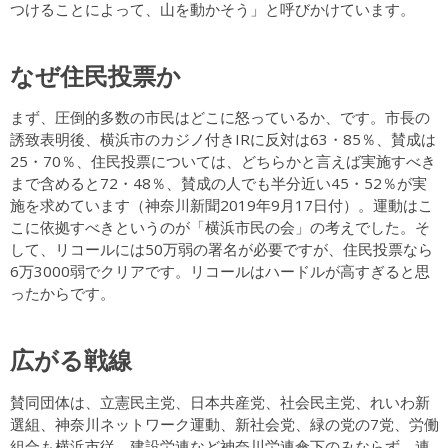
つけることによって、山を動かそう」と呼びかけています。
なぜ住民投票か
まず、圧倒的多数の市民はどこに怒っているか、です。市長の
誘致表明後、横浜市のカジノ付きIRに反対は63・85％、賛成は
25・70％、住民投票については、どちらかと言えば実施すべき
まで含めると72・48％、賛成の人でも半分近い45・52％が実
施を求めています（神奈川新聞2019年9月17日付）。運動はこ
こに依拠すべきというのが「横浜市民の会」の考えでした。そ
して、リコールには50万弱の署名が必要ですが、住民投票なら
6万3000弱でクリアです。リコールはハードルが高すぎると思
ったからです。
広がる戦線
賛同団体は、立憲民主党、日本共産党、社会民主党、れいわ新
選組、神奈川ネットワーク運動、新社会党、緑の党の7党、労働
組合も横浜市従、建設労連など神奈川労連傘下のみならず、連