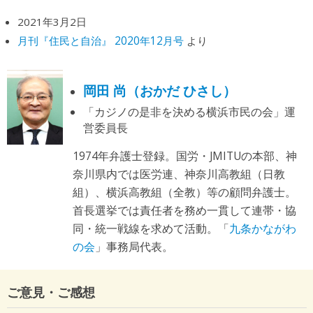
2021年3月2日
月刊『住民と自治』 2020年12月号
より
岡田 尚（おかだ ひさし）
「カジノの是非を決める横浜市民の会」運
営委員長
1974年弁護士登録。国労・JMITUの本部、神
奈川県内では医労連、神奈川高教組（日教
組）、横浜高教組（全教）等の顧問弁護士。
首長選挙では責任者を務め一貫して連帯・協
同・統一戦線を求めて活動。「
九条かながわ
の会
」事務局代表。
ご意見・ご感想