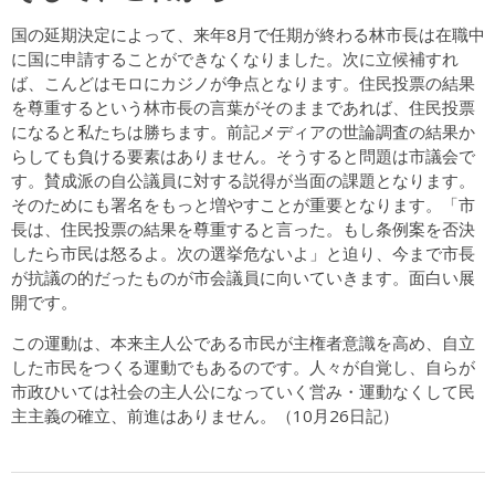
国の延期決定によって、来年8月で任期が終わる林市長は在職中
に国に申請することができなくなりました。次に立候補すれ
ば、こんどはモロにカジノが争点となります。住民投票の結果
を尊重するという林市長の言葉がそのままであれば、住民投票
になると私たちは勝ちます。前記メディアの世論調査の結果か
らしても負ける要素はありません。そうすると問題は市議会で
す。賛成派の自公議員に対する説得が当面の課題となります。
そのためにも署名をもっと増やすことが重要となります。「市
長は、住民投票の結果を尊重すると言った。もし条例案を否決
したら市民は怒るよ。次の選挙危ないよ」と迫り、今まで市長
が抗議の的だったものが市会議員に向いていきます。面白い展
開です。
この運動は、本来主人公である市民が主権者意識を高め、自立
した市民をつくる運動でもあるのです。人々が自覚し、自らが
市政ひいては社会の主人公になっていく営み・運動なくして民
主主義の確立、前進はありません。（10月26日記）