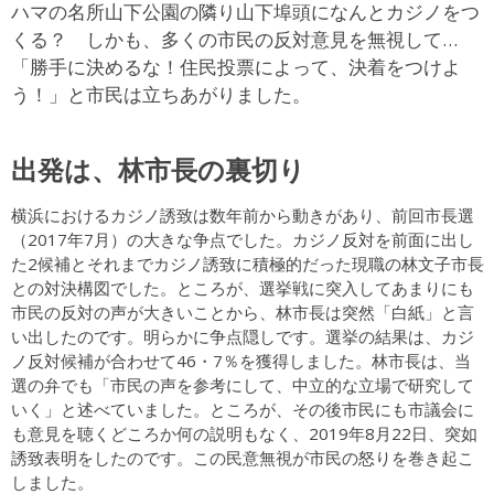
ハマの名所山下公園の隣り山下埠頭になんとカジノをつ
くる？ しかも、多くの市民の反対意見を無視して…
「勝手に決めるな！住民投票によって、決着をつけよ
う！」と市民は立ちあがりました。
出発は、林市長の裏切り
横浜におけるカジノ誘致は数年前から動きがあり、前回市長選
（2017年7月）の大きな争点でした。カジノ反対を前面に出し
た2候補とそれまでカジノ誘致に積極的だった現職の林文子市長
との対決構図でした。ところが、選挙戦に突入してあまりにも
市民の反対の声が大きいことから、林市長は突然「白紙」と言
い出したのです。明らかに争点隠しです。選挙の結果は、カジ
ノ反対候補が合わせて46・7％を獲得しました。林市長は、当
選の弁でも「市民の声を参考にして、中立的な立場で研究して
いく」と述べていました。ところが、その後市民にも市議会に
も意見を聴くどころか何の説明もなく、2019年8月22日、突如
誘致表明をしたのです。この民意無視が市民の怒りを巻き起こ
しました。