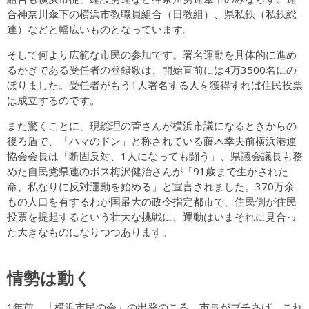
合神奈川傘下の横浜市教職員組合（日教組）、県私鉄（私鉄総
連）などと幅広いものとなっています。
そして何より広範な市民の参加です。署名運動を具体的に進め
るかぎである受任者の登録数は、開始直前には4万3500名にの
ぼりました。受任者がもう1人署名する人を獲得すれば住民投票
は成立するのです。
また驚くことに、現総理の菅さんが横浜市議になるときからの
後ろ盾で、「ハマのドン」と称されている藤木幸夫前横浜港運
協会会長は「断固反対、1人になっても闘う」、県議会議長も務
めた自民党県連のボス梅沢健治さんが「91歳まで生かされた
命、私なりに反対運動を始める」と宣言されました。370万余
もの人口を有するわが国最大の政令指定都市で、住民側が住民
投票を提起するという壮大な挑戦に、運動はいまそれに見合っ
た大きなものになりつつあります。
情勢は動く
1年前、「横浜市民の会」の出発のころ、市長がブチあげ、これ