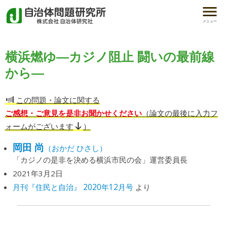
メニュー
横浜燃ゆ―カジノ阻止 闘いの最前線
から―
この問題・論文に関する
ご感想・ご意見を是非お聞かせください
（論文の最後に入力フ
ォームがございます
）
岡田 尚
（おかだ ひさし）
「カジノの是非を決める横浜市民の会」運営委員長
2021年3月2日
月刊『住民と自治』 2020年12月号
より