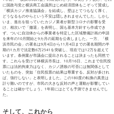
に国政与党と横浜商工会議所はじめ経済団体もこぞって賛成し
「横浜カジノ推進協議会」を結成し、壁はとてつもなく厚く、
どうなるものやらという不安は隠しきれませんでした。しかし
いま、進出を狙っていたカジノ業者が新型コロナの影響を受
け、相次いで「撤退」を表明し、国も基本方針すら作成でき
ず、ついに自治体からの事業者を特定した区域整備計画の申請
を来年の10月開始と9カ月の延期を公表しました。一方、「横
浜市民の会」の署名は9月4日から11月4日までの署名期間の半
期の1カ月で法定数6万2541を突破し、現在では12万を超えて
います。条例案が市議会に提出されることは決まったも同然で
す。これらを受けて林横浜市長は、10月16日、これまで住民投
票には法的拘束力はなく、カジノ誘致の可否には無関係として
いたものを、突如「住民投票の結果は尊重する。反対が多けれ
ば、強行しない」と表明しました。この180度の転換の真意は
計り難いのですが、市民の大きな反対の声と運動が影響してい
ることは確かでしょう。1年前にはとても予測できませんでし
た。
そして、これから