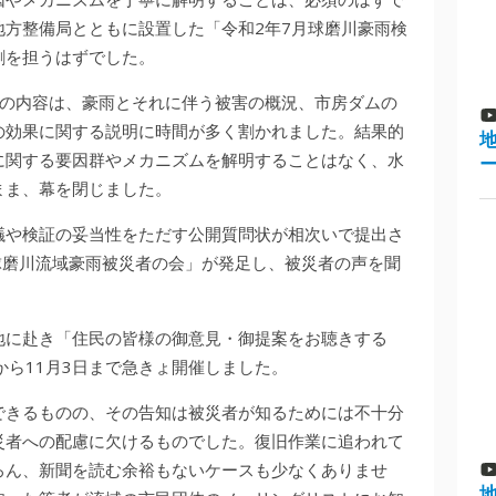
方整備局とともに設置した「令和2年7月球磨川豪雨検
割を担うはずでした。
証の内容は、豪雨とそれに伴う被害の概況、市房ダムの
の効果に関する説明に時間が多く割かれました。結果的
に関する要因群やメカニズムを解明することはなく、水
まま、幕を閉じました。
議や検証の妥当性をただす公開質問状が相次いで提出さ
球磨川流域豪雨被災者の会」が発足し、被災者の声を聞
地に赴き「住民の皆様の御意見・御提案をお聴きする
から11月3日まで急きょ開催しました。
できるものの、その告知は被災者が知るためには不十分
災者への配慮に欠けるものでした。復旧作業に追われて
ろん、新聞を読む余裕もないケースも少なくありませ