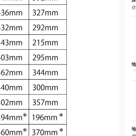
住
地
「
地