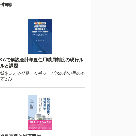
刊書籍
&Aで解説会計年度任用職員制度の現行ル
ルと課題
域を支える公務・公共サービスの担い手のあ
方とは
発再稼働と地方自治