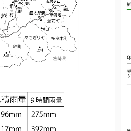
新
Q
ー
地
り
原