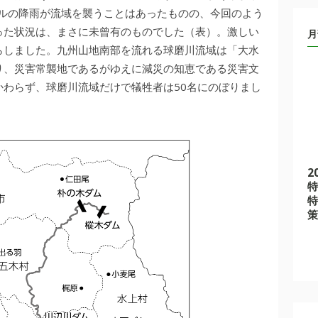
トルの降雨が流域を襲うことはあったものの、今回のよう
った状況は、まさに未曾有のものでした（表）。激しい
月
らしました。九州山地南部を流れる球磨川流域は「大水
り、災害常襲地であるがゆえに減災の知恵である災害文
わらず、球磨川流域だけで犠牲者は50名にのぼりまし
2
特
特
策