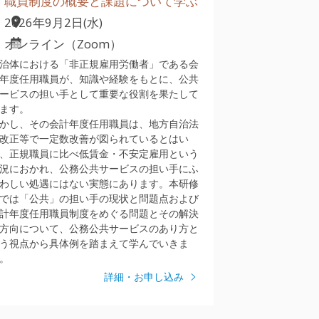
職員制度の概要と課題について学ぶ
2026年9月2日(水)
オンライン（Zoom）
治体における「非正規雇用労働者」である会
年度任用職員が、知識や経験をもとに、公共
ービスの担い手として重要な役割を果たして
ます。
かし、その会計年度任用職員は、地方自治法
改正等で一定数改善が図られているとはい
、正規職員に比べ低賃金・不安定雇用という
況におかれ、公務公共サービスの担い手にふ
わしい処遇にはない実態にあります。本研修
では「公共」の担い手の現状と問題点および
計年度任用職員制度をめぐる問題とその解決
方向について、公務公共サービスのあり方と
う視点から具体例を踏まえて学んでいきま
。
詳細・お申し込み