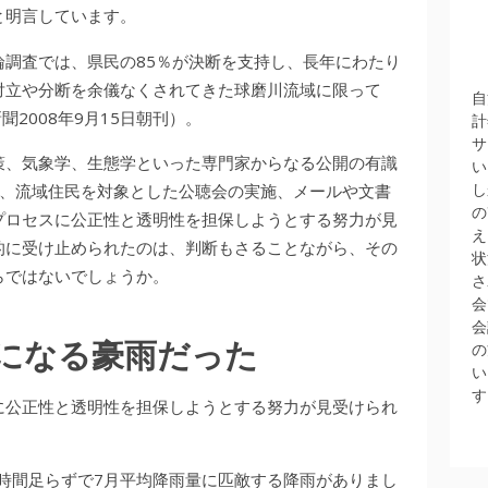
と明言しています。
調査では、県民の85％が決断を支持し、長年にわたり
対立や分断を余儀なくされてきた球磨川流域に限って
自
2008年9月15日朝刊）。
計
サ
策、気象学、生態学といった専門家からなる公開の有識
い
し
し、流域住民を対象とした公聴会の実施、メールや文書
の
プロセスに公正性と透明性を担保しようとする努力が見
え
的に受け止められたのは、判断もさることながら、その
状
らではないでしょうか。
さ
会
会
になる豪雨だった
の
い
す
に公正性と透明性を担保しようとする努力が見受けられ
8時間足らずで7月平均降雨量に匹敵する降雨がありまし