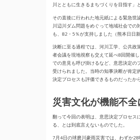
川とともに生きるまちづくりを目指す」
その直後に行われた地元紙による緊急世論
川辺川ダム問題をめぐって地域社会での
も、82・5％が支持しました（熊本日日新聞
決断に至る過程では、河川工学、公共政
者会議を現地視察も交えて延べ8回開催
での意見も呼び掛けるなど、意思決定の
受けられました。当時の知事決断が肯定
決定プロセスも評価できるものだったか
災害文化が機能不全
翻って今回の表明は、意思決定プロセス
る、とは到底言えないものでした。
7月4日の球磨川豪雨災害では、わずか2