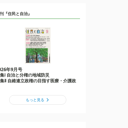
刊『住民と自治』
026年9月号
集Ⅰ 自治と分権の地域防災
集Ⅱ 自維連立政権の目指す医療・介護政
もっと見る