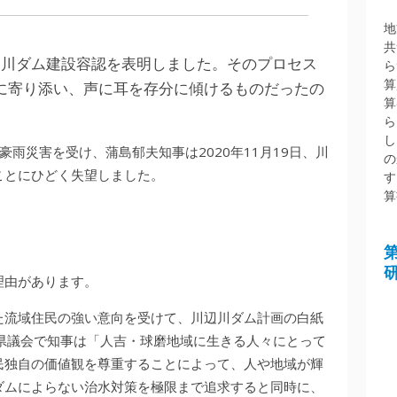
地
共
川辺川ダム建設容認を表明しました。そのプロセス
ら
算
に寄り添い、声に耳を存分に傾けるものだったの
算
ら
し
豪雨災害を受け、蒲島郁夫知事は2020年11月19日、川
の
ことにひどく失望しました。
す
算
理由があります。
た流域住民の強い意向を受けて、川辺川ダム計画の白紙
日の県議会で知事は「人吉・球磨地域に生きる人々にとって
民独自の価値観を尊重することによって、人や地域が輝
ダムによらない治水対策を極限まで追求すると同時に、