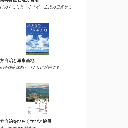
民のくらしとエネルギー主権の視点から
方自治と軍事基地
戦争国家体制」づくりに対峙する
方自治をひらく学びと協働