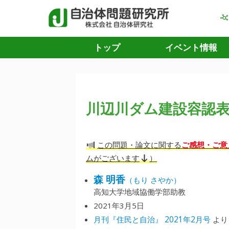
トップ
イベント情報
川辺川ダム建設容認
ご感想・ご意
この問題・論文に関する
ムがございます
）
森 明香
（もり さやか）
高知大学地域協働学部助教
2021年3月5日
月刊『住民と自治』 2021年2月号
より