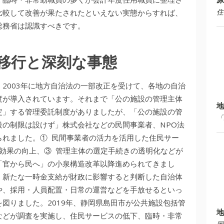
住
比較して改善が果たされたといえない実態からすれば、
総務省は認識すべきです。
移行と深刻な事態
2003年に地方自治法の一部改正を受けて、各地の自治
度が導入されています。それまで「公の施設の管理主体
地
定」する管理委託制度がありましたが、「公の施設の管
「
段の制限は設けず」株式会社などの民間事業者、NPO法
られました。① 民間事業者の活力を活用した住民サー
効果の向上、③ 管理主体の選定手続きの透明化などが
「官から民へ」の小泉構造改革以降進められてきまし
、新たな一時金支給が財政に影響すると判断した自治体
や、採用・人員配置・日常の運営などを手放せるといっ
図りました。2019年、静岡県島田市が公共施設包括管
地
などが調査を実施し、住民サービスの低下、臨時・非常