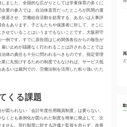
岡
摘しました。全国的な広がりとしては学童保育の多くに
間企業の参入では、自治体直営だったところが民間の運
を後退させ、労働組合活動を妨害する、あるいは人事評
場合もあります。子どもたちや保護者に対して、そこに
じさせていることはいうまでもないことです。大阪府守
の一例です。すでに原告団はじめ関係各位からの報告が
、雇い止めが躊躇なく行われることは許されることでは
再
自治体の責任も十分に問われるべきものです。指定管理
ど
企業に丸投げするための制度でもなければ、サービス低
会あるいは裁判での、労働法制を活用した粘り強いたた
てくる課題
動
善が図られない「会計年度任用職員制度」は要らない、
少なくとも条例化が図られた制度を簡単に廃止して、次
りません。現行制度に対する評価と監視を怠らず、改善