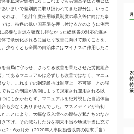
治体非正規労働者に対しこれまでも労働基準法と地公法
があいまいで差別的に取り扱われてきた部分は、いっこ
月
。それは、「会計年度任用職員制度の導入等に向けた事
）では、待遇の低い国基準を押し付けるかのように例示
善に必要な財源を確保し得なかった総務省の対応の遅さ
治体で条例化されるに当たり改善に向けて動くことを、
ん。少なくとも全国の自治体にはマイナスに作用したこ
点を当局に守らせ、さらなる改善を果たさせた労働組合
2
言」であるマニュアルは必ずしも改善ではなく、マニュ
特
異なり、これまでの到達維持は制度上「不可能」との誤
特
策
までもこの制度が条例によって規定され運用される以
持つにもかかわらず、マニュアルを絶対視した自治体当
組合も少なくありませんでした。マスメディアが当初
したことにより、大幅な収入増への期待が私たちのなか
引き下げ、その減らした分を期末手当や地域手当に充て
た2・6カ月分（2020年人事院勧告以前の期末手当）