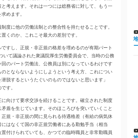
策と考えます。それは一つには総務省に対して、もう一
を求めます。
員制度に他の労働法制との整合性を持たせることです。
に置くのか、これこそ最大の差別です。
ルですし、正規・非正規の格差を埋めるのが有期パート
について議論された衆議院厚生労働委員会で、当時の公務
今回のパート労働法、公務員は別になっているわけです
ものとならないようにしようという考え方、これについ
を潜脱するというたぐいのものではないと思います」
のです。
正に向けて要求交渉を続けることです。確立された制度
己矛盾を生じています。そのほころびを突いていくこと
、正規・非正規の間に見られる待遇格差（有給の病気休
者にはなくて国の非正規労働者にある勤勉手当（相当
位置付けられていても、かつての臨時職員と非常勤職員