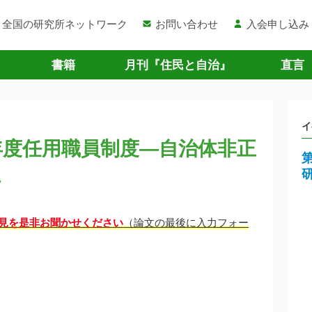
全国の研究所ネットワーク
お問い合わせ
入会申し込み
書籍
月刊『住民と自治』
直言
イ
年度任用職員制度―自治体非正
題
見を是非お聞かせください
（論文の最後に入力フォー