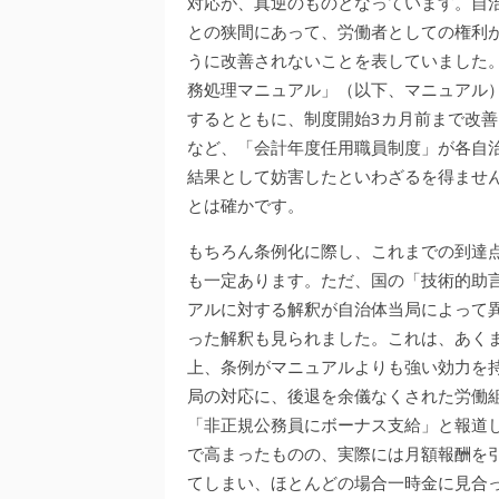
対応が、真逆のものとなっています。自
との狭間にあって、労働者としての権利
うに改善されないことを表していました
務処理マニュアル」（以下、マニュアル
するとともに、制度開始3カ月前まで改
など、「会計年度任用職員制度」が各自
結果として妨害したといわざるを得ませ
とは確かです。
もちろん条例化に際し、これまでの到達
も一定あります。ただ、国の「技術的助
アルに対する解釈が自治体当局によって
った解釈も見られました。これは、あく
上、条例がマニュアルよりも強い効力を
局の対応に、後退を余儀なくされた労働
「非正規公務員にボーナス支給」と報道
で高まったものの、実際には月額報酬を
てしまい、ほとんどの場合一時金に見合っ