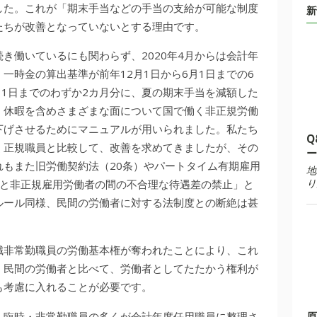
した。これが「期末手当などの手当の支給が可能な制度
新
たちが改善となっていないとする理由です。
き働いているにも関わらず、2020年4月からは会計年
一時金の算出基準が前年12月1日から6月1日までの6
月1日までのわずか2カ月分に、夏の期末手当を減額した
、休暇を含めさまざまな面について国で働く非正規労働
下げさせるためにマニュアルが用いられました。私たち
Q
く正規職員と比較して、改善を求めてきましたが、その
ー
もまた旧労働契約法（20条）やパートタイム有期雇用
地
り
者と非正規雇用労働者の間の不合理な待遇差の禁止」と
ルール同様、民間の労働者に対する法制度との断絶は甚
職非常勤職員の労働基本権が奪われたことにより、これ
、民間の労働者と比べて、労働者としてたたかう権利が
も考慮に入れることが必要です。
く臨時・非常勤職員の多くが会計年度任用職員に整理さ
原