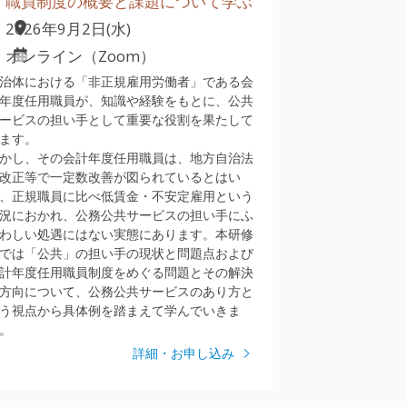
職員制度の概要と課題について学ぶ
2026年9月2日(水)
オンライン（Zoom）
治体における「非正規雇用労働者」である会
年度任用職員が、知識や経験をもとに、公共
ービスの担い手として重要な役割を果たして
ます。
かし、その会計年度任用職員は、地方自治法
改正等で一定数改善が図られているとはい
、正規職員に比べ低賃金・不安定雇用という
況におかれ、公務公共サービスの担い手にふ
わしい処遇にはない実態にあります。本研修
では「公共」の担い手の現状と問題点および
計年度任用職員制度をめぐる問題とその解決
方向について、公務公共サービスのあり方と
う視点から具体例を踏まえて学んでいきま
。
詳細・お申し込み