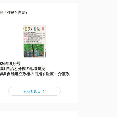
刊『住民と自治』
026年9月号
集Ⅰ 自治と分権の地域防災
集Ⅱ 自維連立政権の目指す医療・介護政
もっと見る