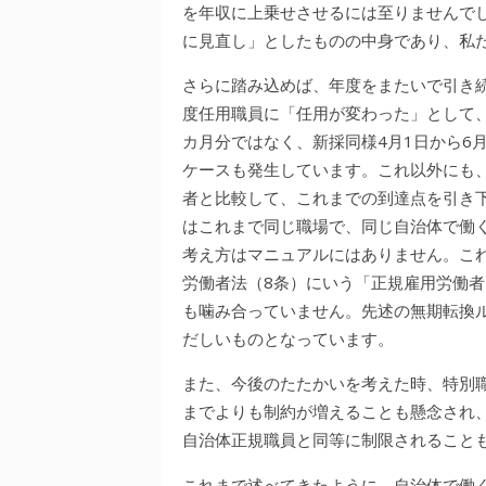
を年収に上乗せさせるには至りませんで
に見直し」としたものの中身であり、私
さらに踏み込めば、年度をまたいで引き続
度任用職員に「任用が変わった」として、
カ月分ではなく、新採同様4月1日から6
ケースも発生しています。これ以外にも
者と比較して、これまでの到達点を引き
はこれまで同じ職場で、同じ自治体で働
考え方はマニュアルにはありません。これ
労働者法（8条）にいう「正規雇用労働
も噛み合っていません。先述の無期転換
だしいものとなっています。
また、今後のたたかいを考えた時、特別
までよりも制約が増えることも懸念され
自治体正規職員と同等に制限されること
これまで述べてきたように、自治体で働