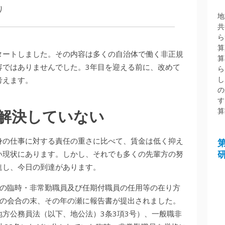
り
地
共
ら
算
スタートしました。その内容は多くの自治体で働く非正規
算
容ではありませんでした。3年目を迎える前に、改めて
ら
し
考えます。
の
す
算
解決していない
身の仕事に対する責任の重さに比べて、賃金は低く抑え
い現状にあります。しかし、それでも多くの先輩方の努
進し、今日の到達があります。
務員の臨時・非常勤職員及び任期付職員の任用等の在り方
回の会合の末、その年の瀬に報告書が提出されました。
方公務員法（以下、地公法）3条3項3号）、一般職非