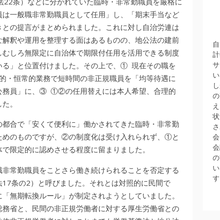
法22条）などに分かれていた臨時・非常勤職員を厳格に
員は一般職非常勤職員として任用」し、「期末手当など
きとの提言がまとめられました。これに対し自治労連は
な解釈や運用を整理する面はあるものの、地公法の建前
自
しむしろ無限定に自治体で期限付任用を活用できる制度
計
サ
いる」と位置付けました。その上で、① 現在その職を
い
格的・恒常的業務で短時間の非正規職員を「均等待遇に
し
公務員」に、③ ①②の任用替えには本人希望、合理的
の
した。
え
状
の都合で「安くて便利に」働かされてきた臨時・非常勤
さ
ためのものですが、②の制度化は受け入れられず、①と
会
会
体で限定的に認めさせる程度に留まりました。
の
い
職非常勤職員をことさら働き続けられることを否定する
す
17条の2）と呼びました。それとは対照的に民間で
に「無期転換ルール」が制定されようとしていました。
総務省と、民間の非正規労働者に対する厚生労働省との