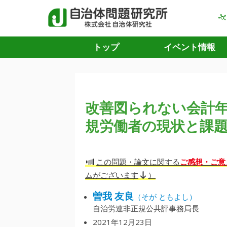
トップ
イベント情報
改善図られない会計
規労働者の現状と課
ご感想・ご意
この問題・論文に関する
ムがございます
）
曽我 友良
（そが ともよし）
自治労連非正規公共評事務局長
2021年12月23日