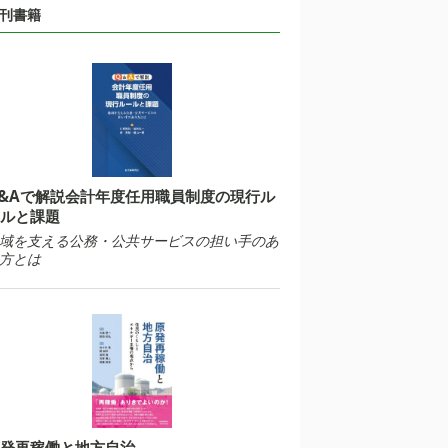
刊書籍
&Aで解説会計年度任用職員制度の現行ル
ルと課題
域を支える公務・公共サービスの担い手のあ
方とは
発再稼働と地方自治