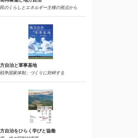
民のくらしとエネルギー主権の視点から
方自治と軍事基地
戦争国家体制」づくりに対峙する
方自治をひらく学びと協働