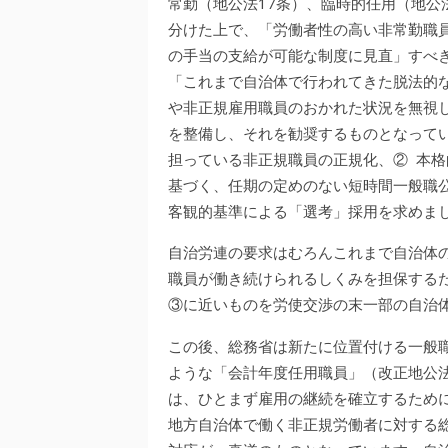
常勤（地公法17条）、臨時的任用（地公
分けた上で、「労働者性の高い非常勤職
の手当の支給が可能な制度に見直」すべ
「これまで自治体で行われてきた脱法的
や非正規雇用職員のおかれた状況を無視
を整備し、それを勧奨するものとなって
担っている非正規職員の正規化、② 本
基づく、任期の定めのない短時間一般職
客観的基準による「選考」採用を求めま
自治労連の要求はむろんこれまで自治体
職員が働き続けられるしくみを担保する
③に近いものを労使交渉の末一部の自治
この後、総務省は新たに位置付ける一般
ような「会計年度任用職員」（改正地公法
は、ひとまず雇用の継続を確立するため
地方自治体で働く非正規労働者に対する