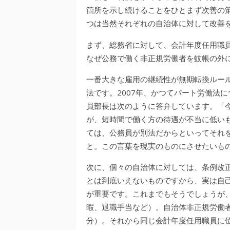
箇所を示し続けることをひとまず次善の
つは当然それぞれの自治体に対して改善
まず、総務省に対して、会計年度任用職
なぜ公務で働く非正規労働者を蚊帳の外
一番大きな雇用の継続性が無期転換ルー
法です。2007年、かつてパート労働法
員部長は次のように答弁しています。「
が、短時間で働く方の待遇が不当に低い
ては、公務員が別法だからといってそれ
と。この言葉を現実のものにさせたいも
次に、個々の自治体に対しては、条例改
とは到底いえないものですから、実は自
が重要です。これまでもそうでしょうが
暇、退職手当など）。自治体非正規労働
分）。それから同じ会計年度任用職員に