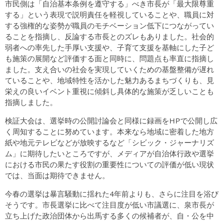
市民側は「自治基本条例を遵守する」べき市長が「最大限尊重
する」という表現で説明責任を軽視していることや、職員に対
する強権的な姿勢が職員のモチベーション低下につながってい
ることを指摘し、反論する市長とのズレもありました。社会的
弱者への率先した手厚い支援や、子育て支援を基軸にした子ど
も施策の展開など評価する面と同時に、問題点も率直に指摘し
ました。支え合いの社会を実現していくための基盤整備が遅れ
ていることや、地域特性を活かした魅力あるまちづくりも、見
栄えの良いイベント重視に傾斜し具体的な施策が乏しいことも
指摘しました。
検証大会は、選挙時の公開討論会と同様に録画をHPで公開し広
く周知することに努めています。本来なら地域に密着した地方
紙や地元テレビなどが放映するなど「シビック・ジャーナリズ
ム」に期待したいところですが、メディアが自治体行政や選挙
における市民の果たす役割の重要性についての評価が低い現状
では、当面は期待できません。
今春の選挙は暴言騒動に揺れた4年前よりも、さらに注目を浴び
そうです。市長選挙に比べて注目度が低い市議選に、泉市長が
立ち上げた政治団体から出馬する多くの候補者が、自・公を中