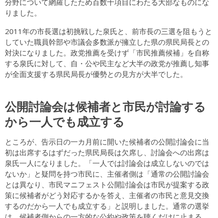
分野について網羅したため百数十項目にわたる大部なものにな
りました。
2011年の市長選は初挑戦した泉氏と、前市長の三選を阻もうと
していた職員幹部や市議会多数派が擁立した県の県民局長との
対決になりました。政党推薦を受けず「市民推薦候補」を自称
する泉氏に対して、自・公や民主など大半の政党が推薦し知事
が全面支援する県民局長が優勢との見方が大半でした。
公開討論会は候補者と市民が討論する
から一人でも成立する
ところが、告示日の一カ月前に開いた候補者の公開討論会に当
初は出席するはずだった県民局長は欠席し、討論会への出席は
泉氏一人になりました。「一人では討論会は成立しないのでは
ないか」と疑問を持つ市民に、主催者側は「通常の公開討論会
とは異なり、市民マニフェスト公開討論会は市民が提案する政
策に候補者がどう対応するかを答え、主催者の市民と意見交換
するのだから一人でも成立する」と説明しました。通常の選挙
は、候補者側からの一方的な公約や政策を聴くだけに止まる