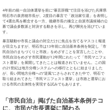
4年前の統一自治体選挙を前に“暴言辞職”で注目を浴びた兵庫県
明石市の泉房穂市長が、2度目の暴言で「政治家引退」を表明し
て4選出馬を断念する一方、後継市長の擁立と自派市議候補の公
募で議会多数派と対決する動きを示し、再び脚光を浴びていま
す。
暴言騒動や市長と議会の対立だけに焦点を当てるマスコミ報道
が目立ちますが、明石市は13年前に自治基本条例を制定し「市
民自治のまちづくりと市政」をめざすことを宣言したことや、
市民自治をめざす市民運動が12年間にわたって「市民マニフェ
スト選挙」を展開してきたことは報道されていません。この国
の21世紀は地方分権システムへの移行とともに始まりました
が、長い間地方分権への“逆風”にさらされてきた中で、明石で
取り組まれてきた「市民マニフェスト選挙」は市政と選挙にお
ける市民の主体性を実現する試みでもあります。
「市民自治」掲げた自治基本条例テコ
に、市民が市長選挙に関わる