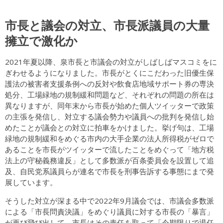
市長と議会の対立、市長派議員の大量
擁立で激化か
2021年夏以降、泉市長と市議会の対立がしばしばマスコミをに
ぎわせるようになりました。市長がとくにこだわった旧優生保
護法の被害者支援条例への反対や飲食店地域サポート券の専決
処分、工場緑地の規制緩和問題など、それぞれの問題の所在は
異なりますが、同年末から市長が始めた個人ツイッターで政策
の主張を発信し、対立する議会勢力や議員への批判を発信し始
めたことが議会との対立に拍車をかけました。挙げ句は、工場
緑地の規制緩和をめぐる市内の大手企業の法人所得税がゼロで
あることを市長がツイッターで流したことをめぐって「地方税
法上の守秘義務違反」として多数派が百条委員会を設置して追
及、自民党系議員らが連名で市長を刑事告訴する事態にまで発
展しています。
そうした対立が深まる中で2022年9月議会では、市議会多数派
による「市長問責決議」をめぐり議員に対する市長の「暴言」
が再び飛び出して、市長はその責任を取って「今期限りで退任