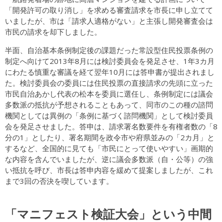
「開発許可の取り消し」を求める審査請求を市長に申し立てて
いましたが、市は「請求人適格がない」と主張し開発審査会は
市民の請求を却下しました。
半面、自治基本条例制定後の課題だった常設型住民投票条例の
制定へ向けて2013年8月には検討委員会を発足させ、1年3カ月
にわたる慎重な審議を経て翌年10月には答申書が提出されまし
た。検討委員会の委員には住民投票の直接請求の先頭に立った
市民自治あかし代表の松本を委員に選任し、条例制定には議会
多数派の抵抗が予想されることもあって、同市のこの種の諮問
機関としては異例の「条例に基づく諮問機関」として検討委員
会を発足させました。答申は、請求署名数要件を有権者数の「8
分の1」としたり、署名期間を政令市や府県並みの「2カ月」と
するなど、全国的に見ても「市民にとって使いやすい」画期的
な内容を含んでいましたが、逆に議会多数派（自・公等）の強
い抵抗を呼び、市長は答申内容を緩めて提案しましたが、これ
まで3回の否決を喫しています。
「マニフェスト検証大会」という中間