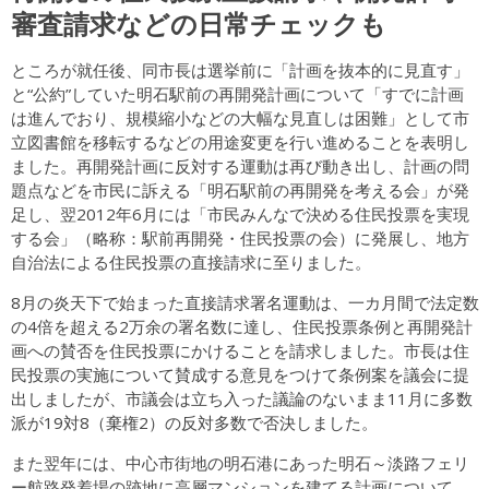
審査請求などの日常チェックも
ところが就任後、同市長は選挙前に「計画を抜本的に見直す」
と“公約”していた明石駅前の再開発計画について「すでに計画
は進んでおり、規模縮小などの大幅な見直しは困難」として市
立図書館を移転するなどの用途変更を行い進めることを表明し
ました。再開発計画に反対する運動は再び動き出し、計画の問
題点などを市民に訴える「明石駅前の再開発を考える会」が発
足し、翌2012年6月には「市民みんなで決める住民投票を実現
する会」（略称：駅前再開発・住民投票の会）に発展し、地方
自治法による住民投票の直接請求に至りました。
8月の炎天下で始まった直接請求署名運動は、一カ月間で法定数
の4倍を超える2万余の署名数に達し、住民投票条例と再開発計
画への賛否を住民投票にかけることを請求しました。市長は住
民投票の実施について賛成する意見をつけて条例案を議会に提
出しましたが、市議会は立ち入った議論のないまま11月に多数
派が19対8（棄権2）の反対多数で否決しました。
また翌年には、中心市街地の明石港にあった明石～淡路フェリ
ー航路発着場の跡地に高層マンションを建てる計画について