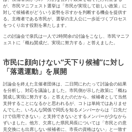
が、市民マニフェスト選挙は「市民が実現して欲しい政策」に
対して候補者がどういう姿勢を示すかを判断する機会を提供す
る。主権者である市民が、選挙の主人公に一歩近づくプロセス
をつくり出す役割を果たします。
この討論会で泉氏は一人で2時間余の討論をこなし、市民マニフ
ェストに「概ね賛成だ。実現に努力する」と答えました。
市民に顔向けない“天下り候補”に対し
「落選運動」を展開
討論会を終えた主催者団体は、二日間にわたって討論会の結果
を分析し、対応を議論しました。市民側が示した政策に「概ね
賛成し実現に努力する」と答えたのだから、候補者として当然
支持することになるかと思われるが、コトは単純ではありませ
んでした。いろんな関係で同氏を知るメンバーからは「口先だ
けで信用できない」と支持できないとするメンバーが少なから
ずいました。他方、欠席した県民局長については「市民との意
見交換にも出席しない候補者に、市長の資格はない」と一致す