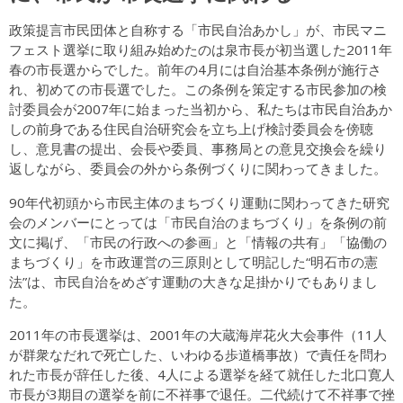
政策提言市民団体と自称する「市民自治あかし」が、市民マニ
フェスト選挙に取り組み始めたのは泉市長が初当選した2011年
春の市長選からでした。前年の4月には自治基本条例が施行さ
れ、初めての市長選でした。この条例を策定する市民参加の検
討委員会が2007年に始まった当初から、私たちは市民自治あか
しの前身である住民自治研究会を立ち上げ検討委員会を傍聴
し、意見書の提出、会長や委員、事務局との意見交換会を繰り
返しながら、委員会の外から条例づくりに関わってきました。
90年代初頭から市民主体のまちづくり運動に関わってきた研究
会のメンバーにとっては「市民自治のまちづくり」を条例の前
文に掲げ、「市民の行政への参画」と「情報の共有」「協働の
まちづくり」を市政運営の三原則として明記した“明石市の憲
法”は、市民自治をめざす運動の大きな足掛かりでもありまし
た。
2011年の市長選挙は、2001年の大蔵海岸花火大会事件（11人
が群衆なだれで死亡した、いわゆる歩道橋事故）で責任を問わ
れた市長が辞任した後、4人による選挙を経て就任した北口寛人
市長が3期目の選挙を前に不祥事で退任。二代続けて不祥事で挫