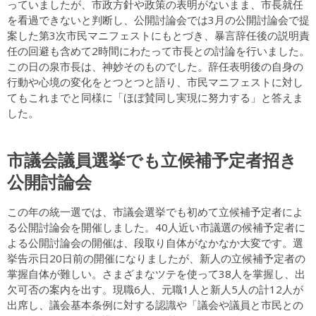
っていましたが、市政方針や政策の表明がないまま、市長就任
を看過できないと判断し、公開討論会では3月の公開討論会で提
案した第3次市民マニフェストにもとづき、暴言辞任後の説明責
任の回避も含めて2時間にわたって市長との討論を行いました。
この日の泉市長は、神妙そのものでした。辞任表明後の自身の
行動や心境の変化をとつとつと語り、市民マニフェストに対し
てもこれまでと同様に「ほぼ賛同し実現に努力する」と答えま
した。
市議会議員選挙でも立候補予定者招き
公開討論会
この年の統一選では、市議会選挙でも初めて立候補予定者によ
る公開討論会を開催しました。40人近い市議選の候補予定者に
よる公開討論会の開催は、段取り自体がなかなか大変です。選
挙告示日20日前の開催になりましたが、新人の立候補予定者の
掌握自体が難しい。さまざまなツテを使って38人を掌握し、出
欠可否の案内を出す。現職6人、元職1人と新人5人の計12人が
出席し、議会基本条例に対する認識や「議会や議員と市民との