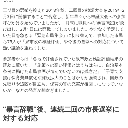
三期目の選挙を控えた2018年秋、二回目の検証大会を2019年2
月3日に開催することで合意し、新年早々から検証大会への参加
呼びかけを始めていましたが、1月末に職員への“暴言”報道が飛
び出し、2月1日には辞職してしまいました。やむなく予定して
いた日を急きょ「緊急市民集会」に切り替えて、参加した市民
ら75人が「泉市政の検証評価」や今後の選挙への対応について
熱い議論を重ねました。
参加者からは「各地で評価されていた泉市政と検証評価結果の
落差に驚いた」「施策への高い評価とはうらはらに、自治基本
条例に掲げた市民参画が進んでいないのは残念だ」「子育て支
援は保育費無償化や施設拡大のことばかりが強調され、国政の
先取りや追随が目立ち、保育の質の充実が後回しになっていな
いか」などの発言が相次ぎました。
“暴言辞職”後、連続二回の市長選挙に
対する対応