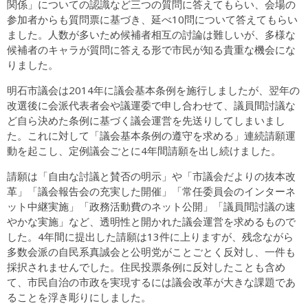
関係」についての認識など三つの質問に答えてもらい、会場の
参加者からも質問票に基づき、延べ10問について答えてもらい
ました。人数が多いため候補者相互の討論は難しいが、多様な
候補者のキャラが質問に答える形で市民が知る貴重な機会にな
りました。
明石市議会は2014年に議会基本条例を施行しましたが、翌年の
改選後に会派代表者会や議運委で申し合わせて、議員間討議な
ど自ら決めた条例に基づく議会運営を先送りしてしまいまし
た。これに対して「議会基本条例の遵守を求める」連続請願運
動を起こし、定例議会ごとに4年間請願を出し続けました。
請願は「自由な討議と賛否の明示」や「市議会だよりの抜本改
革」「議会報告会の充実した開催」「常任委員会のインターネ
ット中継実施」「政務活動費のネット公開」「議員間討議の速
やかな実施」など、透明性と開かれた議会運営を求めるもので
した。4年間に提出した請願は13件に上りますが、残念ながら
多数会派の自民系真誠会と公明党がことごとく反対し、一件も
採択されませんでした。住民投票条例に反対したことも含め
て、市民自治の市政を実現するには議会改革が大きな課題であ
ることを浮き彫りにしました。