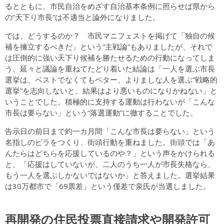
るとともに、市民自治をめざす自治基本条例に照らせば県から
の“天下り市長”は不適当と論外になりました。
では、どうするのか？ 市民マニフェストを掲げて「独自の候
補を擁立するべきだ」という“主戦論”もありましたが、それで
は圧倒的に強い天下り候補を勝たせるための行動になってしま
う。延々と議論を重ねてたどり着いた結論は「一人を選ぶ市長
選挙は、ベストでなくてもベター、よりましな人を選ぶ“戦略的
選挙”を志向しないと、結果はより悪いものになりかねない」と
いうことでした。積極的に支持する運動は行わないが「こんな
市長は要らない」という“落選運動”に徹することでした。
告示日の前日まで約一カ月間「こんな市長は要らない」という
名指しのビラをつくり、街頭行動を重ねました。街頭では「あ
んたらはどちらを応援しているのや？」という声をかけられる
と、「応援はしていないが、二人のうち一人が市長失格なら、
もう一人を選ぶしかないではないか」と答えました。選挙結果
は30万都市で「69票差」という僅差で泉氏が当選しました。
再開発の住民投票直接請求や開発許可