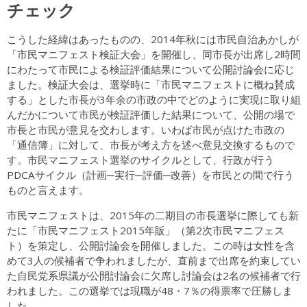
チェック
こうした経緯はあったものの、2014年秋には市民自治あかしが
「市民マニフェスト検証大会」を開催し、同市長が出席し2時間
にわたって市民による検証評価結果について公開討論会に応じ
ました。検証大会は、選挙時に「市民マニフェストに概ね賛成
する」とした市長が3年余の市政の中でどのように実現に取り組
んだかについて市民が検証評価した結果について、公開の場で
市長と市民が意見を交わします。いわば市民が点けた市政の
「通信簿」に対して、市長が考え方を述べ意見交換するもので
す。市民マニフェスト選挙のサイクルとして、行政が行う
PDCAサイクル（計画─実行─評価─改善）を市民との間で行う
ものと言えます。
市民マニフェストは、2015年の二期目の市長選挙に際しても新
たに「市民マニフェスト2015年販」（第2次市民マニフェス
ト）を策定し、公開討論会を開催しました。この時は女性を含
めて3人の候補者で争われましたが、直前まで出席を約束してい
た自民党系県議が公開討論会に欠席し討論会は2名の候補者で行
われました。この選挙では現職が48・7％の得票率で圧勝しま
した。