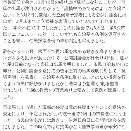
市長辞任で急きょ3月10日の繰り上げ選挙になりましたが、同
氏の出馬が注目されながらも「謹慎中の身でそのような立場に
ない」と3月2日に開催した立候補予定者による公開討論会には
出ず、2月末までに立候補を表明していた3名で行われまし
た。“本命不在”の中でしたが、この討論会でも3人は「第3次市
民マニフェスト」に対して、いずれも自治基本条例を遵守する
ことを誓い、住民投票条例の早期制定を唱えました。
辞任から一カ月、水面下で再出馬を求める動きが高まりタイミ
ングを探る動きがあった中で、公開討論会が終わり4日目、選挙
告示3日前になって泉氏は出馬表明しました。市民自治あかしは
即日、公開討論会を避けての告示直前の出馬表明に対して「抗
議声明」を発表し、自治基本条例に恥じることのない投票を行
うよう市民に呼びかけましたが、選挙は予想通り“劇場型選
挙”になり、前回の得票を3万票余り上積みして泉氏が圧勝しま
した。
再出馬して当選した現職の任期は元の任期までという公選法の
規定により、予定された4月の統一選で2回目の市長選になりま
した。市民自治あかしは急きょ、告示日前日に公開討論会を設
定しました。この時点では対抗馬がなく無投票当選が確実にな