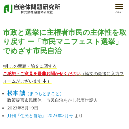
メニュー
市政と選挙に主権者市民の主体性を取
り戻す ー「市民マニフェスト選挙」
でめざす市民自治
この問題・論文に関する
ご感想・ご意見を是非お聞かせください
（論文の最後に入力フ
ォームがございます
）
松本 誠
（まつもとまこと）
政策提言市民団体 市民自治あかし代表世話人
2023年5月19日
月刊『住民と自治』 2023年2月号
より