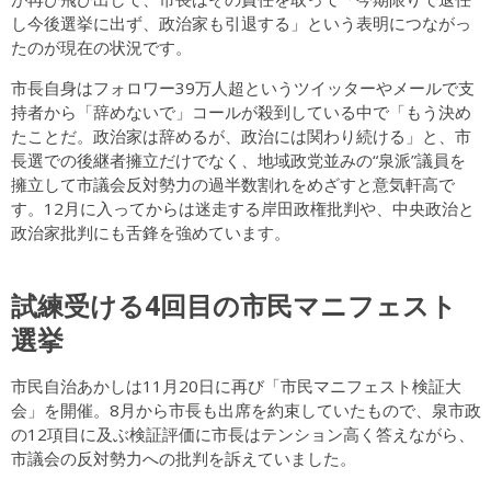
し今後選挙に出ず、政治家も引退する」という表明につながっ
たのが現在の状況です。
市長自身はフォロワー39万人超というツイッターやメールで支
持者から「辞めないで」コールが殺到している中で「もう決め
たことだ。政治家は辞めるが、政治には関わり続ける」と、市
長選での後継者擁立だけでなく、地域政党並みの“泉派”議員を
擁立して市議会反対勢力の過半数割れをめざすと意気軒高で
す。12月に入ってからは迷走する岸田政権批判や、中央政治と
政治家批判にも舌鋒を強めています。
試練受ける4回目の市民マニフェスト
選挙
市民自治あかしは11月20日に再び「市民マニフェスト検証大
会」を開催。8月から市長も出席を約束していたもので、泉市政
の12項目に及ぶ検証評価に市長はテンション高く答えながら、
市議会の反対勢力への批判を訴えていました。