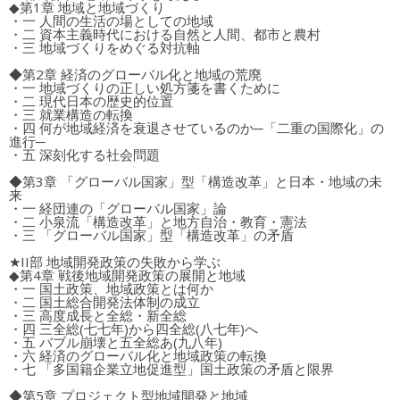
◆第1章 地域と地域づくり
・一 人間の生活の場としての地域
・二 資本主義時代における自然と人間、都市と農村
・三 地域づくりをめぐる対抗軸
◆第2章 経済のグローバル化と地域の荒廃
・一 地域づくりの正しい処方箋を書くために
・二 現代日本の歴史的位置
・三 就業構造の転換
・四 何が地域経済を衰退させているのか─「二重の国際化」の
進行─
・五 深刻化する社会問題
◆第3章 「グローバル国家」型「構造改革」と日本・地域の未
来
・一 経団連の「グローバル国家」論
・二 小泉流「構造改革」と地方自治・教育・憲法
・三 「グローバル国家」型「構造改革」の矛盾
★II部 地域開発政策の失敗から学ぶ
◆第4章 戦後地域開発政策の展開と地域
・一 国土政策、地域政策とは何か
・二 国土総合開発法体制の成立
・三 高度成長と全総・新全総
・四 三全総(七七年)から四全総(八七年)へ
・五 バブル崩壊と五全総あ(九八年)
・六 経済のグローバル化と地域政策の転換
・七 「多国籍企業立地促進型」国土政策の矛盾と限界
◆第5章 プロジェクト型地域開発と地域