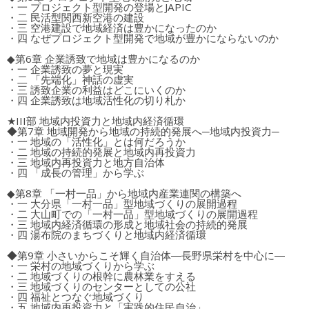
・一 プロジェクト型開発の登場とJAPIC
・二 民活型関西新空港の建設
・三 空港建設で地域経済は豊かになったのか
・四 なぜプロジェクト型開発で地域が豊かにならないのか
◆第6章 企業誘致で地域は豊かになるのか
・一 企業誘致の夢と現実
・二 「先端化」神話の虚実
・三 誘致企業の利益はどこにいくのか
・四 企業誘致は地域活性化の切り札か
★III部 地域内投資力と地域内経済循環
◆第7章 地域開発から地域の持続的発展へ─地域内投資力─
・一 地域の「活性化」とは何だろうか
・二 地域の持続的発展と地域内再投資力
・三 地域内再投資力と地方自治体
・四 「成長の管理」から学ぶ
◆第8章 「一村一品」から地域内産業連関の構築へ
・一 大分県「一村一品」型地域づくりの展開過程
・二 大山町での「一村一品」型地域づくりの展開過程
・三 地域内経済循環の形成と地域社会の持続的発展
・四 湯布院のまちづくりと地域内経済循環
◆第9章 小さいからこそ輝く自治体―長野県栄村を中心に―
・一 栄村の地域づくりから学ぶ
・二 地域づくりの根幹に農林業をすえる
・三 地域づくりのセンターとしての公社
・四 福祉とつなぐ地域づくり
・五 地域内再投資力と「実践的住民自治」