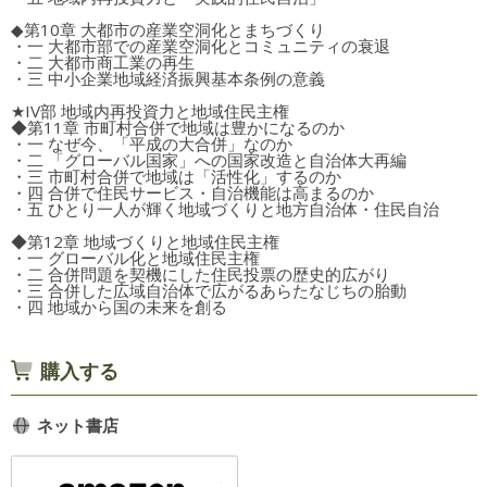
◆第10章 大都市の産業空洞化とまちづくり
・一 大都市部での産業空洞化とコミュニティの衰退
・二 大都市商工業の再生
・三 中小企業地域経済振興基本条例の意義
★IV部 地域内再投資力と地域住民主権
◆第11章 市町村合併で地域は豊かになるのか
・一 なぜ今、「平成の大合併」なのか
・二 「グローバル国家」への国家改造と自治体大再編
・三 市町村合併で地域は「活性化」するのか
・四 合併で住民サービス・自治機能は高まるのか
・五 ひとり一人が輝く地域づくりと地方自治体・住民自治
◆第12章 地域づくりと地域住民主権
・一 グローバル化と地域住民主権
・二 合併問題を契機にした住民投票の歴史的広がり
・三 合併した広域自治体で広がるあらたなじちの胎動
・四 地域から国の未来を創る
購入する
ネット書店