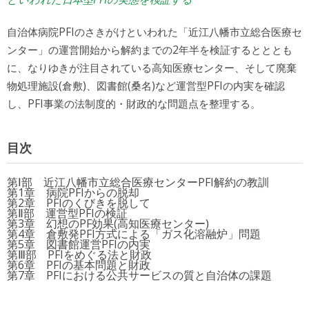
自治体病院PFIのさきがけといわれた「近江八幡市立総合医療セ
ンター」の運営開始から解約までの2年半を検証するとととも
に、なりゆきが注目されている高知医療センター、そして廃棄
物処理施設(倉敷)、図書館(桑名)など運営型PFIの内実を確認
し、PFI事業の法制度的・財政的な問題点を整理する。
目次
第Ⅰ部 近江八幡市立総合医療センターPFI解約の教訓
第1章 病院PFIからの脱却
第2章 PFIのくびきを脱して
第Ⅱ部 運営型PFIの検証
第3章 幻想のPF効果(高知医療センター)
第4章 倉敷発PFI方式による「ガス化溶融炉」問題
第5章 図書館運営PFIの内実
第Ⅲ部 PFIをめぐる法と財政
第6章 PFIの基本問題と財政
第7章 PFIにおける公共サービスの質と自治体の課題