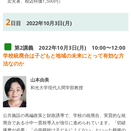
宏夫著、税込特価1,500円）
2
日目 2022年10月3日(月)
第2講義 2022年10月3日(月) 10:00〜12:00
学校統廃合は子どもと地域の未来にとって有効な方
法なのか
山本由美
和光大学現代人間学部教授
公共施設の再編政策と財政誘導で、学校の統廃合、実質的な統
廃合である小中一貫校導入が強引に進められています。「切磋
琢磨が必要」「小規模校は子どもによくない」といった根拠の