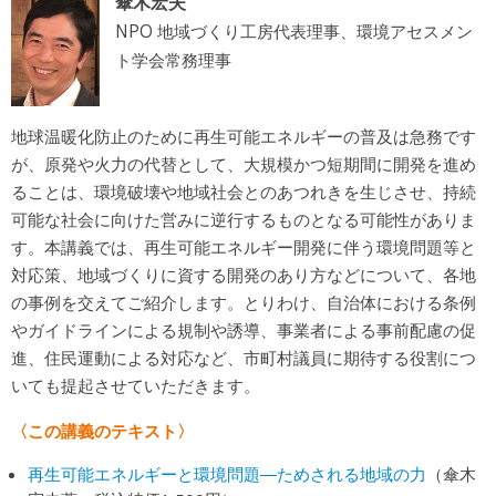
傘木宏夫
NPO 地域づくり工房代表理事、環境アセスメン
ト学会常務理事
地球温暖化防止のために再生可能エネルギーの普及は急務です
が、原発や火力の代替として、大規模かつ短期間に開発を進め
ることは、環境破壊や地域社会とのあつれきを生じさせ、持続
可能な社会に向けた営みに逆行するものとなる可能性がありま
す。本講義では、再生可能エネルギー開発に伴う環境問題等と
対応策、地域づくりに資する開発のあり方などについて、各地
の事例を交えてご紹介します。とりわけ、自治体における条例
やガイドラインによる規制や誘導、事業者による事前配慮の促
進、住民運動による対応など、市町村議員に期待する役割につ
いても提起させていただきます。
〈この講義のテキスト〉
再生可能エネルギーと環境問題―ためされる地域の力
（傘木