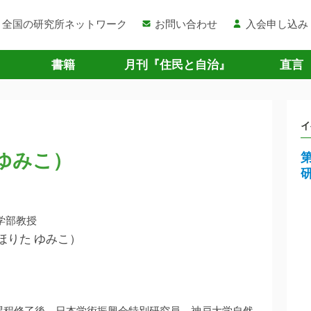
全国の研究所ネットワーク
お問い合わせ
入会申し込み
書籍
月刊『住民と自治』
直言
イ
 ゆみこ）
学部教授
ほりた ゆみこ）
課程修了後、日本学術振興会特別研究員、神戸大学自然