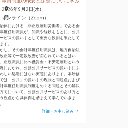
職員制度の概要と課題について学ぶ
2026年9月2日(水)
オンライン（Zoom）
治体における「非正規雇用労働者」である会
年度任用職員が、知識や経験をもとに、公共
ービスの担い手として重要な役割を果たして
ます。
かし、その会計年度任用職員は、地方自治法
改正等で一定数改善が図られているとはい
、正規職員に比べ低賃金・不安定雇用という
況におかれ、公務公共サービスの担い手にふ
わしい処遇にはない実態にあります。本研修
では「公共」の担い手の現状と問題点および
計年度任用職員制度をめぐる問題とその解決
方向について、公務公共サービスのあり方と
う視点から具体例を踏まえて学んでいきま
。
詳細・お申し込み