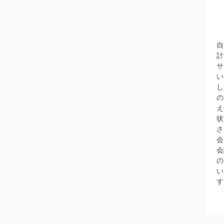
自
計
サ
い
し
の
え
状
さ
会
会
の
い
す