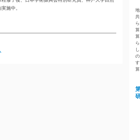
泊実施中。
地
共
ら
算
算
ら
し
ム
の
す
算