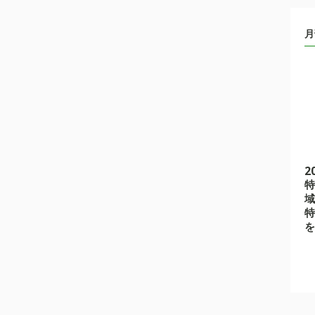
月
2
特
域
特
を