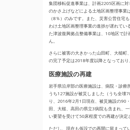
集団移転促進事業は、計画2205区画に対
のかさ上げなどによる土地区画整理事業は
（8％）のみです。また、災害公営住宅も、
わけ土地区画整理事業の進捗が遅れてい
た津波復興拠点整備事業は、10地区で計
ん。
さらに被害の大きかった山田町、大槌町
の完了予定は2018年度以降となってお
医療施設の再建
岩手県沿岸部の医療施設は、病院・診療所
うち127施設が被災しました（うち全壊
り、2016年2月1日現在、被災施設の9
田、大槌、高田の県立3病院も含まれ、
い要望を受けて50床程度での再建が決定
ただし、現在も仮設での再開に留まってい