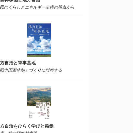
民のくらしとエネルギー主権の視点から
方自治と軍事基地
戦争国家体制」づくりに対峙する
方自治をひらく学びと協働