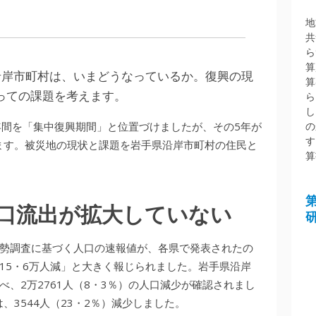
地
共
ら
算
沿岸市町村は、いまどうなっているか。復興の現
算
っての課題を考えます。
ら
し
年間を「集中復興期間」と位置づけましたが、その5年が
の
す
ます。被災地の現状と課題を岩手県沿岸市町村の住民と
算
口流出が拡大していない
た国勢調査に基づく人口の速報値が、各県で発表されたの
15・6万人減」と大きく報じられました。岩手県沿岸
比べ、2万2761人（8・3％）の人口減少が確認されまし
3544人（23・2％）減少しました。