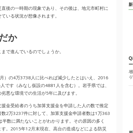
新
災直後の一時期の現象であり、その後は、地元市町村に
せている状況が想像されます。
だか
こまで進んでいるのでしょうか。
Q
ー
地
り
月）の4万3738人に比べれば減少したとはいえ、2016
64人です（みなし仮設の4881人を含む）。岩手県では、
の劣悪な環境での生活が5年に及びます。
支援金受給者のうち加算支援金を申請した人の数で推定
2万3237件に対して、加算支援金申請者数は1万363
は半数に満たないことがわかります。その原因の多く
す。2015年12月末現在、高台の造成などによる防災
原