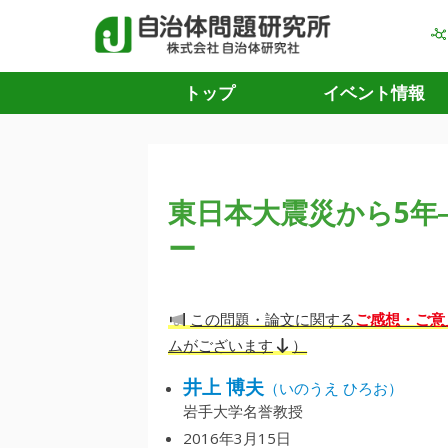
トップ
イベント情報
東日本大震災から5年
ー
ご感想・ご意
この問題・論文に関する
ムがございます
）
井上 博夫
（いのうえ ひろお）
岩手大学名誉教授
2016年3月15日