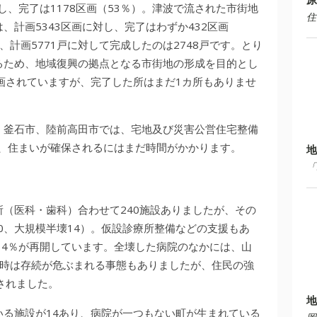
し、完了は1178区画（53％）。津波で流された市街地
住
、計画5343区画に対し、完了はわずか432区画
計画5771戸に対して完成したのは2748戸です。とり
るため、地域復興の拠点となる市街地の形成を目的とし
画されていますが、完了した所はまだ1カ所もありませ
、釜石市、陸前高田市では、宅地及び災害公営住宅整備
り、住まいが確保されるにはまだ時間がかかります。
地
「
（医科・歯科）合わせて240施設ありましたが、その
70、大規模半壊14）。仮設診療所整備などの支援もあ
0・4％が再開しています。全壊した病院のなかには、山
一時は存続が危ぶまれる事態もありましたが、住民の強
されました。
地
る施設が14あり、病院が一つもない町が生まれている