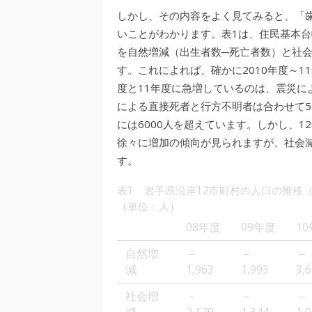
しかし、その内容をよく見てみると、「
いことがわかります。表1は、住民基本
を自然増減（出生者数─死亡者数）と社
す。これによれば、確かに2010年度～1
度と11年度に急増しているのは、震災に
による直接死者と行方不明者は合わせて57
には6000人を超えています。しかし、
徐々に増加の傾向が見られますが、社会
す。
表1 岩手県沿岸12市町村の人口の推移
（単位：人）
08年度
09年度
1
自然増
－
－
－
減
1,963
1,993
3,
社会増
－
－
－