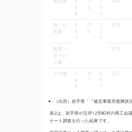
製造業
6
11
7
58.5
7.
.6
9.
8
4
卸・小
5
21
7
41.8
0.
.6
2.
売業
7
3
飲食・
51.9
サービ
ス業
その他
5
15
6
55.7
4.
.1
9.
6
7
（出所）岩手県「『被災事業所復興状況
表2は、岩手県が沿岸12市町村の商工会
ケート調査を行った結果です。