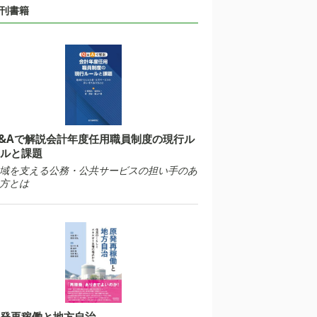
刊書籍
&Aで解説会計年度任用職員制度の現行ル
ルと課題
域を支える公務・公共サービスの担い手のあ
方とは
発再稼働と地方自治