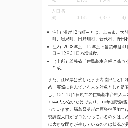
減
2,179
1,344
1,
人口増
－
－
－
減
4,142
3,337
4,
注1）沿岸12市町村とは、宮古市、大
町、岩泉町、田野畑村、普代村、野田
注2）2008年度～12年度は当該年度4月
日～12月31日の増減数。
（出所）総務省「住民基本台帳に基づ
作成。
また、住民票は残したまま内陸部などに
め、実際に住んでいる人を対象とした調
し、15年1月1日現在の住民基本台帳人口2
7044人少ないだけであり、10年国勢
っています。福島県沿岸の原発被災地で
勢調査人口がゼロとなっているのをはじ
に大きな開きが生じているのとは状況が