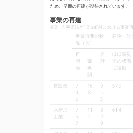
ため、早期の再建が期待されています。
事業の再建
表2 岩手県沿岸12市町村における事業再
事業再開の状
建物・設
況（％）
再
一
合
ほぼ震災
開
部
計
前の状態
済
再
に復旧
開
建設業
7
16
9
57.5
4.
.8
1.
5
3
水産加
7
11
8
61.4
5.
.3
7.
工業
7
0