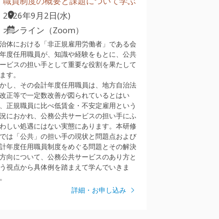
職員制度の概要と課題について学ぶ
2026年9月2日(水)
オンライン（Zoom）
治体における「非正規雇用労働者」である会
年度任用職員が、知識や経験をもとに、公共
ービスの担い手として重要な役割を果たして
ます。
かし、その会計年度任用職員は、地方自治法
改正等で一定数改善が図られているとはい
、正規職員に比べ低賃金・不安定雇用という
況におかれ、公務公共サービスの担い手にふ
わしい処遇にはない実態にあります。本研修
では「公共」の担い手の現状と問題点および
計年度任用職員制度をめぐる問題とその解決
方向について、公務公共サービスのあり方と
う視点から具体例を踏まえて学んでいきま
。
詳細・お申し込み