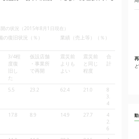
岡
開の状況（2015年8月1日現在）
備の復旧状況（％）
業績（売上等）（％）
3/4程
仮設店舗
震災前
震災前
合
再
度復
・事業所
よりも
と同じ
計
ど
旧し
で再開
よい
程度
た
5.5
23.2
62.4
21.0
8
3.
4
17.8
8.9
14.9
27.7
4
動
2.
6