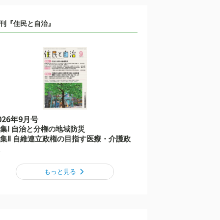
刊『住民と自治』
026年9月号
集Ⅰ 自治と分権の地域防災
集Ⅱ 自維連立政権の目指す医療・介護政
もっと見る