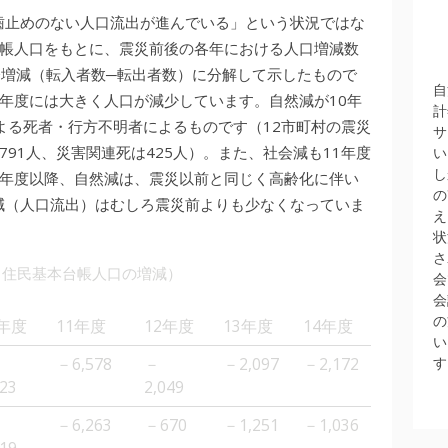
歯止めのない人口流出が進んでいる」という状況ではな
台帳人口をもとに、震災前後の各年における人口増減数
会増減（転入者数─転出者数）に分解して示したもので
自
1年度には大きく人口が減少しています。自然減が10年
計
よる死者・行方不明者によるものです（12市町村の震災
サ
91人、災害関連死は425人）。また、社会減も11年度
い
し
12年度以降、自然減は、震災以前と同じく高齢化に伴い
の
減（人口流出）はむしろ震災前よりも少なくなっていま
え
状
さ
（住民基本台帳人口の増減）
会
会
の
0年度
11年度
12年度
13年度
14年度
い
す
－6,578
－
－2,097
－2,172
623
2,049
－6,263
－670
－1,251
－1,036