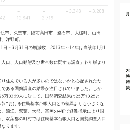
019
－
－
－3,348
－3,208
月
642
12,841
2,719
船渡市、久慈市、陸前高田市、釜石市、大槌町、山田
村、洋野町。
1日～3月31日の増減数、2013年～14年は当該年1月1
く人口、人口動態及び世帯数に関する調査」各年版より
2
特
移り住んでいる人が多いのではないかと心配されたた
特
策
査である国勢調査の結果が注目されていました。しか
5万8369人に対して、国勢調査結果は25万1325と
調査時における住民基本台帳人口との差異よりも小さくな
は、浪江、双葉、大熊、富岡の4町で避難指示により国
め、双葉郡の町村では住民基本台帳人口と国勢調査人口
異なります。