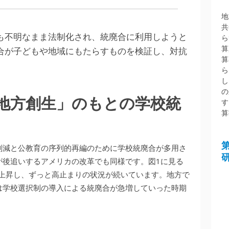
地
共
も不明なまま法制化され、統廃合に利用しようと
ら
算
合が子どもや地域にもたらすものを検証し、対抗
算
ら
し
の
地方創生」のもとの学校統
す
算
削減と公教育の序列的再編のために学校統廃合が多用さ
が後追いするアメリカの改革でも同様です。図1に見る
ら上昇し、ずっと高止まりの状況が続いています。地方で
は学校選択制の導入による統廃合が急増していった時期