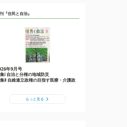
刊『住民と自治』
026年9月号
集Ⅰ 自治と分権の地域防災
集Ⅱ 自維連立政権の目指す医療・介護政
もっと見る