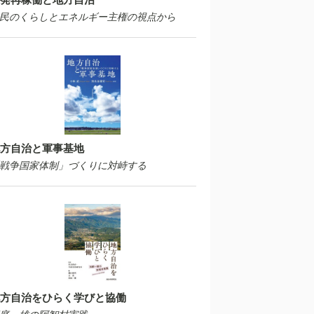
民のくらしとエネルギー主権の視点から
方自治と軍事基地
戦争国家体制」づくりに対峙する
方自治をひらく学びと協働