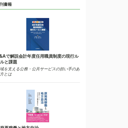
刊書籍
&Aで解説会計年度任用職員制度の現行ル
ルと課題
域を支える公務・公共サービスの担い手のあ
方とは
発再稼働と地方自治