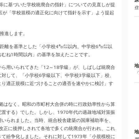
離等に基づいた学校統廃合の指針」についての見直しが提
住
言が「学校規模の適正化に向けて指針を示す」よう提起
を推進します。
距離を基準とした「小学校4㌔㍍以内、中学校6㌔㍍以
おむね1時間以内」の基準を加えたことです。
地
から用いられてきた「12～18学級」が、しばしば統廃合
「
対して、「小学校6学級以下、中学校3学級以下」校、
より適正規模に近づけることの適否を速やかに検討」す
根拠はなく、昭和の市町村大合併の時に行政効率性から算
配置する）でした。しかし、1970年代の過疎地域対策振
用いられました。当時、統合校舎建築の国庫補助率を、
法改正に後押しされて各地で多くの統廃合が行われ、これ
地
て紛争化しました。それに対して1973年「小規模校に