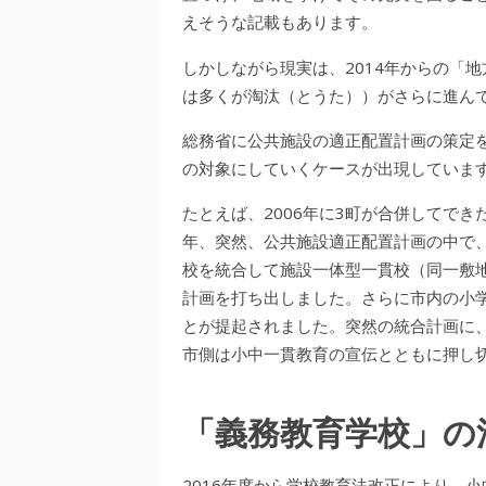
えそうな記載もあります。
しかしながら現実は、2014年からの「
は多くが淘汰（とうた））がさらに進ん
総務省に公共施設の適正配置計画の策定を
の対象にしていくケースが出現していま
たとえば、2006年に3町が合併してでき
年、突然、公共施設適正配置計画の中で
校を統合して施設一体型一貫校（同一敷
計画を打ち出しました。さらに市内の小学
とが提起されました。突然の統合計画に
市側は小中一貫教育の宣伝とともに押し
「義務教育学校」の
2016年度から学校教育法改正により、