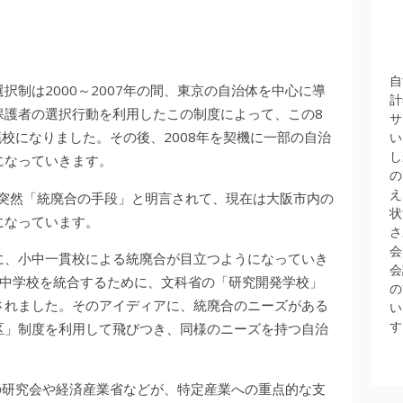
自
制は2000～2007年の間、東京の自治体を中心に導
計
保護者の選択行動を利用したこの制度によって、この8
サ
廃校になりました。その後、2008年を契機に一部の自治
い
し
になっていきます。
の
え
、突然「統廃合の手段」と明言されて、現在は大阪市内の
状
になっています。
さ
会
に、小中一貫校による統廃合が目立つようになっていき
会
と1中学校を統合するために、文科省の「研究開発学校」
の
されました。そのアイディアに、統廃合のニーズがある
い
す
区」制度を利用して飛びつき、同様のニーズを持つ自治
省の研究会や経済産業省などが、特定産業への重点的な支