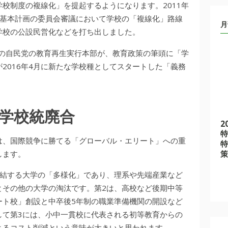
校制度の複線化」を提起するようになります。2011年
興基本計画の委員会審議において学校の「複線化」路線
月
学校の公設民営化などを打ち出しました。
前の自民党の教育再生実行本部が、教育政策の筆頭に「学
2016年4月に新たな学校種としてスタートした「義務
学校統廃合
2
特
は、国際競争に勝てる「グローバル・エリート」への重
特
します。
策
直結する大学の「多様化」であり、理系や先端産業など
とその他の大学の淘汰です。第2は、高校など後期中等
ート校」創設と中卒後5年制の職業準備機関の開設など
して第3には、小中一貫校に代表される初等教育からの
よるコスト削減という意味が大きいと思われます。