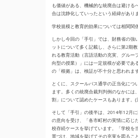
も価値がある、機械的な統廃合は避ける
合は沈静化していったという経緯があり
学校規模と教育的効果については相関関
しかし今回の「手引」では、財務省の強
ットについて多く記載し、さらに第2期教
れる教育活動（言語活動の充実、グループ
向型の授業）」には一定規模が必要であ
の「根拠」は、検証が不十分と思われま
とくに、スクールバス通学の正当化につ
ます。多くの統廃合裁判判例のなかには、
割」について認めたケースもあります。(
そして「手引」の後半は、2014年12
の意向を受け、「各市町村の実情に応じ
校存続ケースを挙げています。「学校を
置づけ、地域を挙げてその充実を図るこ