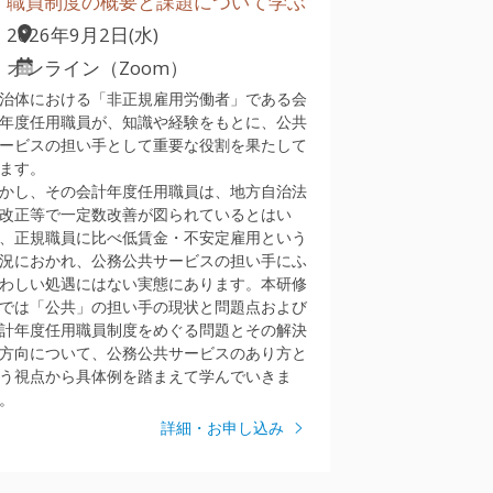
職員制度の概要と課題について学ぶ
2026年9月2日(水)
オンライン（Zoom）
治体における「非正規雇用労働者」である会
年度任用職員が、知識や経験をもとに、公共
ービスの担い手として重要な役割を果たして
ます。
かし、その会計年度任用職員は、地方自治法
改正等で一定数改善が図られているとはい
、正規職員に比べ低賃金・不安定雇用という
況におかれ、公務公共サービスの担い手にふ
わしい処遇にはない実態にあります。本研修
では「公共」の担い手の現状と問題点および
計年度任用職員制度をめぐる問題とその解決
方向について、公務公共サービスのあり方と
う視点から具体例を踏まえて学んでいきま
。
詳細・お申し込み