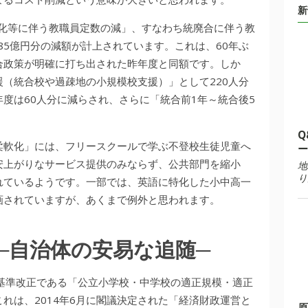
新
子化等に伴う教職員定数の減」、すなわち統廃合に伴う教
85億円分の減額が計上されています。これは、60年ぶ
合政策が明確に打ち出された昨年度と同額です。しか
（統合校や過疎地の小規模校支援）」として220人分
度は60人分に減らされ、さらに「統合前1年～統合後5
。
Q
柔軟化」には、フリースクールで学ぶ不登校生徒児童へ
ー
安上がりなサービス提供のみならず、公共部門を縮小
地
り
れているようです。一部では、英語に特化した小中高一
画されていますが、あくまで例外と思われます。
─自治体の安易な追随─
廃合基準改正である「公立小学校・中学校の適正規模・適正
れは、2014年6月に閣議決定された「経済財政運営と
原