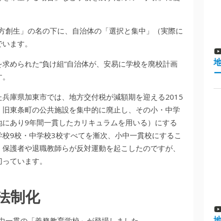
地方創生」の名の下に、自治体の「選択と集中」（実際に
でいます。
求められた“負け組”自治体が、安易に学校を廃校計画
す。
た兵庫県加東市では、地方交付税が減額期を迎える2015
、旧東条町の公共施設を集中的に廃止し、その小・中学
地にあり9年間一貫したカリキュラムを用いる）にする
校9校・中学校3校すべてを漸次、小中一貫校にするこ
、保護者や退職教師らが反対運動を起こしたのですが、
切っています。
法制化
小中一貫の「義務教育学校」が登場しました。