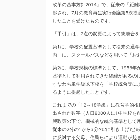
改革の基本方針2014」で、従来の「距
起され、7月の教育再生実行会議第5次提
したことを受けたものです。
「手引」は、2点の変更によって統廃合
第1に、学校の配置基準として従来の通学
内」に、スクールバスなどを用いて「お
第2に、学校規模の標準として、1956年
基準として利用されてきた経緯があるのに
すなわち単学級以下校を「学校統合等に
るように提起したことです。
これまでの「12～18学級」に教育学的
出された数字（人口8000人に1中学校を
興政策の下で、機械的な統合基準として
従来の2分の1から3分の2に引き上げた
に反対する父母、住民らにより運動が起き