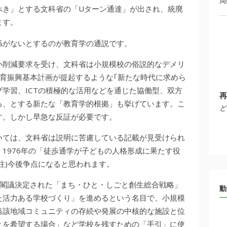
岡
べき」とする文科省の「Uターン通達」が出され、統廃
ます。
係がないとするのが教育学の通説です。
い削減要求を受け、文科省は小規模校の俗説的なデメリ
育振興基本計画が提起するような｢新たな時代に求めら
学習、ICTの積極的な活用などを通じた協働型、双方
再
る、とする新たな「教育学的根拠」も挙げています。こ
ど
す。しかし早急な反証が必要です。
いては、文科省は説明に苦慮している記載が見受けられ
1976年の「徒歩通学が子どもの人格形成に果たす役
注)今後争点になると思われます。
月に閣議決定された「まち・ひと・しごと創生総合戦略」
動
た活力ある学校づくり」を進めるという名目で、小規模
当該地域コミュニティの存続や発展の中核的な施設と位
とを希望する場合」など学校を残すための「手引」に使