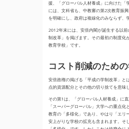
援、「グローバル人材養成」に向けた「学
には、文科省も、中教審の第2次教育振
を明確にし、政府は複線化のみならず、
2012年末には、安倍内閣が誕生する以
制改革」を掲げます。その最初の制度化が
教育学校」です。
コスト削減のための
安倍政権の掲げる「平成の学制改革」と
点的資源配分とその他の切り捨てを意味
その第1は、「グローバル人材養成」に
「スーパーグローバル」大学への重点化
教育の「多様化」であり、やはり「エリ
安上がりな学校の拡充も含まれます。そ
「多様化」です。しかしこれは統廃合に