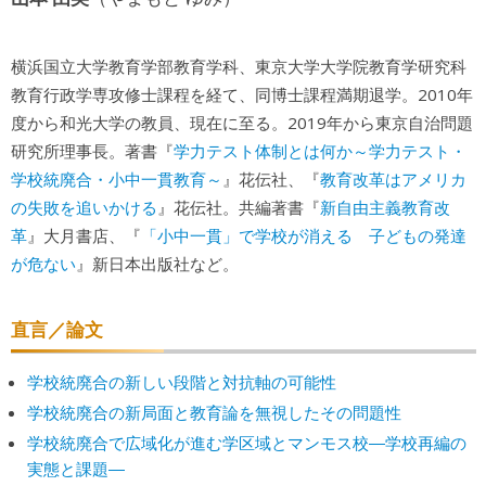
横浜国立大学教育学部教育学科、東京大学大学院教育学研究科
教育行政学専攻修士課程を経て、同博士課程満期退学。2010年
度から和光大学の教員、現在に至る。2019年から東京自治問題
学力テスト体制とは何か～学力テスト・
研究所理事長。著書『
学校統廃合・小中一貫教育～
教育改革はアメリカ
』花伝社、『
の失敗を追いかける
新自由主義教育改
』花伝社。共編著書『
革
「小中一貫」で学校が消える 子どもの発達
』大月書店、『
が危ない
』新日本出版社など。
直言／論文
学校統廃合の新しい段階と対抗軸の可能性
学校統廃合の新局面と教育論を無視したその問題性
学校統廃合で広域化が進む学区域とマンモス校―学校再編の
実態と課題―