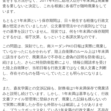
査をする方法がなく、2011年4月に総理大臣が1年未満は廃棄審
査を要しないと決定し、これを根拠に各省庁が随時廃棄をして
います。
もともと1年未満という保存期間は、日々発生する軽微な行政文
書が想定されていましたが、公文書管理法やその規則などでは
その基準を設けていません。現状では、何を1年未満の保存期間
とするかは、省庁次第、もっというと各課次第なのです。
この問題は、深刻でした。南スーダンPKO日報は実際に廃棄し
ていなかったにもかかわらず、陸上自衛隊のルール上は1年未満
に該当するので、廃棄済みで不存在と虚偽の説明を防衛省はし
続けました。さらに特別防衛監察により、情報公開請求を受け
た陸上自衛隊が、当初日報を行政文書ではなく個人文書と判断
し、存在そのものを隠ぺいしていたことも明らかになりまし
た。
また、森友学園との交渉記録も、財務省は1年未満保存で廃棄済
みと説明し続けています。しかし、1年未満は基準もなく、行政
文書ファイル管理簿に登録されず、廃棄した記録も残らないの
で実際に廃棄したか否かも外部からは確認しようがありませ
ん。ブラックボックス化している1年未満の行政文書が、不存在