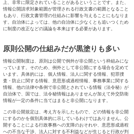
上、非常に限定されていることがあるということです。また、
情報公開請求対象範囲が管理される行政文書の範囲となること
もあり、行政文書管理の仕組みに影響を与えることにもなりま
す。自治体によっては、他の自治体に少なくとも追いつくため
に制度の改正などの議論を本来はする必要があります。
原則公開の仕組みだが黒塗りも多い
情報公開制度は、原則は公開で例外が非公開という枠組みにな
っています。そのため、例外として非公開にする場合を定めて
います。具体的には、個人情報、法人に関する情報、犯罪捜
査・防止に関する情報、意思形成過程情報、事務事業に関する
情報、他の法律や条例で非公開とされている情報（法令秘）が
自治体で、国では、法令秘情報はありませんが加えて外交防衛
情報が一定の条件に当てはまると非公開になります。
この非公開規定は、考え方を示したもので、どの情報を非公開
にするのかを個別具体的に示しているわけではありません。公
開することによる行政事務への支障のおそれや、意思形成過程
への不当な干渉、法人に対する不利益などが生じると行政が判