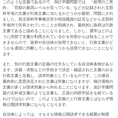
このような定義であるので、加計学園問題では、「総理のご意
向」「官邸の最高レベルが言っている」などが記録された文部
科学省の文書が行政文書に当たるかどうかが最初、問題にされ
ました。前文部科学事務次官や現役職員の証言などから文部科
学省内で共有されていたことが指摘され、最終的に政府は行政
文書であると認めることになりました。しかし、通常はどのよ
うに内部で文書が利用されているかを外部からは知ることがで
きませんので、政府や自治体が信用できないと、行政文書かど
うかを適切に判断しているかどうかも信用できないことになり
ます。
また、別の行政文書の定義の仕方をしている自治体条例があり
ます。決裁・供覧などの手続きで決定・確認された文書のみを
行政文書と定義し、請求対象としているものです。この場合、
最終的に意思決定された文書は対象になりますが、検討過程の
文書の多くが請求対象から外れることになります。加計学園問
題の文科省文書のような文書も、正規の内部手続きを経ている
わけではないので、このような定義だと行政文書とはならず情
報公開請求対象にならなくなります。
自治体によっては、そもそも情報公開請求できる範囲が制度