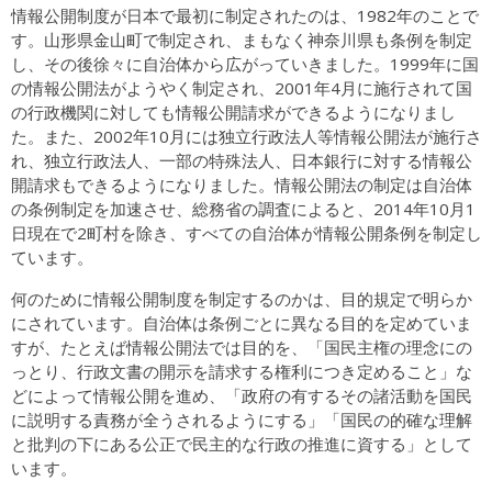
情報公開制度が日本で最初に制定されたのは、1982年のことで
す。山形県金山町で制定され、まもなく神奈川県も条例を制定
し、その後徐々に自治体から広がっていきました。1999年に国
の情報公開法がようやく制定され、2001年4月に施行されて国
の行政機関に対しても情報公開請求ができるようになりまし
た。また、2002年10月には独立行政法人等情報公開法が施行さ
れ、独立行政法人、一部の特殊法人、日本銀行に対する情報公
開請求もできるようになりました。情報公開法の制定は自治体
の条例制定を加速させ、総務省の調査によると、2014年10月1
日現在で2町村を除き、すべての自治体が情報公開条例を制定し
ています。
何のために情報公開制度を制定するのかは、目的規定で明らか
にされています。自治体は条例ごとに異なる目的を定めていま
すが、たとえば情報公開法では目的を、「国民主権の理念にの
っとり、行政文書の開示を請求する権利につき定めること」な
どによって情報公開を進め、「政府の有するその諸活動を国民
に説明する責務が全うされるようにする」「国民の的確な理解
と批判の下にある公正で民主的な行政の推進に資する」として
います。