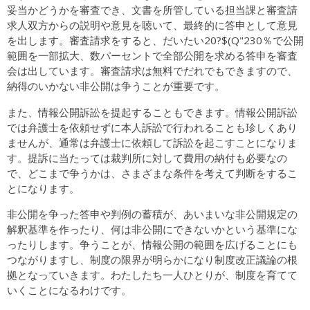
妥当かどうかを審査でき、文書を所管している担当課と審査請
求人双方からの説明や意見を聴いて、最終的に答申として意見
を出します。審査請求をすると、だいたい20?$(Q"230％で公開
範囲を一部拡大、数パーセントで全部公開を求める答申を審査
会は出しています。審査請求は無料でだれでもできますので、
納得のいかない非公開は争うことが重要です。
また、情報公開訴訟を提起することもできます。情報公開訴訟
では弁護士を依頼せずに本人訴訟で行われることも珍しくあり
ませんが、通常は弁護士に依頼して訴訟を起こすことになりま
す。提訴に当たっては裁判所に対して費用の納付も必要なの
で、どこまで争うかは、さまざまな条件を考えて判断をするこ
とになります。
非公開を争った答申や判例の蓄積が、あいまいな非公開規定の
解釈基準を作ったり、何は非公開にできないかという基準にな
ったりします。争うことが、情報公開の範囲を広げることにも
つながりますし、制度の限界が明らかになり制度改正議論の根
拠となっていきます。わたしたち一人ひとりが、制度を育てて
いくことになるわけです。