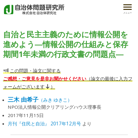
メニュー
自治と民主主義のために情報公開を
進めよう―情報公開の仕組みと保存
期間1年未満の行政文書の問題点―
この問題・論文に関する
ご感想・ご意見を是非お聞かせください
（論文の最後に入力フ
ォームがございます
）
三木 由希子
（みき ゆきこ）
NPO法人情報公開クリアリングハウス理事長
2017年11月15日
月刊『住民と自治』 2017年12月号
より