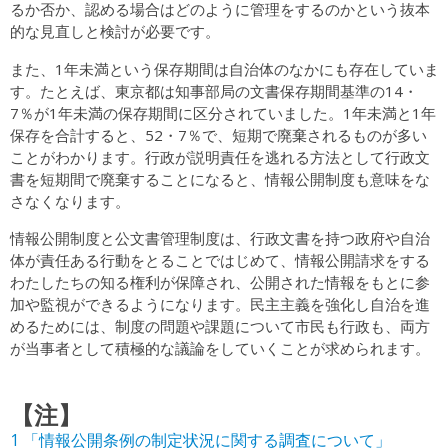
るか否か、認める場合はどのように管理をするのかという抜本
的な見直しと検討が必要です。
また、1年未満という保存期間は自治体のなかにも存在していま
す。たとえば、東京都は知事部局の文書保存期間基準の14・
7％が1年未満の保存期間に区分されていました。1年未満と1年
保存を合計すると、52・7％で、短期で廃棄されるものが多い
ことがわかります。行政が説明責任を逃れる方法として行政文
書を短期間で廃棄することになると、情報公開制度も意味をな
さなくなります。
情報公開制度と公文書管理制度は、行政文書を持つ政府や自治
体が責任ある行動をとることではじめて、情報公開請求をする
わたしたちの知る権利が保障され、公開された情報をもとに参
加や監視ができるようになります。民主主義を強化し自治を進
めるためには、制度の問題や課題について市民も行政も、両方
が当事者として積極的な議論をしていくことが求められます。
【注】
1 「情報公開条例の制定状況に関する調査について」