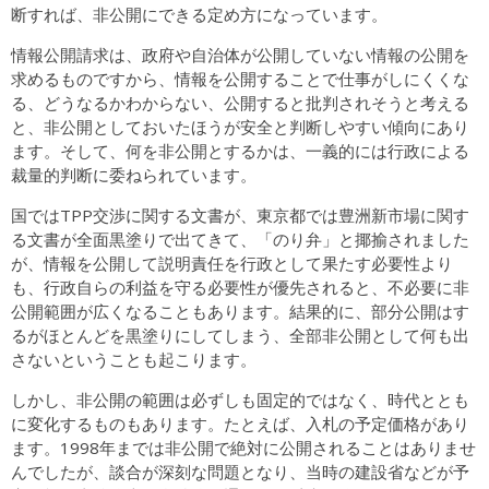
断すれば、非公開にできる定め方になっています。
情報公開請求は、政府や自治体が公開していない情報の公開を
求めるものですから、情報を公開することで仕事がしにくくな
る、どうなるかわからない、公開すると批判されそうと考える
と、非公開としておいたほうが安全と判断しやすい傾向にあり
ます。そして、何を非公開とするかは、一義的には行政による
裁量的判断に委ねられています。
国ではTPP交渉に関する文書が、東京都では豊洲新市場に関す
る文書が全面黒塗りで出てきて、「のり弁」と揶揄されました
が、情報を公開して説明責任を行政として果たす必要性より
も、行政自らの利益を守る必要性が優先されると、不必要に非
公開範囲が広くなることもあります。結果的に、部分公開はす
るがほとんどを黒塗りにしてしまう、全部非公開として何も出
さないということも起こります。
しかし、非公開の範囲は必ずしも固定的ではなく、時代ととも
に変化するものもあります。たとえば、入札の予定価格があり
ます。1998年までは非公開で絶対に公開されることはありませ
んでしたが、談合が深刻な問題となり、当時の建設省などが予