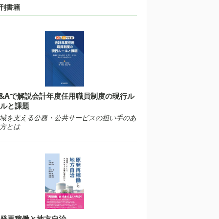
刊書籍
&Aで解説会計年度任用職員制度の現行ル
ルと課題
域を支える公務・公共サービスの担い手のあ
方とは
発再稼働と地方自治