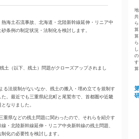
地
共
、熱海土石流事故、北海道・北陸新幹線延伸・リニア中
ら
算
土砂条例の制定状況・法制化を検討します。
算
ら
し
の
す
建設残土（以下、残土）問題がクローズアップされまし
算
による法規制がないなか、残土の搬入・埋め立てを規制す
した。最近でも三重県紀北町と尾鷲市で、首都圏や近畿
題となりました。
、三重県などの残土問題に関わったので、それらを紹介す
幹線・北陸新幹線延伸・リニア中央新幹線の残土問題、
法制化の必要性を検討します。