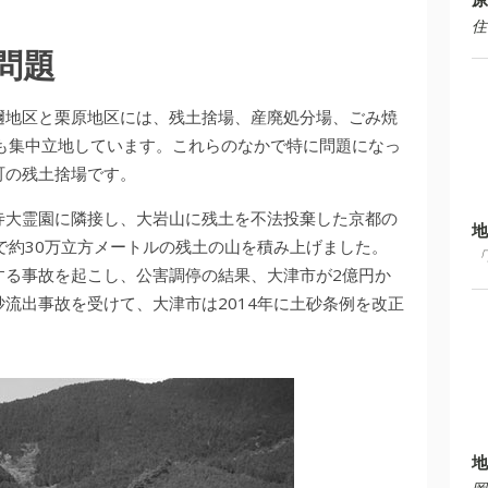
住
問題
邇地区と栗原地区には、残土捨場、産廃処分場、ごみ焼
も集中立地しています。これらのなかで特に問題になっ
町の残土捨場です。
寺大霊園に隣接し、大岩山に残土を不法投棄した京都の
地
で約30万立方メートルの残土の山を積み上げました。
「
出する事故を起こし、公害調停の結果、大津市が2億円か
流出事故を受けて、大津市は2014年に土砂条例を改正
地