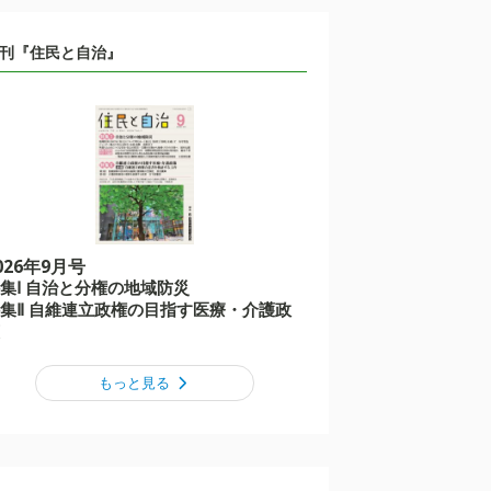
刊『住民と自治』
026年9月号
集Ⅰ 自治と分権の地域防災
集Ⅱ 自維連立政権の目指す医療・介護政
もっと見る