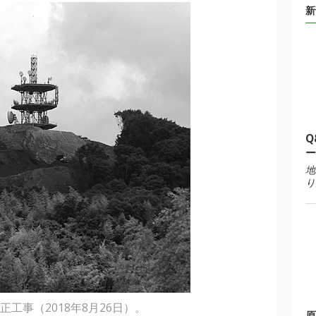
新
Q
ー
地
り
工事（2018年8月26日）。
原