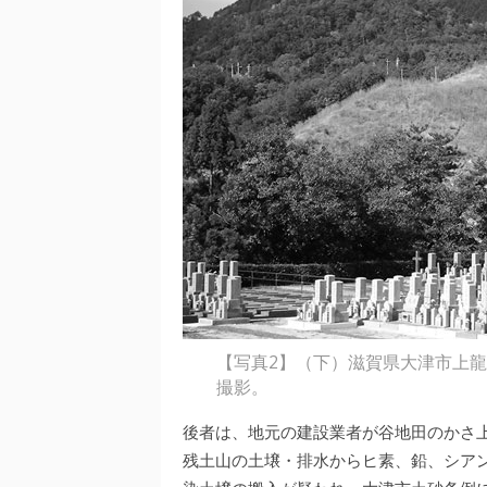
【写真2】（下）滋賀県大津市上龍華
撮影。
後者は、地元の建設業者が谷地田のかさ上
残土山の土壌・排水からヒ素、鉛、シア