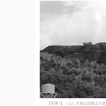
【写真1】（上）大岩山頂残土の是正