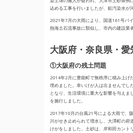
染土壌の搬入が疑われ、大津市土砂条例
込める工事を行いましたが、鉛汚染水が
2021年7月の大雨により、国道161号
熱海土石流事故に類似し、市内の建設業
大阪府・奈良県・愛
①大阪府の残土問題
2014年2月に豊能町で無秩序に積み上げ
埋めました。幸いけが人は出ませんでした
となり、生活環境に重大な影響を与えまし
を施行しました。
2017年10月の台風21号による大雨で
川がせき止められて増水し、大澤町の府
けがをしました。土砂は、岸和田カント