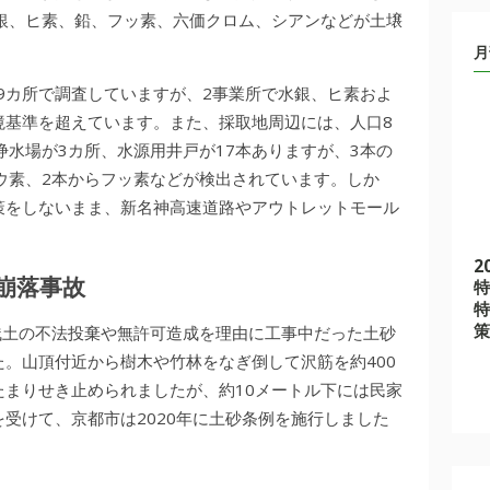
で水銀、ヒ素、鉛、フッ素、六価クロム、シアンなどが土壌
月
を9カ所で調査していますが、2事業所で水銀、ヒ素およ
境基準を超えています。また、採取地周辺には、人口8
浄水場が3カ所、水源用井戸が17本ありますが、3本の
ウ素、2本からフッ素などが検出されています。しか
策をしないまま、新名神高速道路やアウトレットモール
2
崩落事故
特
特
策
残土の不法投棄や無許可造成を理由に工事中だった土砂
た。山頂付近から樹木や竹林をなぎ倒して沢筋を約400
まりせき止められましたが、約10メートル下には民家
受けて、京都市は2020年に土砂条例を施行しました