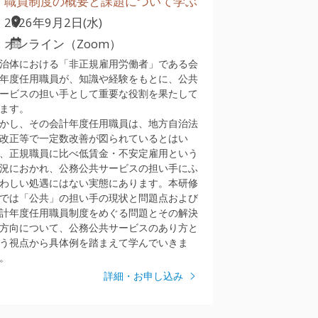
職員制度の概要と課題について学ぶ
2026年9月2日(水)
オンライン（Zoom）
治体における「非正規雇用労働者」である会
年度任用職員が、知識や経験をもとに、公共
ービスの担い手として重要な役割を果たして
ます。
かし、その会計年度任用職員は、地方自治法
改正等で一定数改善が図られているとはい
、正規職員に比べ低賃金・不安定雇用という
況におかれ、公務公共サービスの担い手にふ
わしい処遇にはない実態にあります。本研修
では「公共」の担い手の現状と問題点および
計年度任用職員制度をめぐる問題とその解決
方向について、公務公共サービスのあり方と
う視点から具体例を踏まえて学んでいきま
。
詳細・お申し込み