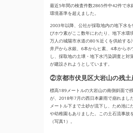
最近5年間の検査件数2865件中42件
環境基準を超えました。
2003年以降、公社が採取地内の地下水
びホウ素がここ数年にわたり、地下水環
万人の城陽市水道の80％近くを供給する
井戸から水銀、6本からヒ素、4本からホ
し、採取地の土壌・地下水汚染調査と対
が建設されようとしています。
②京都市伏見区大岩山の残土
標高189メートルの大岩山の南側斜面で
が、2018年7月の西日本豪雨で崩れまし
メートル下まで土砂が流下し、ため池にた
や幼稚園もありました。この土石流事故を
（写真1）。