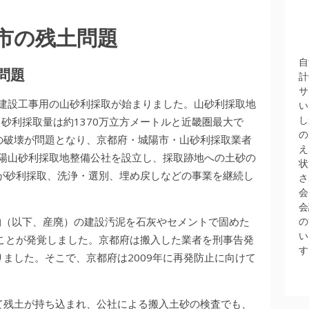
市の残土問題
自
問題
計
サ
ら建設工事用の山砂利採取が始まりました。山砂利採取地
い
し
、砂利採取量は約1370万立方メートルと近畿圏最大で
の
の破壊が問題となり、京都府・城陽市・山砂利採取業者
え
城陽山砂利採取地整備公社を設立し、採取跡地への土砂の
状
が砂利採取、洗浄・選別、埋め戻しなどの事業を継続し
さ
会
会
棄物（以下、産廃）の建設汚泥を石灰やセメントで固めた
の
い
ことが発覚しました。京都府は搬入した業者を刑事告発
す
ました。そこで、京都府は2009年に再発防止に向けて
て残土が持ち込まれ、公社による搬入土砂の検査でも、