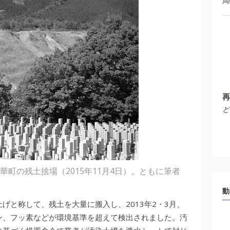
岡
再
ど
町の残土捨場（2015年11月4日）。ともに筆者
動
げと称して、残土を大量に搬入し、2013年2・3月、
ン、フッ素などが環境基準を超えて検出されました。汚