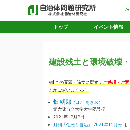
トップ
イベント情報
建設残土と環境破壊
ご感想・ご意
この問題・論文に関する
ムがございます
）
畑 明郎
（はた あきお）
元大阪市立大学大学院教授
2021年12月2日
月刊『住民と自治』 2021年11月号
よ