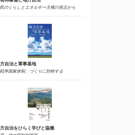
民のくらしとエネルギー主権の視点から
方自治と軍事基地
戦争国家体制」づくりに対峙する
方自治をひらく学びと協働