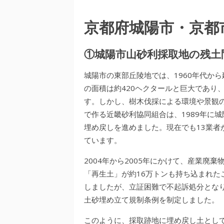
京都府城陽市・京都
①城陽市山砂利採取地の残土
城陽市の東部丘陵地では、1960年代か
の面積は約420ヘクタールと巨大であり
す。しかし、樹木伐採による環境や景観
で作る近畿砂利協同組合は、1989年に
埋め戻しを進めました。現在でも13業者
ています。
2004年から2005年にかけて、産業廃
「再生土」が約16万トンも持ち込まれた
しましたが、立証困難で不起訴処分となり
土砂埋め立て規制条例を制定しました。
このように、採取跡地に埋め戻し土とし