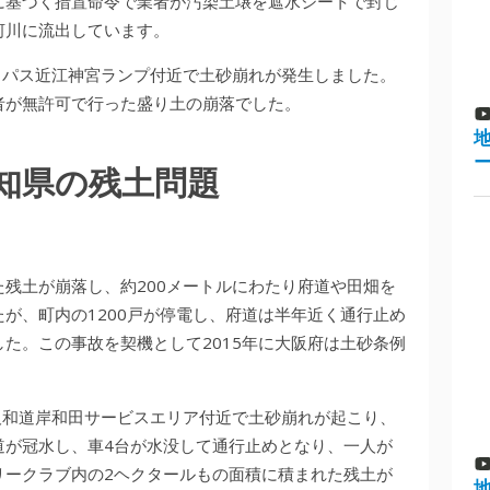
に基づく措置命令で業者が汚染土壌を遮水シートで封じ
河川に流出しています。
バイパス近江神宮ランプ付近で土砂崩れが発生しました。
者が無許可で行った盛り土の崩落でした。
知県の残土問題
た残土が崩落し、約200メートルにわたり府道や田畑を
が、町内の1200戸が停電し、府道は半年近く通行止め
た。この事故を契機として2015年に大阪府は土砂条例
、阪和道岸和田サービスエリア付近で土砂崩れが起こり、
道が冠水し、車4台が水没して通行止めとなり、一人が
リークラブ内の2ヘクタールもの面積に積まれた残土が