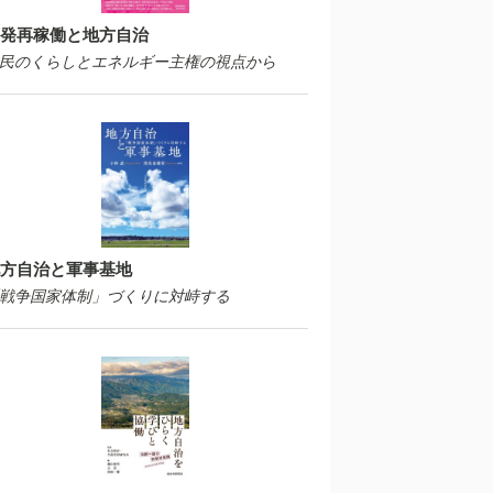
発再稼働と地方自治
民のくらしとエネルギー主権の視点から
方自治と軍事基地
戦争国家体制」づくりに対峙する