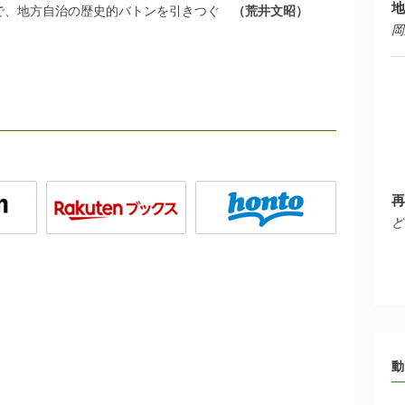
地
地で、地方自治の歴史的バトンを引きつぐ
荒井文昭
岡
再
ど
動