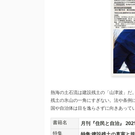
熱海の土石流は建設残土の「山津波」だ
残土の氷山の一角にすぎない。法や条例
国や自治体は目を逸らさずに向きあって
書籍名
月刊『住民と自治』 202
特集
特集:建設残土の真実と