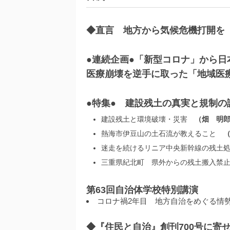
◆直言 地方から気候危機打開
●連続企画●「新型コロナ」から日
医療崩壊を逆手に取った「地域医
●特集● 建設残土の真実と規制の
建設残土と環境破壊・災害
畑 明
熱海市伊豆山の土石流が教えること
迷走を続けるリニア中央新幹線の残土
三重県紀北町 県外からの残土搬入禁
第63回自治体学校特別講演
コロナ禍2年目 地方自治をめぐる
◆『住民と自治』創刊700号に寄