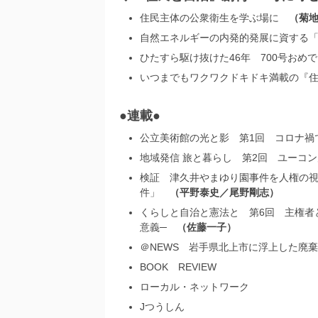
住民主体の公衆衛生を学ぶ場に
菊
自然エネルギーの内発的発展に資する
ひたすら駆け抜けた46年 700号お
いつまでもワクワクドキドキ満載の『
●連載●
公立美術館の光と影 第1回 コロナ
地域発信 旅と暮らし 第2回 ユー
検証 津久井やまゆり園事件を人権の視
件」
平野泰史／尾野剛志
くらしと自治と憲法と 第6回 主権者
意義─
佐藤一子
＠NEWS 岩手県北上市に浮上した
BOOK REVIEW
ローカル・ネットワーク
Jつうしん