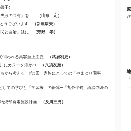
地頌子
原
「失敗の共有」を！
山形 定
住
めでとうございます
新屋康夫
住民と自治』誌に
芳野 孝
禍で問われる集客至上主義
武居利史
コン川にカヌーを浮かべ
八須友磨
地
点から考える 第3回 家族にとっての「やまゆり園事
「
としての学びと「学習権」の保障─「九条俳句」訴訟判決の
廃棄物焼却発電施設計画
及川三男