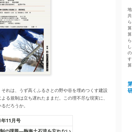
地
共
ら
算
算
ら
し
の
す
算
。それは、うず高くふるさとの野や谷を埋めつくす建設
による規制は立ち遅れたままだ。この理不尽な現実に、
いるだろうか。
1年11月号
規制の課題―熱海土石流を忘れない