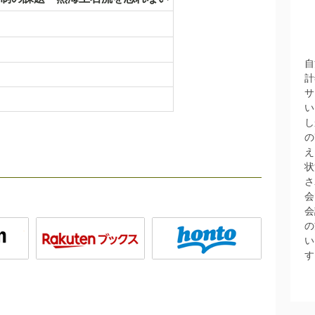
自
計
サ
い
し
の
え
状
さ
会
会
の
い
す