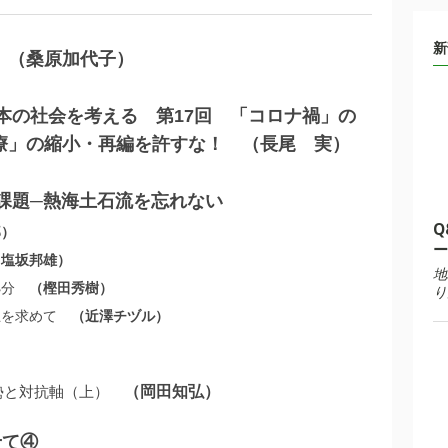
新
桑原加代子
を
本の社会を考える 第17回 「コロナ禍」の
長尾 実
療」の縮小・再編を許すな！
課題─熱海土石流を忘れない
Q
郎
ー
塩坂邦雄
地
処分
樫田秀樹
り
止を求めて
近澤チヅル
情勢と対抗軸（上）
岡田知弘
せて④