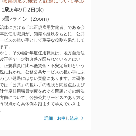
職員制度の概要と課題について学ぶ
2026年9月2日(水)
オンライン（Zoom）
治体における「非正規雇用労働者」である会
年度任用職員が、知識や経験をもとに、公共
ービスの担い手として重要な役割を果たして
ます。
かし、その会計年度任用職員は、地方自治法
改正等で一定数改善が図られているとはい
、正規職員に比べ低賃金・不安定雇用という
況におかれ、公務公共サービスの担い手にふ
わしい処遇にはない実態にあります。本研修
では「公共」の担い手の現状と問題点および
計年度任用職員制度をめぐる問題とその解決
方向について、公務公共サービスのあり方と
う視点から具体例を踏まえて学んでいきま
。
詳細・お申し込み