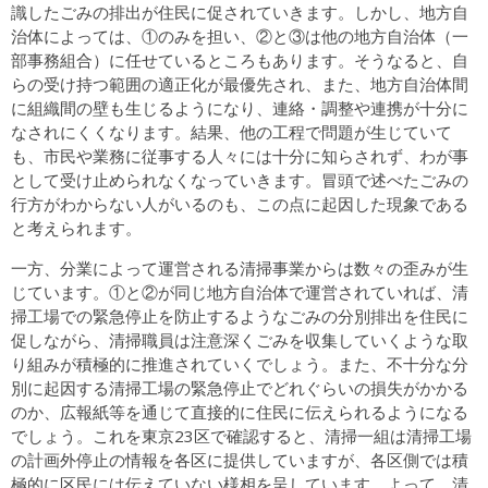
識したごみの排出が住民に促されていきます。しかし、地方自
治体によっては、①のみを担い、②と③は他の地方自治体（一
部事務組合）に任せているところもあります。そうなると、自
らの受け持つ範囲の適正化が最優先され、また、地方自治体間
に組織間の壁も生じるようになり、連絡・調整や連携が十分に
なされにくくなります。結果、他の工程で問題が生じていて
も、市民や業務に従事する人々には十分に知らされず、わが事
として受け止められなくなっていきます。冒頭で述べたごみの
行方がわからない人がいるのも、この点に起因した現象である
と考えられます。
一方、分業によって運営される清掃事業からは数々の歪みが生
じています。①と②が同じ地方自治体で運営されていれば、清
掃工場での緊急停止を防止するようなごみの分別排出を住民に
促しながら、清掃職員は注意深くごみを収集していくような取
り組みが積極的に推進されていくでしょう。また、不十分な分
別に起因する清掃工場の緊急停止でどれぐらいの損失がかかる
のか、広報紙等を通じて直接的に住民に伝えられるようになる
でしょう。これを東京23区で確認すると、清掃一組は清掃工場
の計画外停止の情報を各区に提供していますが、各区側では積
極的に区民には伝えていない様相を呈しています。よって、清