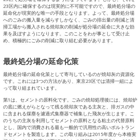
23区内に確保するのは現実的に不可能ですので、最終処分場の
延命化が現実的な唯一の手段となります。よって、最終処分場
へのごみの搬入量を減らすしかなく、ごみの排出量の削減と清
掃工場から搬入される焼却灰の削減が処分場の延命に大きな効
果を及ぼすようになります。このことをわが事として受け止
め、積極的にごみの削減に取り組む必要があります。
最終処分場の延命化策
最終処分場の延命化策として寄与しているのが焼却灰の資源化
です。これには3つの方法があり、東京23区では清掃一組によ
って取り組まれています。
第1は、セメントの原料化です。ごみの焼却処理後には、焼却炉
の底に燃えがらとなって残る焼却灰である主灰と、排ガスの中
に含まれる煤塵を濾過式集塵器で補集した飛灰が生じます。こ
のうちの主灰を利用してセメントの原料となる粘土の代替原料
とし、国内で消費される最も一般的で汎用性の高いポルトラン
ドセメントを製造します。この取り組みは2015年度から本格実