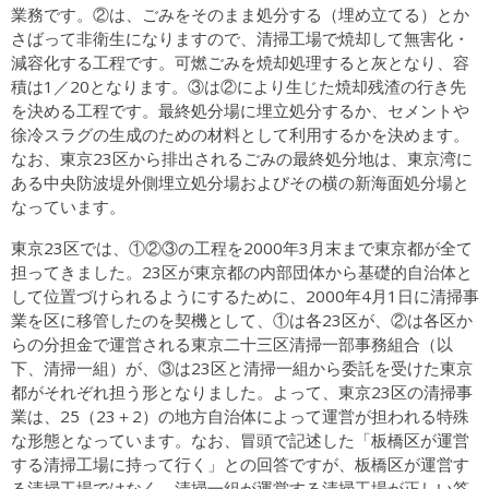
業務です。②は、ごみをそのまま処分する（埋め立てる）とか
さばって非衛生になりますので、清掃工場で焼却して無害化・
減容化する工程です。可燃ごみを焼却処理すると灰となり、容
積は1／20となります。③は②により生じた焼却残渣の行き先
を決める工程です。最終処分場に埋立処分するか、セメントや
徐冷スラグの生成のための材料として利用するかを決めます。
なお、東京23区から排出されるごみの最終処分地は、東京湾に
ある中央防波堤外側埋立処分場およびその横の新海面処分場と
なっています。
東京23区では、①②③の工程を2000年3月末まで東京都が全て
担ってきました。23区が東京都の内部団体から基礎的自治体と
して位置づけられるようにするために、2000年4月1日に清掃事
業を区に移管したのを契機として、①は各23区が、②は各区か
らの分担金で運営される東京二十三区清掃一部事務組合（以
下、清掃一組）が、③は23区と清掃一組から委託を受けた東京
都がそれぞれ担う形となりました。よって、東京23区の清掃事
業は、25（23＋2）の地方自治体によって運営が担われる特殊
な形態となっています。なお、冒頭で記述した「板橋区が運営
する清掃工場に持って行く」との回答ですが、板橋区が運営す
る清掃工場ではなく、清掃一組が運営する清掃工場が正しい答