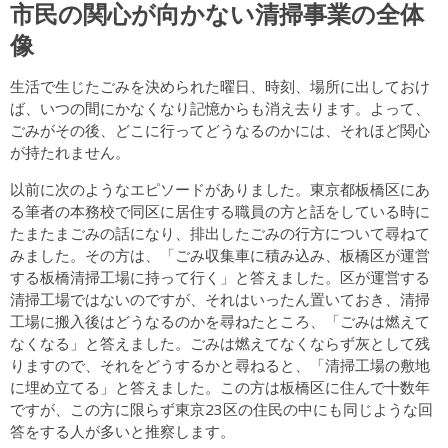
市民の関心が向かない清掃事業の全体
像
生活で生じたごみを決められた曜日、時刻、場所に出しておけ
ば、いつの間にかなくなり記憶からも消え去ります。よって、
ごみがその後、どこに行ってどうなるのかには、それほど関心
が持たれません。
以前に次のようなエピソードがありました。東京都板橋区にあ
る筆者の本務校で同区に居住する職員の方と話をしている時に
たまたまごみの話になり、排出したごみの行方について尋ねて
みました。その方は、「ごみ収集車に積み込み、板橋区が運営
する板橋清掃工場に持って行く」と答えました。区が運営する
清掃工場ではないのですが、それはいったん置いておき、清掃
工場に搬入後はどうなるのかを尋ねたところ、「ごみは燃えて
なくなる」と答えました。ごみは燃えてなくならず灰として残
りますので、それをどうするかと尋ねると、「清掃工場の敷地
に埋め立てる」と答えました。この方は板橋区に住んで十数年
ですが、この方に限らず東京23区の住民の中にも同じような回
答をする人が多いと推察します。