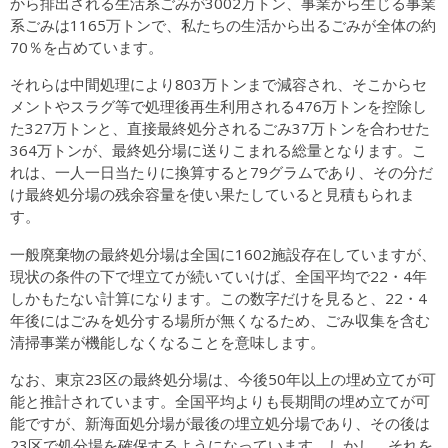
から排出される生活系ごみが3002万トン、事業から生じる事業
系ごみは1165万トンで、私たちの生活から出るごみが全体の約
70％を占めています。
それらは中間処理により803万トンまで減容され、そこからセ
メントやスラグ等で処理後再生利用される476万トンを控除し
た327万トンと、直接最終処分されるごみ37万トンを合わせた
364万トンが、最終処分場に送りこまれる総量となります。こ
れは、一人一日当たりに換算すると79グラムであり、その分だ
け最終処分場の残余容量を使い果たしていると見積もられま
す。
一般廃棄物の最終処分場は全国に1602施設存在していますが、
現状の条件の下で埋立てが続いていけば、全国平均で22・4年
しかもたない計算になります。この数字だけを見ると、22・4
年後にはごみを処分する場所が無くなるため、ごみ収集を含む
清掃事業が機能しなくなることを意味します。
なお、東京23区の最終処分場は、今後50年以上の埋め立てが可
能と推計されています。全国平均よりも長期間の埋め立てが可
能ですが、新海面処分場が最後の埋立処分場であり、その後は
23区で処分場を確保するようになっています。しかし、それを