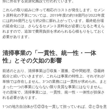
県に所在する資源化施設で行われています。
これらの取り組みに伴って相応のコストが発生します。セメン
ト原料化の予算については、2019年度の約18億円が2022年度
には約36億円となり約2倍に膨れ上がっています。最終処分場
の延命化には、さらなるセメント原料化が必要になると考えら
れますので、追加で費用負担を求められる心積もりをしておく
必要があります。
清掃事業の「一貫性、統一性・一体
性」とその欠如の影響
前述のとおり、清掃事業は①収集・運搬、②中間処理、③最終
処分と続いていきますが、これらは事業の特性上、それぞれが
単独では存在しません。3つの業務には一貫性が求められ、まと
まった一つの事業にならない限り良質な事業にはなりません。
その意味で、清掃事業には、一貫性、統一性・一体性が担保さ
れる必要があります。
1つの地方自治体が①②③を一貫して担っていれば、②と③を意