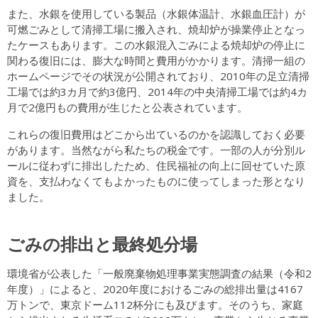
また、水銀を使用している製品（水銀体温計、水銀血圧計）が
可燃ごみとして清掃工場に搬入され、焼却炉が操業停止となっ
たケースもあります。この水銀混入ごみによる焼却炉の停止に
関わる復旧には、膨大な時間と費用がかかります。清掃一組の
ホームページでその状況が公開されており、2010年の足立清掃
工場では約3カ月で約3億円、2014年の中央清掃工場では約4カ
月で2億円もの費用が生じたと公表されています。
これらの復旧費用はどこから出ているのかを認識しておく必要
があります。当然ながら私たちの税金です。一部の人が分別ル
ールに従わずに排出したため、住民福祉の向上に回せていた原
資を、支払わなくてもよかったものに使ってしまった形となり
ました。
ごみの排出と最終処分場
環境省が公表した「一般廃棄物処理事業実態調査の結果（令和2
年度）」によると、2020年度におけるごみの総排出量は4167
万トンで、東京ドーム112杯分にも及びます。そのうち、家庭