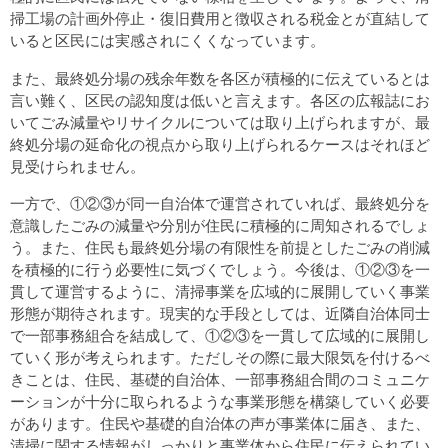
掃工場の計画外停止・復旧費用と徴収される税金とが直結して
いると区民には実感されにくくなっています。
また、最終処分場の残余年数を各区が積極的に伝えているとは
言い難く、区民の認知度は低いと言えます。各区の広報誌にお
いてごみ減量やリサイクルについては取り上げられますが、最
終処分場の延命化の視点から取り上げられるケースはそれほど
見受けられません。
一方で、①②③が同一自治体で運営されていれば、最終処分を
意識したごみの減量や分別が住民に積極的に周知されるでしょ
う。また、住民も最終処分場の有限性を前提としたごみの削減
を積極的に行う必要性に気づくでしょう。今後は、①②③を一
貫して運営するように、清掃事業を広域的に展開していく事業
形態が期待されます。現実的な手段としては、近隣自治体同士
で一部事務組合を結成して、①②③を一貫して広域的に展開し
ていく形が考えられます。ただしその際に最大限気を付けるべ
きことは、住民、基礎的自治体、一部事務組合間のコミュニケ
ーションが十分に取られるような事業形態を構築していく必要
があります。住民や基礎的自治体の声が事業体に届き、また、
清掃に関する情報がしっかりと事業体から住民に伝えられてい