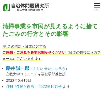
メニュー
清掃事業を市民が見えるように捨て
たごみの行方とその影響
この問題・論文に関する
ご感想・ご意見を是非お聞かせください
（論文の最後に入力フ
ォームがございます
）
藤井 誠一郎
（ふじい せいいちろう）
立教大学コミュニティ福祉学部准教授
2023年5月10日
月刊『住民と自治』 2022年10月号
より