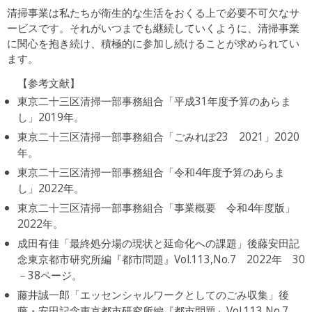
清掃事業は私たちが衛生的な生活をおくる上で必要不可欠なサ
ービスです。それがいつまでも継続していくように、清掃事業
に関心を抱き続け、積極的に参加し続けることが求められてい
ます。
【参考文献】
東京二十三区清掃一部事務組合「平成31年度予算のあらま
し」2019年。
東京二十三区清掃一部事務組合「ごみれぽ23 2021」2020
年。
東京二十三区清掃一部事務組合「令和4年度予算のあらま
し」2022年。
東京二十三区清掃一部事務組合「事業概要 令和4年度版」
2022年。
成田有佳「最終処分場の現状と延命化への課題」後藤安田記
念東京都市研究所編『都市問題』Vol.113,No.7 2022年 30
－38ページ。
藤井誠一郎「エッセンシャルワークとしてのごみ収集」後
藤・安田記念東京都市研究所編『都市問題』Vol.113,No.7