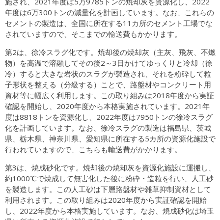
施され、2021年度は5万9785トンの焼却灰を資源化し、2022
年度は6万300トンの減量化を計画しています。なお、これらの
セメントの製造は、全国に所在する11カ所のセメント工場でな
されていますので、そこまでの輸送費もかかります。
第2は、徐冷スラグ化です。焼却後の焼却灰（主灰、飛灰、不燃
物）を高温で溶融してその後2～3日かけてゆっくりと冷却（徐
冷）すると大きな岩状のスラグが製造され、それを粉砕して粒
子形状を整える（分級する）ことで、路盤材やコンクリート用
資材等に幅広く利用します。この取り組みは2018年度から実証
確認を開始し、2020年度から本格実施されています。2021年
度は8818トンを資源化し、2022年度は7950トンの徐冷スラグ
化を計画しています。なお、徐冷スラグの製造は福島県、茨城
県、栃木県、神奈川県、愛知県に所在する5カ所の資源化施設で
行われていますので、こちらも輸送費がかかります。
第3は、焼成砂化です。焼却後の焼却灰を資源化施設に運搬し、
約1000℃で焼成して無害化した後に粉砕・造粒を行い、人工砂
を製造します。この人工砂は下層路盤材や雑草抑制資材として
利用されます。この取り組みは2020年度から実証確認を開始
し、2022年度から本格実施しています。なお、焼成砂化は埼玉