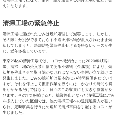
えになります。
清掃工場の緊急停止
清掃工場に運ばれたごみは焼却処理して減容します。しかし、
その際に分別ができておらず不適正排出物が混入されたまま焼
却してしまうと、焼却炉を緊急停止せざるを得ないケースが生
じ、近年多発しています。
東京23区の清掃工場では、コロナ禍が始まった2020年4月以
降、清掃工場の受入禁止物である不燃物（金属類）により、焼
却炉を停止させて取り除かなければならない事態が立て続けに
発生しました。ごみの焼却炉は基本的に24時間稼働させていま
すが、それを停止して復旧作業を行うには、かなりの時間や費
用がかかるだけではなく、日々のごみ収集にも大きな影響が及
びます。その1つを挙げると、操業停止となった清掃工場にごみ
を搬入していた区側では、他の清掃工場への遠距離搬入が強い
られ、定時収集を行うため追加で清掃車両を手配するコストが
生じました。