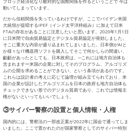
ブロック経済化なり敵対的な国際関係を作るということで 今は
動いてしまっています。
だから信頼関係を失っているわけですが、ここでバイデン米国
大統領が提唱するIPEF（インド太平洋枠組み）に加えて日米
FTAの存在があることに注意したいと思います。2020年1月1日
に日米間で自由貿易協定とデジタル貿易協定が発効しました。
そこに重大な内容が盛り込まれてしまいました。日本側がAIと
か様々なIT機器用ソフトを購入してそこで何かしらの間違い、
齟齬があったとしても、日本政府は、─これには地方自治体も
含まれますー米国の企業に対してそのプログラム、アルゴリズ
ムの公開を求めることができない、という条項があるのです。
これらは設計者の考えに応じて論理が組み立てられており、米
国の企業が設計したアルゴリズムを日本の政府も地方自治体も
チェックできない形でのデジタル貿易であり、これでは情報主
権がないといってもいいでしょう。
③サイバー警察の設置と個人情報・人権
国内的には、警察法の一部改正案が2022年に国会で通ってしま
いました。ここで置かれたのが国家警察としてのサイバー特別