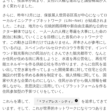
よって、投票率が高まり、女性の大幅な進出など議会構成が大
きく変わりました。
さらに、昨年12月には、保坂展人世田谷区長が中心になってロ
ーカルイニシアティブネットワーク（LIN─Net）が結成されま
した。これは、地方から 伝統的既得権や新自由主義的な公的セ
クター解体ではなく、一人一人の人権と尊厳を大事にした命の
政治に転換していくことを目標にした首長のネットワークで
す。この動きは日本だけではありません。岸本さんが参考にし
ているのは、スペインのバルセロナのコウラ市長です。インバ
ウンド観光客向けの民泊がたくさんできた観光都市で、なんと
か住民が住める街に再生しようと、水道を再公営化し、再生可
能エネルギーを作る供給公社を市が作ります。さらに住民を追
い出して空き家を作ってしまった開発業者に対して住宅と公共
施設の付置を求める条例を制定する。個人情報に関しても、国
家や大きな企業のものにしない。住民がみずから個人情報を確
保しながら、意思決定に活用していくプラットフォームを作る
住民参加型の予算づくりをしていく。
これらを通して、
を追求してきて
「＊フィアレス・シティ」
います。そして、これが世界的ネットワークになりつつありま