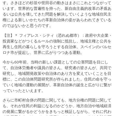
す。さきほどの杉並や世田谷の動きはまさにこれとつながって
います。世界的な普遍性を持った、新自由主義的改革の矛盾あ
るいは公共を壊してきた問題を解決していくような地域住民主
権による新しいかたちの革新自治体の姿があらわれてきている
のではないかと思うのです。
【注】＊ フィアレス・シティ（恐れぬ都市）：政府や大企業・
投資家などがつくるルールの強制に抵抗し、地域主権と公共を
再生し住民の暮らしを守ろうとする自治体。スペインのバルセ
ロナ市が提起し、世界に広がりつつある運動。
今から60年前、当時の新しい課題としての公害問題を目にし
て、自治体労働者や議員の皆さん、研究者の皆さんが、共同で
研究し、地域開発政策や自治体のあり方を変えていくことを目
標に、この自治体問題研究所が作られました。住民の命を守っ
ていく地域の運動の展開が、革新自治体の誕生と広がりに繋が
っていったといえます。
さらに市町村合併の問題に関しても、地方分権の問題に関して
も、それが住民の利益になるのかどうか、地方自治や地域経済
の発展に繋がるかどうかをきちっと検証しながら、それに代わ