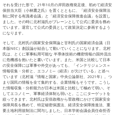
それを受けた形で、21年10月の岸田政権発足後、初めて経済安
保担当大臣（小林鷹之氏）を置くとともに、「経済安全保障法
制に関する有識者会議」と「経済安全保障推進会議」を設置し
ました。その時に北村滋氏がブレーンとして公式に委員を務め
ています。退官して公式の委員として政策決定に参画するよう
になります。
そして、北村氏の国家安全保障論と甘利氏の国家経済会議（日
本版NEC）創設論が結合して動いていくことになります。北村
氏は、とくに軍事転用可能な 半導体技術の機密情報の国外流出
に危機感を抱いたと書いています。また、米国と比較して日本
の安全保障には軍事や外交があっても、「インテリジェンス＝
情報収集・分析と、エコノミ─（経済）が欠けている」と述べ
ています（北村滋『情報と国家』中央公論新社、2021年）。つ
まり国民の情報を全て集約する、企業情報もそうです。こうし
た情報収集・分析能力が日本は米国と比較して極めて弱い。そ
してエコノミー、軍事経済体制も弱いと。ここにターゲットを
絞ってきます。北村氏は安倍政権から菅政権にかけて国家安全
保障局長を務めて、特定秘密保護法、経済安全保障推進法、重
要土地利用規制法に関与しました。日本学術会議会員任命拒否