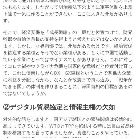
法本体で地方自治体の権限が国と対等なものとされ、地方自治
法もあります。したがって明治憲法下のように軍事体制を上意
下達で一気に作ることができない。ここに大きな矛盾がありま
す。
そこで、経済安保を「成長戦略」の一環だと位置づけて、財界
幹部や自治体首長の支持を得ようと考えたのではないかと思い
ます。しかし、財界内部では、矛盾があるわけです。経済安保
を歓迎する業種とそうでない業種がある。とくに中国で活動し
ている企業にとってはマイナスでしかありません。これに対し
てコロナ禍やウクライナ危機を国家的な危機だと位置付け直し
て、これに便乗しながらDX、GX重視ということで関係大企業
に利益を分配しながら、なんとか改憲まで持ち込み、「戦争が
できる国」の体制を作りきることに、岸田首相の目標があるの
ではないでしょうか。
②デジタル貿易協定と情報主権の欠如
対外的な話をしますと、東アジア諸国との緊張関係は必然的に
高まってきています。WTOとTPPを締結する時には自由貿易体
制を構築すると言ってきましたが、真逆なことをやっている。