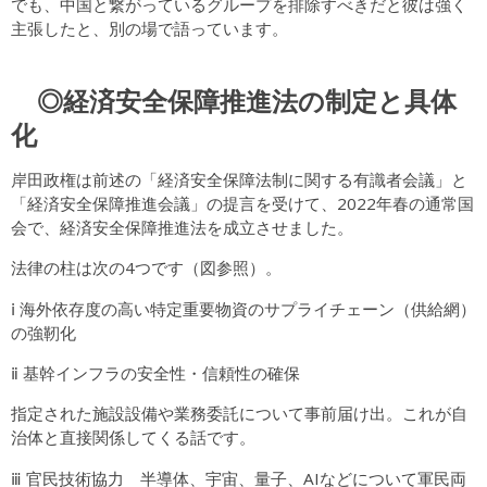
でも、中国と繋がっているグループを排除すべきだと彼は強く
主張したと、別の場で語っています。
◎経済安全保障推進法の制定と具体
化
岸田政権は前述の「経済安全保障法制に関する有識者会議」と
「経済安全保障推進会議」の提言を受けて、2022年春の通常国
会で、経済安全保障推進法を成立させました。
法律の柱は次の4つです（図参照）。
ⅰ 海外依存度の高い特定重要物資のサプライチェーン（供給網）
の強靭化
ⅱ 基幹インフラの安全性・信頼性の確保
指定された施設設備や業務委託について事前届け出。これが自
治体と直接関係してくる話です。
ⅲ 官民技術協力 半導体、宇宙、量子、AIなどについて軍民両