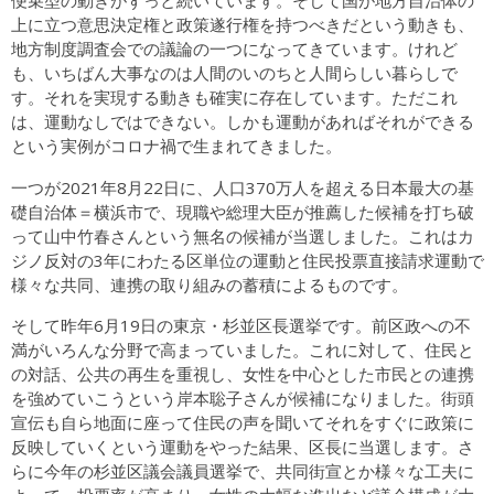
便乗型の動きがずっと続いています。そして国が地方自治体の
上に立つ意思決定権と政策遂行権を持つべきだという動きも、
地方制度調査会での議論の一つになってきています。けれど
も、いちばん大事なのは人間のいのちと人間らしい暮らしで
す。それを実現する動きも確実に存在しています。ただこれ
は、運動なしではできない。しかも運動があればそれができる
という実例がコロナ禍で生まれてきました。
一つが2021年8月22日に、人口370万人を超える日本最大の基
礎自治体＝横浜市で、現職や総理大臣が推薦した候補を打ち破
って山中竹春さんという無名の候補が当選しました。これはカ
ジノ反対の3年にわたる区単位の運動と住民投票直接請求運動で
様々な共同、連携の取り組みの蓄積によるものです。
そして昨年6月19日の東京・杉並区長選挙です。前区政への不
満がいろんな分野で高まっていました。これに対して、住民と
の対話、公共の再生を重視し、女性を中心とした市民との連携
を強めていこうという岸本聡子さんが候補になりました。街頭
宣伝も自ら地面に座って住民の声を聞いてそれをすぐに政策に
反映していくという運動をやった結果、区長に当選します。さ
らに今年の杉並区議会議員選挙で、共同街宣とか様々な工夫に