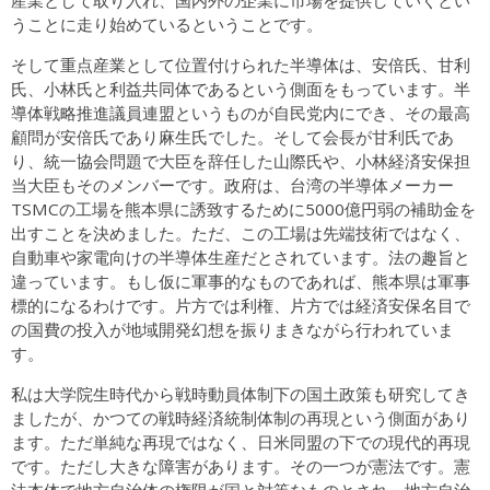
うことに走り始めているということです。
そして重点産業として位置付けられた半導体は、安倍氏、甘利
氏、小林氏と利益共同体であるという側面をもっています。半
導体戦略推進議員連盟というものが自民党内にでき、その最高
顧問が安倍氏であり麻生氏でした。そして会長が甘利氏であ
り、統一協会問題で大臣を辞任した山際氏や、小林経済安保担
当大臣もそのメンバーです。政府は、台湾の半導体メーカー
TSMCの工場を熊本県に誘致するために5000億円弱の補助金を
出すことを決めました。ただ、この工場は先端技術ではなく、
自動車や家電向けの半導体生産だとされています。法の趣旨と
違っています。もし仮に軍事的なものであれば、熊本県は軍事
標的になるわけです。片方では利権、片方では経済安保名目で
の国費の投入が地域開発幻想を振りまきながら行われていま
す。
私は大学院生時代から戦時動員体制下の国土政策も研究してき
ましたが、かつての戦時経済統制体制の再現という側面があり
ます。ただ単純な再現ではなく、日米同盟の下での現代的再現
です。ただし大きな障害があります。その一つが憲法です。憲