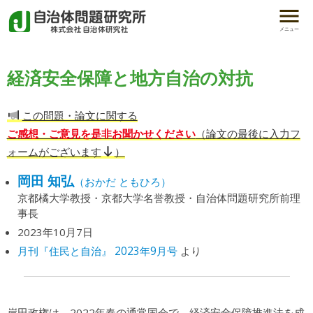
メニュー
経済安全保障と地方自治の対抗
この問題・論文に関する
ご感想・ご意見を是非お聞かせください
（論文の最後に入力フ
ォームがございます
）
岡田 知弘
（おかだ ともひろ）
京都橘大学教授・京都大学名誉教授・自治体問題研究所前理
事長
2023年10月7日
月刊『住民と自治』 2023年9月号
より
岸田政権は、2022年春の通常国会で、経済安全保障推進法を成