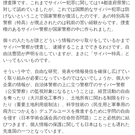
捜査隊です。これまでサイバー犯罪に関しては14都道府県警に
対して認めていましたが、これでは国際的なサイバー犯罪は防
げないということで国家警察が復活したのです。あの特別高等
警察（特高）が廃止されたのは戦前の苦い経験からです。捜査
権のあるサイバー警察が国家警察の中に作られました。
個々の人たちが誰とどういう情報のやり取りをしているかまで
サイバー警察が捜査し、逮捕することまでできるわけです。自
由法曹団が声明を出していますが、まさに「サイバー特高」と
いってもいいものです。
そういう中で、自由な研究、発表や情報発信を確保し広げてい
く取り組みが必要になっているのではないでしょうか。個人や
企業の情報が、自治体警察の上に立つ警察庁のサイバー警察
（公安警察）の監視対象になるということは、経営活動の自由
を奪ったり（大川原化工事件）、土地所有に関わる制限を行っ
たり（重要土地利用規制法）、科学技術の（民生用と軍事用の
両方につかえる）デュアルユースを推進するために学問の自由
を侵す（日本学術会議会員の任命拒否問題）ことと必然的に結
びつきます。個人情報の保護に関しても日本はもっとも遅れた
先進国の一つとなっています。