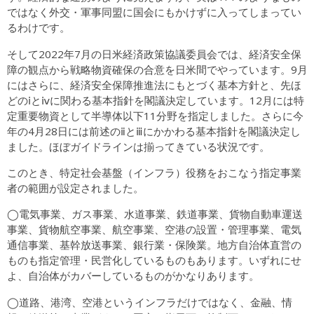
ではなく外交・軍事同盟に国会にもかけずに入ってしまってい
るわけです。
そして2022年7月の日米経済政策協議委員会では、経済安全保
障の観点から戦略物資確保の合意を日米間でやっています。9月
にはさらに、経済安全保障推進法にもとづく基本方針と、先ほ
どのⅰとⅳに関わる基本指針を閣議決定しています。12月には特
定重要物資として半導体以下11分野を指定しました。さらに今
年の4月28日には前述のⅱとⅲにかかわる基本指針を閣議決定し
ました。ほぼガイドラインは揃ってきている状況です。
このとき、特定社会基盤（インフラ）役務をおこなう指定事業
者の範囲が設定されました。
◯電気事業、ガス事業、水道事業、鉄道事業、貨物自動車運送
事業、貨物航空事業、航空事業、空港の設置・管理事業、電気
通信事業、基幹放送事業、銀行業・保険業。地方自治体直営の
ものも指定管理・民営化しているものもあります。いずれにせ
よ、自治体がカバーしているものがかなりあります。
◯道路、港湾、空港というインフラだけではなく、金融、情