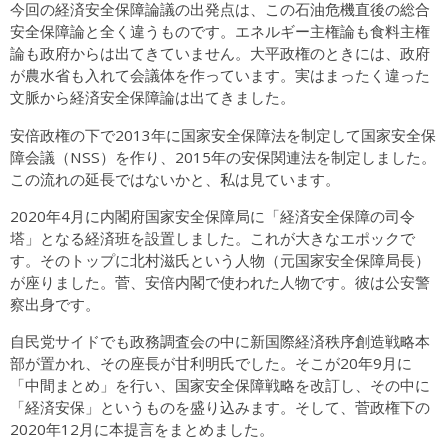
今回の経済安全保障論議の出発点は、この石油危機直後の総合
安全保障論と全く違うものです。エネルギー主権論も食料主権
論も政府からは出てきていません。大平政権のときには、政府
が農水省も入れて会議体を作っています。実はまったく違った
文脈から経済安全保障論は出てきました。
安倍政権の下で2013年に国家安全保障法を制定して国家安全保
障会議（NSS）を作り、2015年の安保関連法を制定しました。
この流れの延長ではないかと、私は見ています。
2020年4月に内閣府国家安全保障局に「経済安全保障の司令
塔」となる経済班を設置しました。これが大きなエポックで
す。そのトップに北村滋氏という人物（元国家安全保障局長）
が座りました。菅、安倍内閣で使われた人物です。彼は公安警
察出身です。
自民党サイドでも政務調査会の中に新国際経済秩序創造戦略本
部が置かれ、その座長が甘利明氏でした。そこが20年9月に
「中間まとめ」を行い、国家安全保障戦略を改訂し、その中に
「経済安保」というものを盛り込みます。そして、菅政権下の
2020年12月に本提言をまとめました。