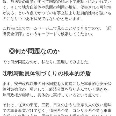
報、放送等の事業がすべて国家の指示下で統制下におかれてい
く。そして地方自治体や民間の利用が規制、侵害される可能性
がある、という点でかつての有事立法より動員的性格が強いも
のになりつつある状況ではないかと思います。
これらは全てホームページ上で見ることができますので、「経
済安全保障」というキーワードで検索してください。
◎何が問題なのか
では何が問題なのか、私なりに整理してみました。
①戦時動員体制づくりの根本的矛盾
まず、安倍政権以来の日米同盟を大前提にした軍事的な安全保
障対策強化の一環として、経済分野を取り込んでいく動きを、
岸田政権が継承し、具体的に実行しているという点です。
それは、従来の東芝、三菱、日立のような重厚長大の狭い意味
での軍事産業だけでなく、情報系企業、コンサル系企業も軍事
産業として取り入れ、国内外の企業に市場を提供していくとい