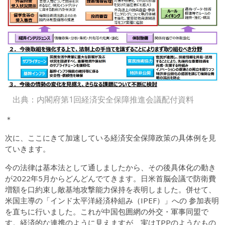
出典：内閣府第1回経済安全保障推進会議配付資料
＊
次に、ここにきて加速している経済安全保障政策の具体例を見
ていきます。
今の法律は基本法として通しましたから、その後具体化の動き
が2022年5月からどんどんでてきます。日米首脳会議で防衛費
増額を口約束し敵基地攻撃能力保持を表明しました。併せて、
米国主導の「インド太平洋経済枠組み（IPEF）」への 参加表明
を直ちに行いました。これが中国包囲網の外交・軍事同盟で
す。経済的な連携のように見えますが、実はTPPのようなもの