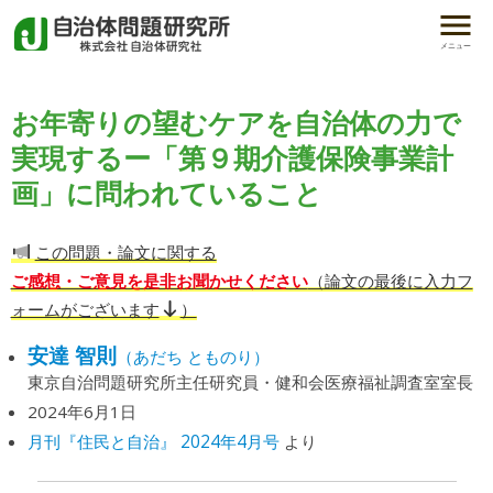
メニュー
お年寄りの望むケアを自治体の力で
実現するー「第９期介護保険事業計
画」に問われていること
この問題・論文に関する
ご感想・ご意見を是非お聞かせください
（論文の最後に入力フ
ォームがございます
）
安達 智則
（あだち とものり）
東京自治問題研究所主任研究員・健和会医療福祉調査室室長
2024年6月1日
月刊『住民と自治』 2024年4月号
より