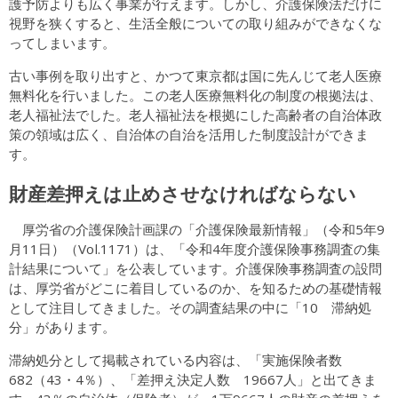
護予防よりも広く事業が行えます。しかし、介護保険法だけに
視野を狭くすると、生活全般についての取り組みができなくな
ってしまいます。
古い事例を取り出すと、かつて東京都は国に先んじて老人医療
無料化を行いました。この老人医療無料化の制度の根拠法は、
老人福祉法でした。老人福祉法を根拠にした高齢者の自治体政
策の領域は広く、自治体の自治を活用した制度設計ができま
す。
財産差押えは止めさせなければならない
厚労省の介護保険計画課の「介護保険最新情報」（令和5年9
月11日）（Vol.1171）は、「令和4年度介護保険事務調査の集
計結果について」を公表しています。介護保険事務調査の設問
は、厚労省がどこに着目しているのか、を知るための基礎情報
として注目してきました。その調査結果の中に「10 滞納処
分」があります。
滞納処分として掲載されている内容は、「実施保険者数
682（43・4％）、「差押え決定人数 19667人」と出てきま