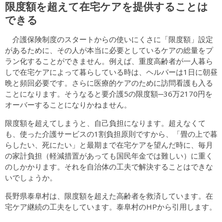
限度額を超えて在宅ケアを提供することは
できる
介護保険制度のスタートからの使いにくさに「限度額」設定
があるために、その人が本当に必要としているケアの総量をプ
ラン化することができません。例えば、重度高齢者が一人暮ら
しで在宅ケアによって暮らしている時は、ヘルパーは1日に朝昼
晩と頻回必要です。さらに医療的ケアのために訪問看護も入る
ことになります。そうなると要介護5の限度額─36万2170円を
オーバーすることになりかねません。
限度額を超えてしまうと、自己負担になります。超えなくて
も、使った介護サービスの1割負担原則ですから、「畳の上で暮
らしたい、死にたい」と最期まで在宅ケアを望んだ時に、毎月
の家計負担（軽減措置があっても国民年金では難しい）に重く
のしかかります。それを自治体の工夫で解決することはできな
いでしょうか。
長野県泰阜村は、限度額を超えた高齢者を救済しています。在
宅ケア継続の工夫をしています。泰阜村のHPから引用します。