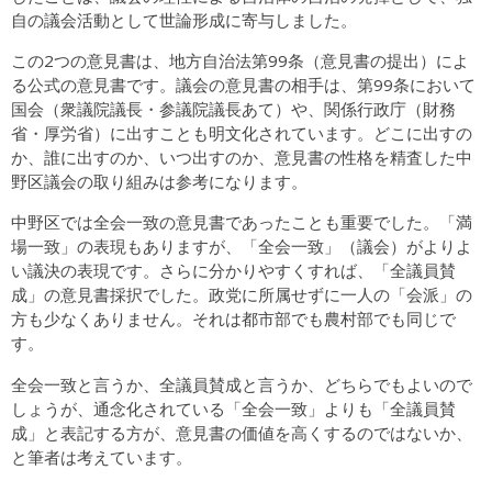
自の議会活動として世論形成に寄与しました。
この2つの意見書は、地方自治法第99条（意見書の提出）によ
る公式の意見書です。議会の意見書の相手は、第99条において
国会（衆議院議長・参議院議長あて）や、関係行政庁（財務
省・厚労省）に出すことも明文化されています。どこに出すの
か、誰に出すのか、いつ出すのか、意見書の性格を精査した中
野区議会の取り組みは参考になります。
中野区では全会一致の意見書であったことも重要でした。「満
場一致」の表現もありますが、「全会一致」（議会）がよりよ
い議決の表現です。さらに分かりやすくすれば、「全議員賛
成」の意見書採択でした。政党に所属せずに一人の「会派」の
方も少なくありません。それは都市部でも農村部でも同じで
す。
全会一致と言うか、全議員賛成と言うか、どちらでもよいので
しょうが、通念化されている「全会一致」よりも「全議員賛
成」と表記する方が、意見書の価値を高くするのではないか、
と筆者は考えています。