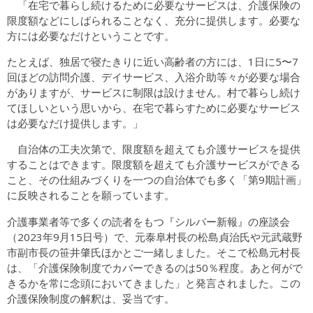
「在宅で暮らし続けるために必要なサービスは、介護保険の
限度額などにしばられることなく、充分に提供します。必要な
方には必要なだけということです。
たとえば、独居で寝たきりに近い高齢者の方には、1日に5〜7
回ほどの訪問介護、デイサービス、入浴介助等々が必要な場合
がありますが、サービスに制限は設けません。村で暮らし続け
てほしいという思いから、在宅で暮らすために必要なサービス
は必要なだけ提供します。」
自治体の工夫次第で、限度額を超えても介護サービスを提供
することはできます。限度額を超えても介護サービスができる
こと、その仕組みづくりを一つの自治体でも多く「第9期計画」
に反映されることを願っています。
介護事業者等で多くの読者をもつ『シルバー新報』の座談会
（2023年9月15日号）で、元泰阜村長の松島貞治氏や元武蔵野
市副市長の笹井肇氏ほかとご一緒しました。そこで松島元村長
は、「介護保険制度でカバーできるのは50％程度。あと何がで
きるかを常に念頭においてきました」と発言されました。この
介護保険制度の解釈は、妥当です。