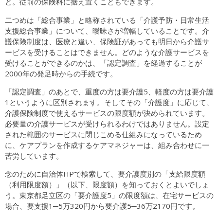
と。従前の保険料に据え置くこともできます。
二つめは「総合事業」と略称されている「介護予防・日常生活
支援総合事業」について、曖昧さが増幅していることです。介
護保険制度は、医療と違い、保険証があっても明日から介護サ
ービスを受けることはできません。どのような介護サービスを
受けることができるのかは、「認定調査」を経過することが
2000年の発足時からの手続です。
「認定調査」のあとで、重度の方は要介護5、軽度の方は要介護
1というように区別されます。そしてその「介護度」に応じて、
介護保険制度で使えるサービスの限度額が決められています。
必要量の介護サービスが受けられるわけではありません。設定
された範囲のサービスに閉じこめる仕組みになっているため
に、ケアプランを作成するケアマネジャーは、組み合わせに一
苦労しています。
念のために自治体HPで検索して、要介護度別の「支給限度額
（利用限度額）」（以下、限度額）を知っておくとよいでしょ
う。東京都足立区の「要介護度5」の限度額は、在宅サービスの
場合、要支援1─5万320円から要介護5─36万2170円です。