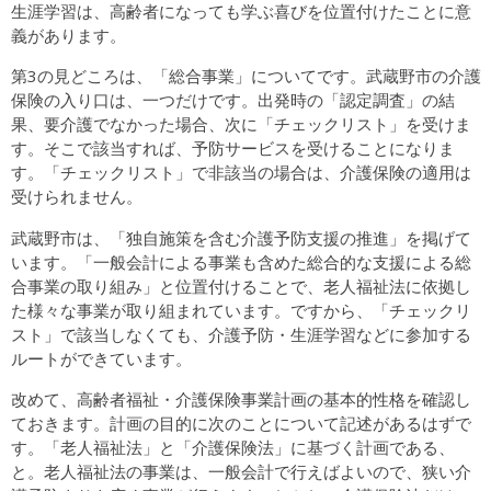
生涯学習は、高齢者になっても学ぶ喜びを位置付けたことに意
義があります。
第3の見どころは、「総合事業」についてです。武蔵野市の介護
保険の入り口は、一つだけです。出発時の「認定調査」の結
果、要介護でなかった場合、次に「チェックリスト」を受けま
す。そこで該当すれば、予防サービスを受けることになりま
す。「チェックリスト」で非該当の場合は、介護保険の適用は
受けられません。
武蔵野市は、「独自施策を含む介護予防支援の推進」を掲げて
います。「一般会計による事業も含めた総合的な支援による総
合事業の取り組み」と位置付けることで、老人福祉法に依拠し
た様々な事業が取り組まれています。ですから、「チェックリ
スト」で該当しなくても、介護予防・生涯学習などに参加する
ルートができています。
改めて、高齢者福祉・介護保険事業計画の基本的性格を確認し
ておきます。計画の目的に次のことについて記述があるはずで
す。「老人福祉法」と「介護保険法」に基づく計画である、
と。老人福祉法の事業は、一般会計で行えばよいので、狭い介