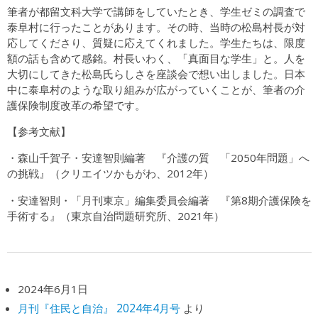
筆者が都留文科大学で講師をしていたとき、学生ゼミの調査で
泰阜村に行ったことがあります。その時、当時の松島村長が対
応してくださり、質疑に応えてくれました。学生たちは、限度
額の話も含めて感銘。村長いわく、「真面目な学生」と。人を
大切にしてきた松島氏らしさを座談会で想い出しました。日本
中に泰阜村のような取り組みが広がっていくことが、筆者の介
護保険制度改革の希望です。
【参考文献】
・森山千賀子・安達智則編著 『介護の質 「2050年問題」へ
の挑戦』（クリエイツかもがわ、2012年）
・安達智則・「月刊東京」編集委員会編著 『第8期介護保険を
手術する』（東京自治問題研究所、2021年）
2024年6月1日
月刊『住民と自治』 2024年4月号
より