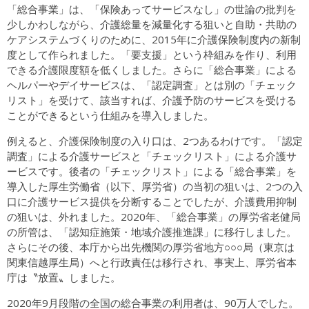
「総合事業」は、「保険あってサービスなし」の世論の批判を
少しかわしながら、介護総量を減量化する狙いと自助・共助の
ケアシステムづくりのために、2015年に介護保険制度内の新制
度として作られました。「要支援」という枠組みを作り、利用
できる介護限度額を低くしました。さらに「総合事業」による
ヘルパーやデイサービスは、「認定調査」とは別の「チェック
リスト」を受けて、該当すれば、介護予防のサービスを受ける
ことができるという仕組みを導入しました。
例えると、介護保険制度の入り口は、2つあるわけです。「認定
調査」による介護サービスと「チェックリスト」による介護サ
ービスです。後者の「チェックリスト」による「総合事業」を
導入した厚生労働省（以下、厚労省）の当初の狙いは、2つの入
口に介護サービス提供を分断することでしたが、介護費用抑制
の狙いは、外れました。2020年、「総合事業」の厚労省老健局
の所管は、「認知症施策・地域介護推進課」に移行しました。
さらにその後、本庁から出先機関の厚労省地方○○○局（東京は
関東信越厚生局）へと行政責任は移行され、事実上、厚労省本
庁は〝放置〟しました。
2020年9月段階の全国の総合事業の利用者は、90万人でした。