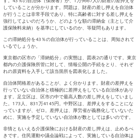
す。43％の自治体（保険者）が、1万9667人の財産の差押えを
していることが分かります。問題は、財産の差し押えを自治体
が行うことは非常手段であり、特に高齢者に対する差し押えを
強行してよいのだろうか、どのような額の滞納金（主として介
護保険料未納）を基準にしているのか、等疑問もあります。
この滞納処分を43％の自治体が行っていることは、周知されて
いるでしょうか。
東京都の区市の「滞納処分」の実態は、図表2の通りです。東京
都内の介護保険所管に対して、情報公開の手続をとり、それぞ
れの原資料を入手して該当箇所を図表化しました。
自治体間格差があることが、よく分かります。財産の差押えを
行っていない自治体と積極的に差押えをしている自治体があり
ます。足立区は、区市の中で最高人数の差し押えをしていまし
た。173人、831万4145円。中野区は、差押えをすることにな
っていますが、ゼロ。差押えは、厚労省が義務化していないた
めに、実施を予定していない自治体が数としては多いのです。
非情ともいえる介護保険における財産の差し押えは、止めるべ
きです。住民運動や議会論戦によって、実施している自治体は