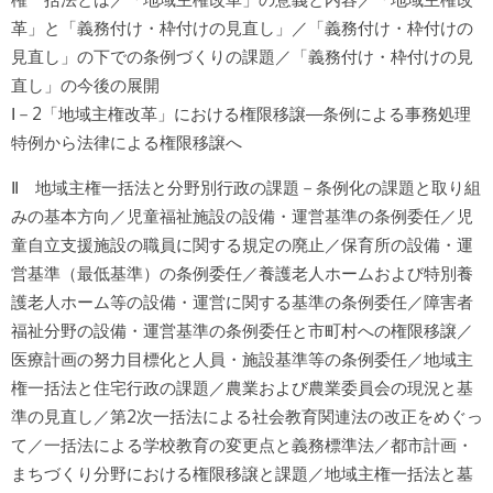
革」と「義務付け・枠付けの見直し」／「義務付け・枠付けの
見直し」の下での条例づくりの課題／「義務付け・枠付けの見
直し」の今後の展開
Ⅰ－2「地域主権改革」における権限移譲―条例による事務処理
特例から法律による権限移譲へ
Ⅱ 地域主権一括法と分野別行政の課題－条例化の課題と取り組
みの基本方向／児童福祉施設の設備・運営基準の条例委任／児
童自立支援施設の職員に関する規定の廃止／保育所の設備・運
営基準（最低基準）の条例委任／養護老人ホームおよび特別養
護老人ホーム等の設備・運営に関する基準の条例委任／障害者
福祉分野の設備・運営基準の条例委任と市町村への権限移譲／
医療計画の努力目標化と人員・施設基準等の条例委任／地域主
権一括法と住宅行政の課題／農業および農業委員会の現況と基
準の見直し／第2次一括法による社会教育関連法の改正をめぐっ
て／一括法による学校教育の変更点と義務標準法／都市計画・
まちづくり分野における権限移譲と課題／地域主権一括法と墓