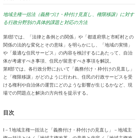
地域主権一括法（義務づけ・枠付け見直し、権限移譲）に対す
る行政分野別の具体的課題と対応の方法
第Ⅰ部では、「法律と条例との関係」や「都道府県と市町村との
関係の法的な変化とその意味」を明らかにし、「地域の実情」
や「最適な住民サービス」の内容を検討するにあたって、自治
体が考慮すべき事項、住民が留意すべき事項を解説。
第Ⅱ部では。各行政分野において「義務付け・枠付けの見直し」
と「権限移譲」がどのように行われ、住民の行政サービスを受
ける権利や自治体の運営にどのような影響が生じるかなど、現
場での問題点と解決の方向性を提示する。
目次
Ⅰ－1地域主権一括法と「義務付け・枠付けの見直し」－地域主
権一括法とは／「地域主権改革」の意義と内容／「地域主権改