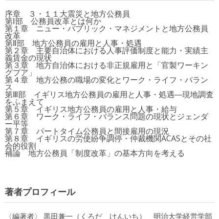
序章 ３・１１大震災と地方公務員
第Ⅰ部 公務員改革とは何か
第１章 ニュー・パブリック・マネジメントと地方公務員
改革
第Ⅱ部 地方公務員の雇用と人事・処遇
第２章 主要自治体における人事評価制度と能力・実績主
義賃金の現状
第３章 地方自治体における非正規雇用と「官製ワーキン
グプア」
第４章 地方公務の職場の変化とワーク・ライフ・バラン
ス
第Ⅲ部 イギリス地方公務員の雇用と人事・処遇―現地調査
をふまえて
第５章 イギリス地方公務員の雇用と人事・給与
第６章 ワーク・ライフ・バランス問題の現状とジェンダ
ー平等
第７章 パートタイム公務員と間接雇用の現況
第８章 イギリスの労使紛争調停・仲裁機関ACASとその社
会的役割
補論 地方公務員「制度改革」の基本方向を考える
著者プロフィール
〈編著者〉 黒田兼一（くろだ けんいち） 明治大学経営学部