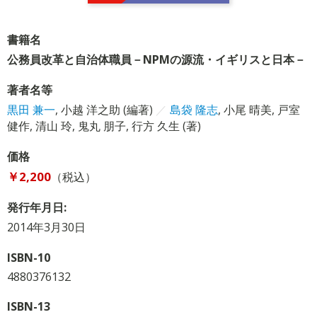
書籍名
公務員改革と自治体職員－NPMの源流・イギリスと日本－
著者名等
黒田 兼一
,
小越 洋之助
(編著)
／
島袋 隆志
,
小尾 晴美
,
戸室
健作
,
清山 玲
,
鬼丸 朋子
,
行方 久生
(著)
価格
￥2,200
（税込）
発行年月日:
2014年3月30日
ISBN-10
4880376132
ISBN-13