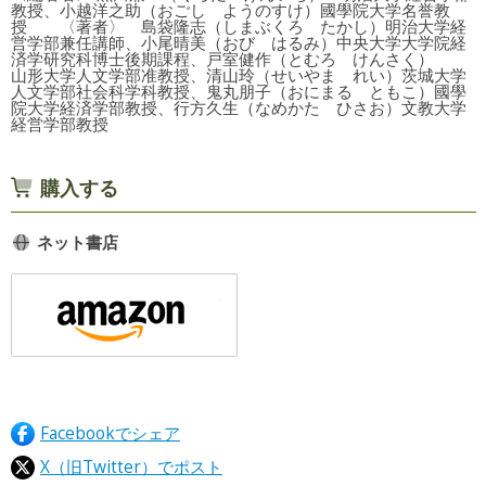
教授、小越洋之助（おごし ようのすけ）國學院大学名誉教
授 〈著者〉 島袋隆志（しまぶくろ たかし）明治大学経
営学部兼任講師、小尾晴美（おび はるみ）中央大学大学院経
済学研究科博士後期課程、戸室健作（とむろ けんさく）
山形大学人文学部准教授、清山玲（せいやま れい）茨城大学
人文学部社会科学科教授、鬼丸朋子（おにまる ともこ）國學
院大学経済学部教授、行方久生（なめかた ひさお）文教大学
経営学部教授
購入する
ネット書店
Facebookでシェア
X（旧Twitter）でポスト