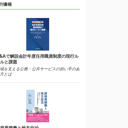
刊書籍
&Aで解説会計年度任用職員制度の現行ル
ルと課題
域を支える公務・公共サービスの担い手のあ
方とは
発再稼働と地方自治