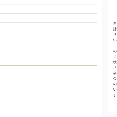
自
計
サ
い
し
の
え
状
さ
会
会
の
い
す