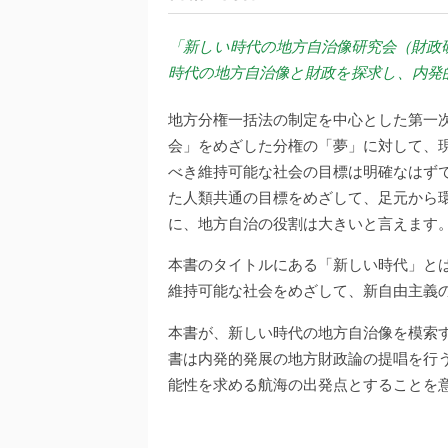
「新しい時代の地方自治像研究会（財政
時代の地方自治像と財政を探求し、内発
地方分権一括法の制定を中心とした第一
会」をめざした分権の「夢」に対して、
べき維持可能な社会の目標は明確なはず
た人類共通の目標をめざして、足元から
に、地方自治の役割は大きいと言えます
本書のタイトルにある「新しい時代」と
維持可能な社会をめざして、新自由主義
本書が、新しい時代の地方自治像を模索
書は内発的発展の地方財政論の提唱を行
能性を求める航海の出発点とすることを