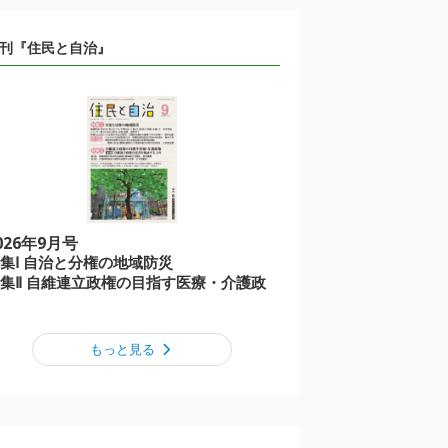
刊『住民と自治』
026年9月号
集Ⅰ 自治と分権の地域防災
集Ⅱ 自維連立政権の目指す医療・介護政
もっと見る