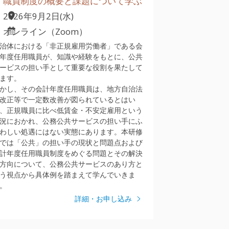
職員制度の概要と課題について学ぶ
2026年9月2日(水)
オンライン（Zoom）
治体における「非正規雇用労働者」である会
年度任用職員が、知識や経験をもとに、公共
ービスの担い手として重要な役割を果たして
ます。
かし、その会計年度任用職員は、地方自治法
改正等で一定数改善が図られているとはい
、正規職員に比べ低賃金・不安定雇用という
況におかれ、公務公共サービスの担い手にふ
わしい処遇にはない実態にあります。本研修
では「公共」の担い手の現状と問題点および
計年度任用職員制度をめぐる問題とその解決
方向について、公務公共サービスのあり方と
う視点から具体例を踏まえて学んでいきま
。
詳細・お申し込み