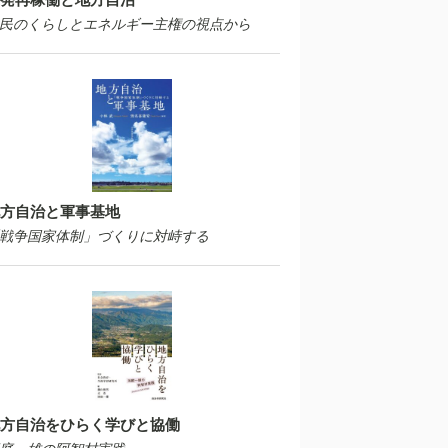
民のくらしとエネルギー主権の視点から
方自治と軍事基地
戦争国家体制」づくりに対峙する
方自治をひらく学びと協働