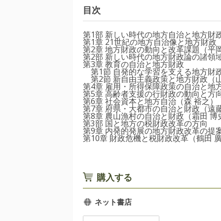
目次
第1部 新しい時代の地方自治と地方財
第1章 21世紀の地方自治像と地方財政
第2章 地方財政の動向と改革課題（平岡
第2部 新しい時代の地方財政論の諸領
第3章 教育の自治と地方財政
第1節 自発的な学習を支える地方財政
第2節 新自由主義政策と地方財政（山
第4章 雇用・所得保障政策の自治と地
第5章 高齢者支援の行財政の動向と方
第6章 社会資本と地方自治（森 裕之）
第7章 府県・大都市の自治と財政（遠藤
第8章 農山漁村の自治と財政（霜田 博
第3部 国と地方の税財政改革の方向
第9章 内発的発展の地方財政改革の提
第10章 財政危機と税財政改革（鶴田 
購入する
ネット書店