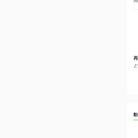
岡
再
ど
動