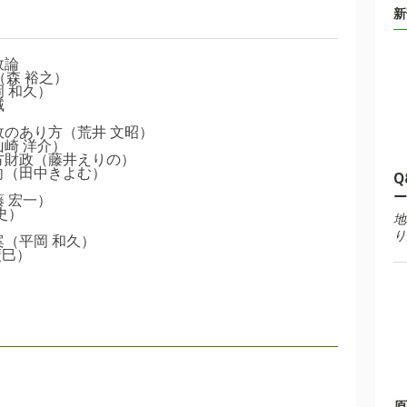
新
政論
（森 裕之）
 和久）
域
のあり方（荒井 文昭）
崎 洋介）
方財政（藤井えりの）
向（田中きよむ）
Q
ー
 宏一）
史）
地
り
案（平岡 和久）
廣巳）
原