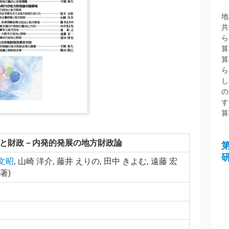
地
共
ら
算
算
ら
し
の
す
算
と財政－内発的発展の地方財政論
文昭
,
山崎 洋介
,
藤井 えりの
,
田中 きよむ
,
遠藤 宏
(著)