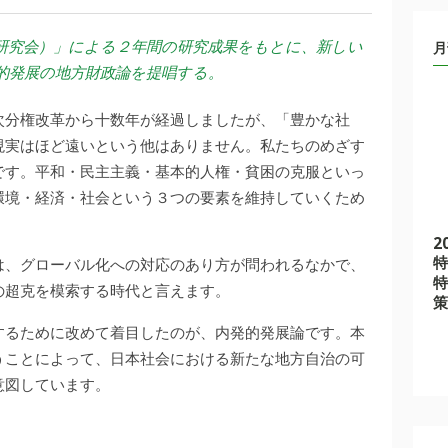
研究会）」による２年間の研究成果をもとに、新しい
月
的発展の地方財政論を提唱する。
次分権改革から十数年が経過しましたが、「豊かな社
現実はほど遠いという他はありません。私たちのめざす
です。平和・民主主義・基本的人権・貧困の克服といっ
環境・経済・社会という３つの要素を維持していくため
。
2
特
は、グローバル化への対応のあり方が問われるなかで、
特
の超克を模索する時代と言えます。
策
するために改めて着目したのが、内発的発展論です。本
うことによって、日本社会における新たな地方自治の可
意図しています。