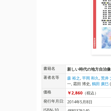
書籍名
新しい時代の地方自治像
著者名等
森 裕之
,
平岡 和久
,
荒井 
一
,
霜田 博史
,
鶴田 廣巳
価格
￥2,860
（税込）
発行年月日:
2014年5月8日
ISBN-10
4880376140