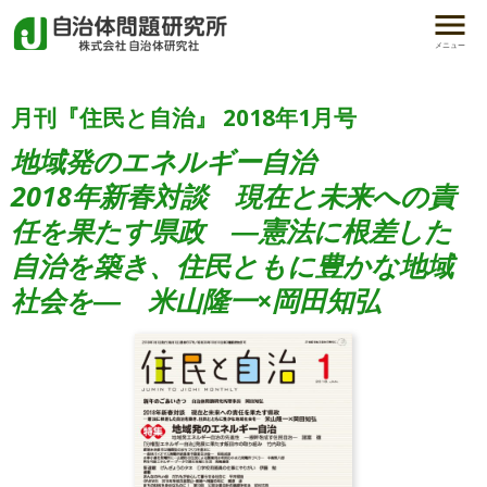
メニュー
月刊『住民と自治』 2018年1月号
地域発のエネルギー自治
2018年新春対談 現在と未来への責
任を果たす県政 ―憲法に根差した
自治を築き、住民ともに豊かな地域
社会を― 米山隆一×岡田知弘