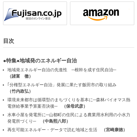
目次
●特集●地域発のエネルギー自治
地域発エネルギー自治の先進性 ─根幹を成す住民自治─
諸富 徹
｢分権型エネルギー自治」発展に果たす飯田市の取り組み
竹内政弘
環境未来都市は循環型のまちづくりを基本に─森林バイオマス熱
電併給事業予算案否決後─
保母武彦
水車小屋を発電所に─山都町の住民による農業用水利用の小水力
発電所づくり─
中島熙八郎
再生可能エネルギー・データで読む地域と生活
宮崎康徳