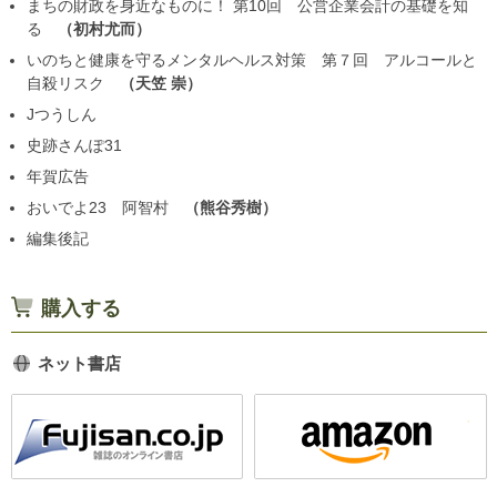
まちの財政を身近なものに！ 第10回 公営企業会計の基礎を知
る
初村尤而
いのちと健康を守るメンタルヘルス対策 第７回 アルコールと
自殺リスク
天笠 崇
Jつうしん
史跡さんぽ31
年賀広告
おいでよ23 阿智村
熊谷秀樹
編集後記
購入する
ネット書店