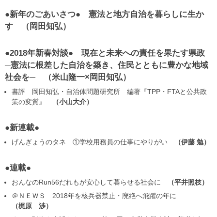
●新年のごあいさつ● 憲法と地方自治を暮らしに生か
す
岡田知弘
●2018年新春対談● 現在と未来への責任を果たす県政
─憲法に根差した自治を築き、住民とともに豊かな地域
社会を─
米山隆一×岡田知弘
書評 岡田知弘・自治体問題研究所 編著『TPP・FTAと公共政
策の変質』
小山大介
●新連載●
げんぎょうのタネ ①学校用務員の仕事にやりがい
伊藤 勉
●連載●
おんなのRun56だれもが安心して暮らせる社会に
平井照枝
＠ＮＥＷＳ 2018年を核兵器禁止・廃絶へ飛躍の年に
梶原 渉