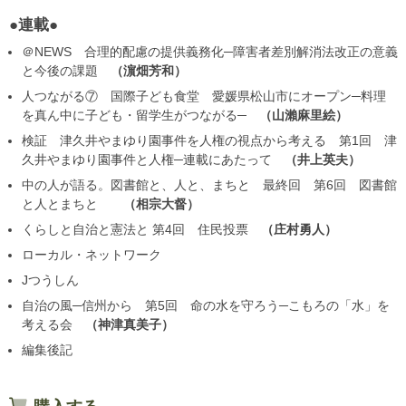
●連載●
＠NEWS 合理的配慮の提供義務化─障害者差別解消法改正の意義
と今後の課題
濵畑芳和
人つながる⑦ 国際子ども食堂 愛媛県松山市にオープン─料理
を真ん中に子ども・留学生がつながる─
山瀨麻里絵
検証 津久井やまゆり園事件を人権の視点から考える 第1回 津
久井やまゆり園事件と人権─連載にあたって
井上英夫
中の人が語る。図書館と、人と、まちと 最終回 第6回 図書館
と人とまちと
相宗大督
くらしと自治と憲法と 第4回 住民投票
庄村勇人
ローカル・ネットワーク
Jつうしん
自治の風─信州から 第5回 命の水を守ろう─こもろの「水」を
考える会
神津真美子
編集後記
購入する