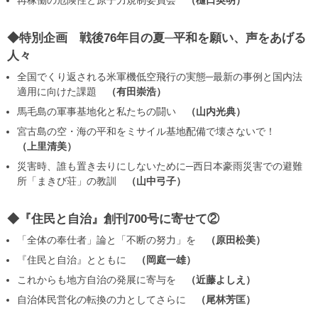
◆特別企画 戦後76年目の夏─平和を願い、声をあげる
人々
全国でくり返される米軍機低空飛行の実態─最新の事例と国内法
適用に向けた課題
有田崇浩
馬毛島の軍事基地化と私たちの闘い
山内光典
宮古島の空・海の平和をミサイル基地配備で壊さないで！
上里清美
災害時、誰も置き去りにしないために─西日本豪雨災害での避難
所「まきび荘」の教訓
山中弓子
◆『住民と自治』創刊700号に寄せて②
「全体の奉仕者」論と「不断の努力」を
原田松美
『住民と自治』とともに
岡庭一雄
これからも地方自治の発展に寄与を
近藤よしえ
自治体民営化の転換の力としてさらに
尾林芳匡