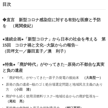
目次
◆直言 新型コロナ感染症に対する有効な医療と予防
を
尾関俊紀
●連続企画●「新型コロナ」から日本の社会を考える 第
15回 コロナ禍と文化─大阪からの報告─
田坪文一／藤田直子／澳 利子
●特集●「廃炉時代」がやってきた─原発の不都合な真実
と負の遺産
「廃炉時代」がやってきた─原子力発電の後始末
大島堅一
原発の負の遺産─核のゴミ処分場選定問題と地域民主主義のあり
方
小田 清
廃炉中も続く使用済燃料リスク─地域社会からの廃炉監視を─
尾松 亮
再稼働の危険性と原子力規制委員会
樋口英明