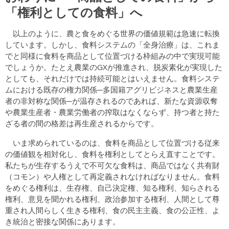
「権利としての食料」へ
以上のように、農と食をめぐる世界の価値規範は急速に転換
しています。しかし、食料システムの「全身治療」は、これま
でと同様に食料を商品として位置づける枠組みの中で実現可能
でしょうか。たとえ農業のGXが推進され、脱炭素化が実現した
としても、それだけでは持続可能とはいえません。食料システ
ムにおける既存の権力関係─多国籍アグリビジネスと農業生産
者の非対称な関係─が温存されるのであれば、新たな資源収奪
や農業生産者・農業労働者の搾取はなくならず、持つ者と持た
ざる者の間の格差は再生産されるからです。
いま求められているのは、食料を商品として位置づける従来
の価値観を相対化し、食料を権利としてとらえ直すことです。
私たちが生存するうえで不可欠な食料は、商品ではなく共有財
（コモン）や人権として再定義されなければなりません。食料
をめぐる権利は、生存権、自己決定権、知る権利、知らされる
権利、意見を聞かれる権利、政治参加する権利、人間として尊
重され人間らしく生きる権利、食の民主主義、食の公正性、よ
き統治と密接な関係にあります。