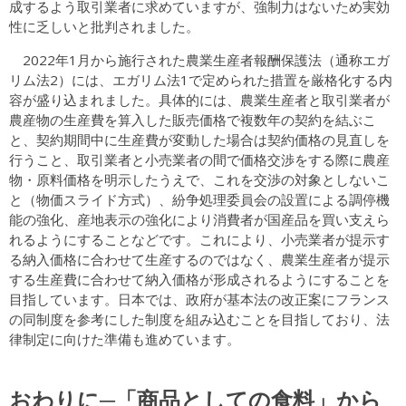
成するよう取引業者に求めていますが、強制力はないため実効
性に乏しいと批判されました。
2022年1月から施行された農業生産者報酬保護法（通称エガ
リム法2）には、エガリム法1で定められた措置を厳格化する内
容が盛り込まれました。具体的には、農業生産者と取引業者が
農産物の生産費を算入した販売価格で複数年の契約を結ぶこ
と、契約期間中に生産費が変動した場合は契約価格の見直しを
行うこと、取引業者と小売業者の間で価格交渉をする際に農産
物・原料価格を明示したうえで、これを交渉の対象としないこ
と（物価スライド方式）、紛争処理委員会の設置による調停機
能の強化、産地表示の強化により消費者が国産品を買い支えら
れるようにすることなどです。これにより、小売業者が提示す
る納入価格に合わせて生産するのではなく、農業生産者が提示
する生産費に合わせて納入価格が形成されるようにすることを
目指しています。日本では、政府が基本法の改正案にフランス
の同制度を参考にした制度を組み込むことを目指しており、法
律制定に向けた準備も進めています。
おわりに─「商品としての食料」から