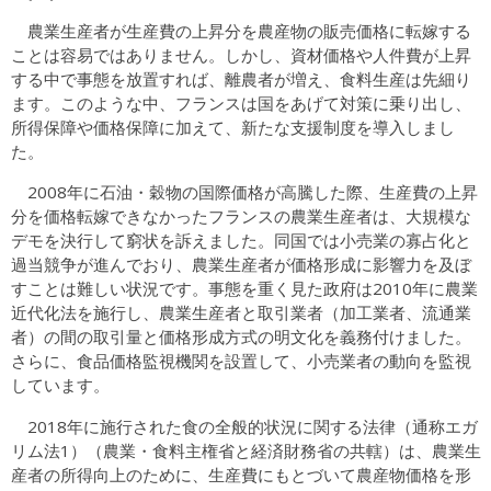
農業生産者が生産費の上昇分を農産物の販売価格に転嫁する
ことは容易ではありません。しかし、資材価格や人件費が上昇
する中で事態を放置すれば、離農者が増え、食料生産は先細り
ます。このような中、フランスは国をあげて対策に乗り出し、
所得保障や価格保障に加えて、新たな支援制度を導入しまし
た。
2008年に石油・穀物の国際価格が高騰した際、生産費の上昇
分を価格転嫁できなかったフランスの農業生産者は、大規模な
デモを決行して窮状を訴えました。同国では小売業の寡占化と
過当競争が進んでおり、農業生産者が価格形成に影響力を及ぼ
すことは難しい状況です。事態を重く見た政府は2010年に農業
近代化法を施行し、農業生産者と取引業者（加工業者、流通業
者）の間の取引量と価格形成方式の明文化を義務付けました。
さらに、食品価格監視機関を設置して、小売業者の動向を監視
しています。
2018年に施行された食の全般的状況に関する法律（通称エガ
リム法1）（農業・食料主権省と経済財務省の共轄）は、農業生
産者の所得向上のために、生産費にもとづいて農産物価格を形