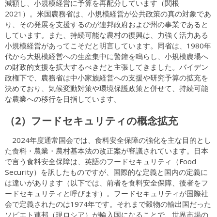
減額し、小規模経営に予算を再配分しています（関根
2021）。米国農務省は、小規模経営が公共政策の真の対象であ
り、その発展を支援するのが連邦政府および州の事業であると
しています。また、持続可能な農村の復興は、力強く活力ある
小規模経営があってこそだと明言しています。同省は、1980年
代から大規模経営への生産集中に警鐘を鳴らし、小規模農場へ
の財政的支援を拡大するべきだと主張してきました。バイデン
政権下で、農務省は中小家族経営への支援や研究予算の拡充を
決めており、気候変動対策や環境保護政策と併せて、持続可能
な農業への移行を目指しています。
（2）フードセキュリティの概念拡充
2024年度通常国会では、食料安全保障の強化を主な目的とし
た食料・農業・農村基本法の改正案が審議されています。日本
で言う食料安全保障は、英語のフードセキュリティ（Food
Security）を訳したものですが、国際的な定義と国内の定義に
は違いがあります（以下では、前者を食料安全保障、後者をフ
ードセキュリティと呼びます）。フードセキュリティが国際社
会で定義されたのは1974年です。それまで穀物の輸出国だった
ソビエト連邦（現ロシア）が輸入国になることで、世界市場の