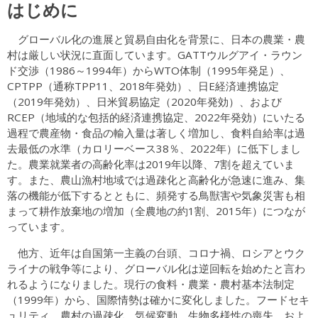
はじめに
グローバル化の進展と貿易自由化を背景に、日本の農業・農
村は厳しい状況に直面しています。GATTウルグアイ・ラウン
ド交渉（1986～1994年）からWTO体制（1995年発足）、
CPTPP（通称TPP11、2018年発効）、日E経済連携協定
（2019年発効）、日米貿易協定（2020年発効）、および
RCEP（地域的な包括的経済連携協定、2022年発効）にいたる
過程で農産物・食品の輸入量は著しく増加し、食料自給率は過
去最低の水準（カロリーベース38％、2022年）に低下しまし
た。農業就業者の高齢化率は2019年以降、7割を超えていま
す。また、農山漁村地域では過疎化と高齢化が急速に進み、集
落の機能が低下するとともに、頻発する鳥獣害や気象災害も相
まって耕作放棄地の増加（全農地の約1割、2015年）につなが
っています。
他方、近年は自国第一主義の台頭、コロナ禍、ロシアとウク
ライナの戦争等により、グローバル化は逆回転を始めたと言わ
れるようになりました。現行の食料・農業・農村基本法制定
（1999年）から、国際情勢は確かに変化しました。フードセキ
ュリティ、農村の過疎化、気候変動、生物多様性の喪失、およ