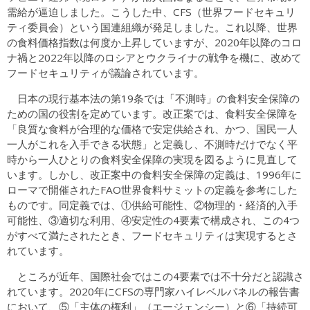
需給が逼迫しました。こうした中、CFS（世界フードセキュリ
ティ委員会）という国連組織が発足しました。これ以降、世界
の食料価格指数は何度か上昇していますが、2020年以降のコロ
ナ禍と2022年以降のロシアとウクライナの戦争を機に、改めて
フードセキュリティが議論されています。
日本の現行基本法の第19条では「不測時」の食料安全保障の
ための国の役割を定めています。改正案では、食料安全保障を
「良質な食料が合理的な価格で安定供給され、かつ、国民一人
一人がこれを入手できる状態」と定義し、不測時だけでなく平
時から一人ひとりの食料安全保障の実現を図るように見直して
います。しかし、改正案中の食料安全保障の定義は、1996年に
ローマで開催されたFAO世界食料サミットの定義を参考にした
ものです。同定義では、①供給可能性、②物理的・経済的入手
可能性、③適切な利用、④安定性の4要素で構成され、この4つ
がすべて満たされたとき、フードセキュリティは実現するとさ
れています。
ところが近年、国際社会ではこの4要素では不十分だと認識さ
れています。2020年にCFSの専門家ハイレベルパネルの報告書
において、⑤「主体の権利」（エージェンシー）と⑥「持続可