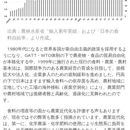
出典：農林水産省「輸入累年実績」および「日本の食
料自給率」より作成。
1980年代になると世界各国が新自由主義的政策を採用するよ
うになり、GATT・WTO体制の下で農産物・食品の貿易自由化
が本格化する中、1999年に施行された現行の食料・農業・農村
基本法は、国際競争力のある農業経営の育成を目指して、規模
拡大や法人化、企業参入のための規制緩和を進めました。円高
の下で日本はますます輸入食料への依存度を高め、農村地域に
立地していた工場の海外移転（産業空洞化）により、農業部門
や農村地域では後継者難と高齢化、過疎化に見舞われたので
す。
食料の増産等の面から農業近代化を評価する声もあります
が、現在ではその弊害も数多く指摘されています。農業近代化
は、第一に、化学農薬・化学肥料の使用により生態系に負荷を
与え、化石燃料の使用により気候危機をもたらし、人畜共通感