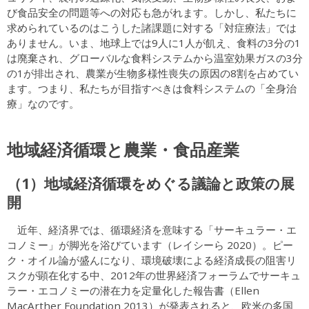
び食品安全の問題等への対応も急がれます。しかし、私たちに
求められているのはこうした諸課題に対する「対症療法」では
ありません。いま、地球上では9人に1人が飢え、食料の3分の1
は廃棄され、グローバルな食料システムから温室効果ガスの3分
の1が排出され、農業が生物多様性喪失の原因の8割を占めてい
ます。つまり、私たちが目指すべきは食料システムの「全身治
療」なのです。
地域経済循環と農業・食品産業
（1）地域経済循環をめぐる議論と政策の展
開
近年、経済界では、循環経済を意味する「サーキュラー・エ
コノミー」が脚光を浴びています（レイシーら 2020）。ピー
ク・オイル論が盛んになり、環境破壊による経済成長の阻害リ
スクが顕在化する中、2012年の世界経済フォーラムでサーキュ
ラー・エコノミーの潜在力を定量化した報告書（Ellen
MacArther Foundation 2013）が発表されると、欧米の多国