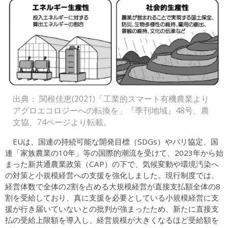
出典： 関根佳恵(2021)「工業的スマート有機農業より
アグロエコロジーへの転換を」『季刊地域』48号、農
文協、74ページより転載。
EUは、国連の持続可能な開発目標（SDGs）やパリ協定、国
連「家族農業の10年」等の国際的潮流を受けて、2023年から始
まった新共通農業政策（CAP）の下で、気候変動や環境汚染へ
の対策と小規模経営への支援を強化しました。現行制度では、
経営体数で全体の2割を占める大規模経営が直接支払額全体の8
割を受給しており、真に支援を必要としている小規模経営に支
援が行き届いていないとの批判が強まったため、新たに直接支
払の受給上限額を導入し、経営規模が大きくなるほど受給額を