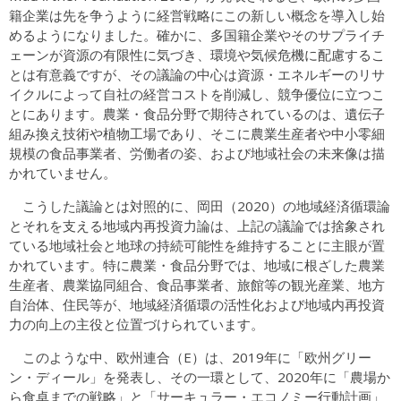
籍企業は先を争うように経営戦略にこの新しい概念を導入し始
めるようになりました。確かに、多国籍企業やそのサプライチ
ェーンが資源の有限性に気づき、環境や気候危機に配慮するこ
とは有意義ですが、その議論の中心は資源・エネルギーのリサ
イクルによって自社の経営コストを削減し、競争優位に立つこ
とにあります。農業・食品分野で期待されているのは、遺伝子
組み換え技術や植物工場であり、そこに農業生産者や中小零細
規模の食品事業者、労働者の姿、および地域社会の未来像は描
かれていません。
こうした議論とは対照的に、岡田（2020）の地域経済循環論
とそれを支える地域内再投資力論は、上記の議論では捨象され
ている地域社会と地球の持続可能性を維持することに主眼が置
かれています。特に農業・食品分野では、地域に根ざした農業
生産者、農業協同組合、食品事業者、旅館等の観光産業、地方
自治体、住民等が、地域経済循環の活性化および地域内再投資
力の向上の主役と位置づけられています。
このような中、欧州連合（E）は、2019年に「欧州グリー
ン・ディール」を発表し、その一環として、2020年に「農場か
ら食卓までの戦略」と「サーキュラー・エコノミー行動計画」