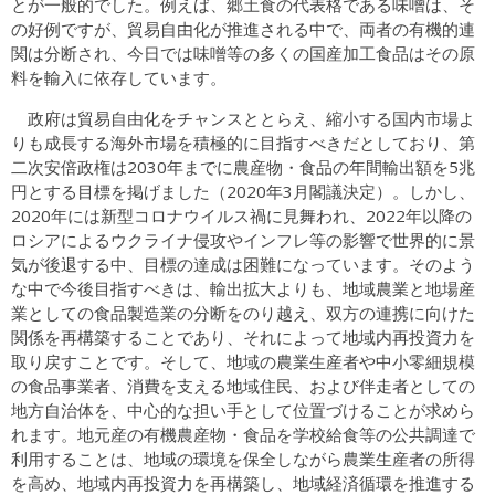
とが一般的でした。例えば、郷土食の代表格である味噌は、そ
の好例ですが、貿易自由化が推進される中で、両者の有機的連
関は分断され、今日では味噌等の多くの国産加工食品はその原
料を輸入に依存しています。
政府は貿易自由化をチャンスととらえ、縮小する国内市場よ
りも成長する海外市場を積極的に目指すべきだとしており、第
二次安倍政権は2030年までに農産物・食品の年間輸出額を5兆
円とする目標を掲げました（2020年3月閣議決定）。しかし、
2020年には新型コロナウイルス禍に見舞われ、2022年以降の
ロシアによるウクライナ侵攻やインフレ等の影響で世界的に景
気が後退する中、目標の達成は困難になっています。そのよう
な中で今後目指すべきは、輸出拡大よりも、地域農業と地場産
業としての食品製造業の分断をのり越え、双方の連携に向けた
関係を再構築することであり、それによって地域内再投資力を
取り戻すことです。そして、地域の農業生産者や中小零細規模
の食品事業者、消費を支える地域住民、および伴走者としての
地方自治体を、中心的な担い手として位置づけることが求めら
れます。地元産の有機農産物・食品を学校給食等の公共調達で
利用することは、地域の環境を保全しながら農業生産者の所得
を高め、地域内再投資力を再構築し、地域経済循環を推進する