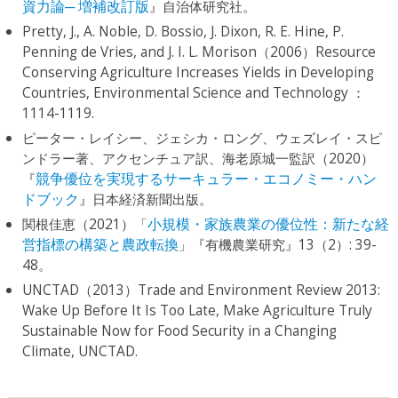
資力論─ 増補改訂版
』自治体研究社。
Pretty, J., A. Noble, D. Bossio, J. Dixon, R. E. Hine, P.
Penning de Vries, and J. I. L. Morison（2006）Resource
Conserving Agriculture Increases Yields in Developing
Countries, Environmental Science and Technology ：
1114-1119.
ピーター・レイシー、ジェシカ・ロング、ウェズレイ・スピ
ンドラー著、アクセンチュア訳、海老原城一監訳（2020）
『
競争優位を実現するサーキュラー・エコノミー・ハン
ドブック
』日本経済新聞出版。
関根佳恵（2021）「
小規模・家族農業の優位性：新たな経
営指標の構築と農政転換
」『有機農業研究』13（2）: 39-
48。
UNCTAD（2013）Trade and Environment Review 2013:
Wake Up Before It Is Too Late, Make Agriculture Truly
Sustainable Now for Food Security in a Changing
Climate, UNCTAD.