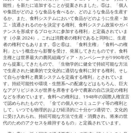
能性」を新たに追加することが提案されました。⑤は、「個人
や集団がどのような食品を食べるか、どのような食品を生産す
るか、また、食料システムにおいて食品がどのように生産・加
工・流通されるのかを決定する権利、食料システム政策やガバ
ナンスを形成するプロセスに参加する権利」と定義されていま
す（小泉 2024）。これは消費者の権利であると同時に、生産
者の権利でもあります。⑤と⑥は、「食料主権」「食料への権
利」という概念から影響を受け、発展してきたものです。食料
主権とは世界最大の農民組織ヴィア・カンペシーナが1990年代
から提案してきたもので、「生物学的に健全で持続可能な方法
で生産された健康的で文化的に適切な食料に対する権利、そし
て自らが食料と農業システムを定義する権利」とされていま
す。持続可能性や環境・生態系への配慮などはもちろん、巨大
なアグリビジネスが世界を席巻する中で農家の自己決定の権利
などを求めています。食料への権利は、1948年の国際人権宣言
で認められたもので、「全ての個人やコミュニティ等の権利と
して、いつでも物理的および経済的に十分かつ適切で、文化的
に受け入れられ、持続可能な方法で生産・消費され、将来の世
代のためのアクセスを維持するもの」と定義されています。