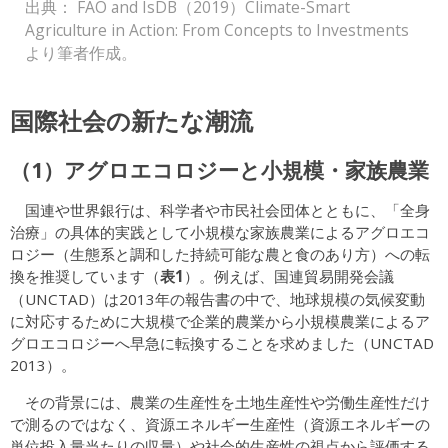
出典： FAO and IsDB（2019）Climate-Smart
Agriculture in Action: From Concepts to Investments
より筆者作成。
国際社会の新たな潮流
（1）アグロエコロジーと小規模・家族農業
国連や世界銀行は、科学者や市民社会団体とともに、「全身
治療」の具体的実践として小規模な家族農業によるアグロエコ
ロジー（生態系と調和した持続可能な農と食のあり方）への転
表1
換を推奨しています（
）。例えば、国連貿易開発会議
（UNCTAD）は2013年の報告書の中で、地球規模の気候変動
に対応するために大規模で企業的農業から小規模農業によるア
グロエコロジーへ早急に転換することを求めました（UNCTAD
2013）。
その背景には、農業の生産性を土地生産性や労働生産性だけ
で測るのではなく、資源エネルギー生産性（資源エネルギーの
単位投入量当たりの収量）や社会的生産性の視点から評価する