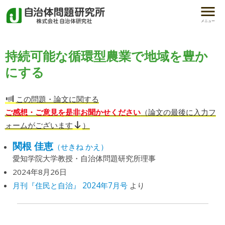
メニュー
持続可能な循環型農業で地域を豊か
にする
この問題・論文に関する
ご感想・ご意見を是非お聞かせください
（論文の最後に入力フ
ォームがございます
）
関根 佳恵
（せきね かえ）
愛知学院大学教授・自治体問題研究所理事
2024年8月26日
月刊『住民と自治』 2024年7月号
より