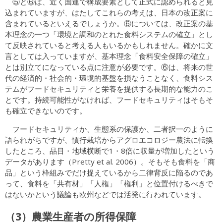
⑤と⑥は、近く国連で構成要素として正式に認められると見
込まれていますが、はたしてこれらの考えは、日本の改正案に
含まれているといえるでしょうか。⑥については、改正案の基
本理念の一つ「環境と調和のとれた食料システムの確立」とし
て反映されていると考える人もいるかもしれません。確かに文
言としては入っていますが、基本理念「食料安全保障の確立」
とは別立てになっている点に注意が必要です。⑥は、将来の世
代の経済的・社会的・環境的基盤を損なうことなく、食料シス
テムがフードセキュリティと栄養を提供する長期的な能力のこ
とです。持続可能性がなければ、フードセキュリティはそもそ
も確立できないのです。
フードセキュリティか、生態系の保護か、二者択一のように
語られがちですが、慣行栽培からアグロエコロジー農法に転換
したところ、品目・地域横断で1・8倍に収量が増加したという
データがあります（Pretty et al. 2006）。そもそも食料を「商
品」という枠組みでだけ捉えているから二律背反に陥るのであ
って、食料を「共有材」「人権」「権利」と位置付けるべきで
はないかという議論も欧州などでは活発に行われています。
（3）農業生産者の所得保障