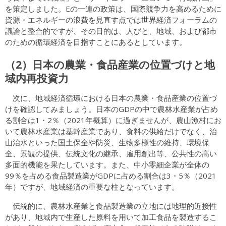
を策定しました。Eの一連の政策は、国際競争力を高めるために
資源・エネルギーの浪費を見直す点では世界経済フォーラムの
議論と整合的ですが、その目的は、人びと、地域、および都市
のための循環経済を目指すことにあるとしています。
（2）日本の農業・食品産業の位置づけと地
域内再投資力
次に、地域経済循環における日本の農業・食品産業の位置づ
けを確認してみましょう。日本のGDPの中で農林水産業が占め
る割合は1・2％（2021年概算）に過ぎませんが、農山漁村にお
いて農林水産業は基幹産業であり、食料の供給だけでなく、治
山治水といった国土保全や防災、生物多様性の維持、環境保
全、景観の提供、伝統文化の継承、雇用創出等、公共性の高い
多面的機能を果たしています。また、中小零細企業が全体の
99％を占める食品製造業がGDPに占める割合は3・5％（2021
年）ですが、地域経済の重要な柱となっています。
伝統的に、農林水産業と食品製造業の立地には地理的近接性
があり、地域内で生産した原料を用いて加工食品を製造するこ