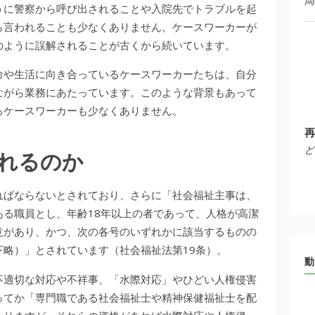
岡
うに警察から呼び出されることや入院先でトラブルを起
ら言われることも少なくありません。ケースワーカーが
のように誤解されることが古くから続いています。
命や生活に向き合っているケースワーカーたちは、自分
ながら業務にあたっています。このような背景もあって
るケースワーカーも少なくありません。
再
ど
れるのか
ればならないとされており、さらに「社会福祉主事は、
る職員とし、年齢18年以上の者であって、人格が高潔
意があり、かつ、次の各号のいずれかに該当するものの
略）」とされています（社会福祉法第19条）。
動
不適切な対応や不祥事、「水際対応」やひどい人権侵害
ってか「専門職である社会福祉士や精神保健福祉士を配