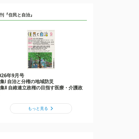
刊『住民と自治』
026年9月号
集Ⅰ 自治と分権の地域防災
集Ⅱ 自維連立政権の目指す医療・介護政
もっと見る