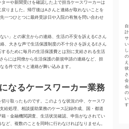
ーターや新聞受けを確認した上で担当ケースワーカーは
に戻りました。帰庁後はAさんと連絡が取れないことを
院先一つひとつに最終受診日や入院の有無を問い合わせ
自
計
いない」との家主からの連絡、生活の不安を訴えるCさん
サ
連絡、大きな声で生活保護制度の不十分さを訴えるEさん
い
し
応するために毎月の生活保護費とは別に支給される生活
の
、さらには同僚から生活保護の新規申請の連絡など、担
え
異なる件で次々と連絡が舞い込みます。
状
さ
会
になるケースワーカー業務
会
の
い
を切り取ったものです。このような状況の中、ケースワ
す
・支給処理、相談援助業務のケース記録作成、国・都道
戸籍・金融機関調査、生活状況確認、申告がなされてい
絡など、複数のことを同時に行わなければなりません。