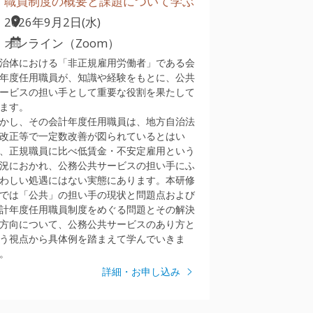
職員制度の概要と課題について学ぶ
2026年9月2日(水)
オンライン（Zoom）
治体における「非正規雇用労働者」である会
年度任用職員が、知識や経験をもとに、公共
ービスの担い手として重要な役割を果たして
ます。
かし、その会計年度任用職員は、地方自治法
改正等で一定数改善が図られているとはい
、正規職員に比べ低賃金・不安定雇用という
況におかれ、公務公共サービスの担い手にふ
わしい処遇にはない実態にあります。本研修
では「公共」の担い手の現状と問題点および
計年度任用職員制度をめぐる問題とその解決
方向について、公務公共サービスのあり方と
う視点から具体例を踏まえて学んでいきま
。
詳細・お申し込み