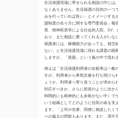
生活保護現場に寄せられる相談の中には
なくありません。生活保護の目的の一つ
みを行っていれば良い」とイメージする
護制度の在り方に関する専門委員会」報告
害、精神疾患等による社会的入院、DV
おり、また相談に乗ってくれる人がいな
保護者には、稼働能力があっても、就労
ない」と生活保護現場に現れる課題の困難
しますが、「貧困」という嵐の中で現れ
例えば「生活保護利用者の自殺率は一般
すが、利用者から希死念慮を打ち明けら
ょうか。利用者へ寄り添うことが求めら
対応すべきか、さらに前述のように次か
時間的にも精神的にも余裕がない中）で
いう組織としてどのように住民の命を支
ます。「上司や先輩、同僚に相談したく
ーの孤立の問題もあります。また、理不