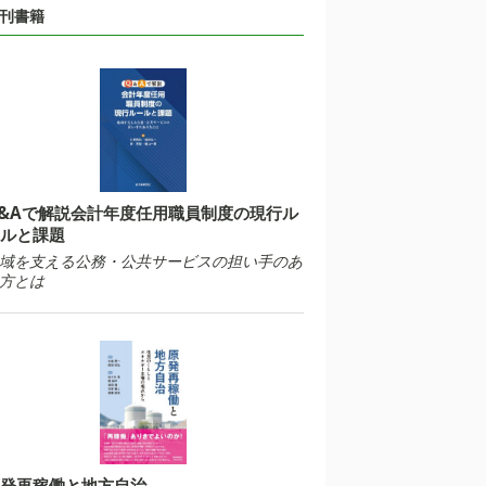
刊書籍
&Aで解説会計年度任用職員制度の現行ル
ルと課題
域を支える公務・公共サービスの担い手のあ
方とは
発再稼働と地方自治