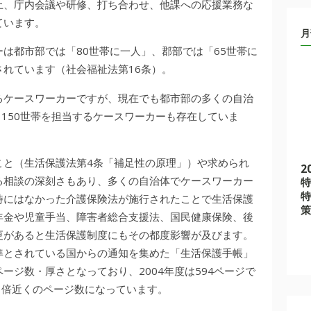
上、庁内会議や研修、打ち合わせ、他課への応援業務な
ています。
月
は都市部では「80世帯に一人」、郡部では「65世帯に
れています（社会福祉法第16条）。
るケースワーカーですが、現在でも都市部の多くの自治
～150世帯を担当するケースワーカーも存在していま
こと（生活保護法第4条「補足性の原理」）や求められ
2
る相談の深刻さもあり、多くの自治体でケースワーカー
特
特
時にはなかった介護保険法が施行されたことで生活保護
策
年金や児童手当、障害者総合支援法、国民健康保険、後
更があると生活保護制度にもその都度影響が及びます。
準とされている国からの通知を集めた「生活保護手帳」
ージ数・厚さとなっており、2004年度は594ページで
ジと倍近くのページ数になっています。