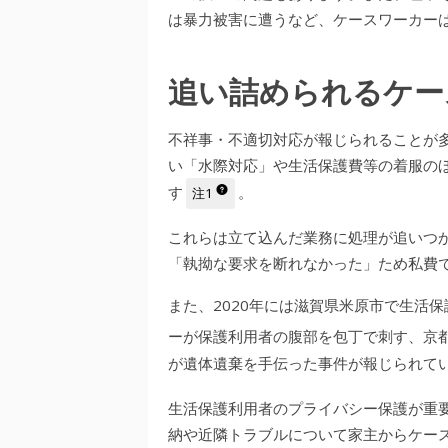
は暴力被害に遭うなど、ケースワーカー
追い詰められるケー
不祥事・不適切対応が報じられることが
い「水際対応」や生活保護費等の着服の
す
。
注1
これらは立て込んだ業務に処理が追いつ
「執拗な要求を断れなかった」ため私費
また、2020年には滋賀県米原市で生活
ーが保護利用者の腹部を包丁で刺す、京
が遺体遺棄を手伝った事件が報じられて
生活保護利用者のプライバシー保護が重
納や近隣トラブルについて家主からケー