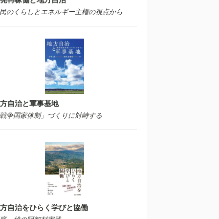
民のくらしとエネルギー主権の視点から
方自治と軍事基地
戦争国家体制」づくりに対峙する
方自治をひらく学びと協働