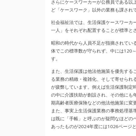
さらにケースワーカーが公務員である以
ど「ケースワーク」以外の業務も課され
社会福祉法では、生活保護ケースワーカー
一人」をそれぞれ配置することが標準とさ
昭和の時代から人員不足が指摘されてい
体でこの標準数が守られず、中には120
す。
また、生活保護は他法他施策を優先する
る業務の精緻・複雑化、そして寄せられ
が疲弊しています。例えば生活保護制定
の中に介護扶助が創設され、その他にも
期高齢者医療保険などの他法他施策に変
また、事実上生活保護業務の事務処理基
は既に「手帳」と呼ぶのが疑問なほどのペ
あったものが2024年度には1026ペー