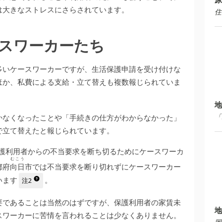
は大きなストレスにさらされています。
住
スワーカーたち
多いケースワーカーですが、生活保護申請を受け付けな
ほか、私費による支給・立て替えも複数報じられていま
地
「
かなくなったことや「手続きの仕方がわからなかった」
で立て替えたと報じられています。
保護利用者からの不当要求を断ち切るためにケースワーカ
むこう
向日
都府
市では不当要求を断り切れずにケースワーカー
います
。
注2
要であることは当然のはずですが、保護利用者の家賃未
地
スワーカーに苦情を言われることは少なくありません。