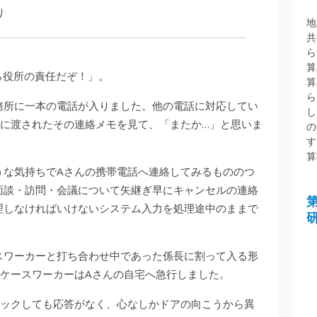
り
地
共
ら
算
ら役所の責任だぞ！」。
算
ら
務所に一本の電話が入りました。他の電話に対応してい
し
中に渡されたその連絡メモを見て、「またか…」と思いま
の
す
算
うな気持ちでAさんの携帯電話へ連絡してみるもののつ
面談・訪問・会議について矢継ぎ早にキャンセルの連絡
理しなければいけないシステム入力を処理途中のままで
スワーカーと打ち合わせ中であった係長に割って入る形
当ケースワーカーはAさんの自宅へ急行しました。
ノックしても応答がなく、心なしかドアの向こうから異