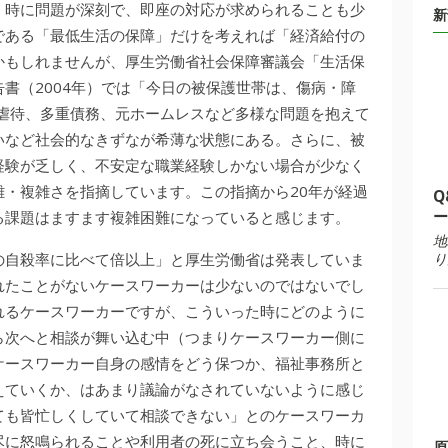
、時に問題が深刻で、即座の対応が求められることも少
新
である「最低生活の保障」だけを考えれば「経済給付の
かもしれませんが、厚生労働省社会保障審議会「生活保
書（2004年）では「今日の被保護世帯は、傷病・障
、虐待、多重債務、元ホームレスなど多様な問題を抱えて
いなど社会的なきずなが希薄な状態にある。さらに、被
経験が乏しく、不安定な職業経験しかない場合が少なく
・複雑さを指摘しています。この指摘から20年が経過
Q
ー
る課題はますます複雑困難になっていると感じます。
地
の自殺率に比べて倍以上」と厚生労働省は発表していま
り
れたことがないケースワーカーは少ないのではないでし
れるケースワーカーですが、こういった時にどのように
ら次へと相談が舞い込む中（つまりケースワーカー側に
ケースワーカー自身の感情をどう保つか、福祉事務所と
えていくか、はあまり議論がなされていないように感じ
ても皆忙しくしていて相談できない」とのケースワーカ
尽に怒鳴られることや利用者の死に立ち会うこと、時に
原