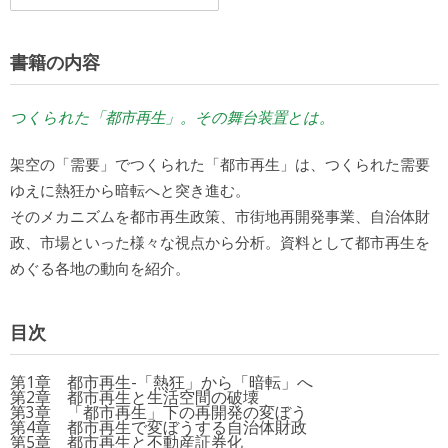
書籍の内容
つくられた「都市再生」。その舞台装置とは。
架空の「需要」でつくられた「都市再生」は、つくられた需要
ゆえに熱狂から暗転へと突き進む。
そのメカニズムを都市再生政策、市街地再開発事業、自治体財
政、市場といった様々な視点から分析。資料として都市再生を
めぐる各地の動向を紹介。
目次
第1章 都市再生-「熱狂」から「暗転」へ
第2章 都市再生と生活空間の破壊
第3章 「都市再生」下の再開発の変ぼう
第4章 都市再生で変ぼうする自治体財政
第5章 都市再生と不動産証券化