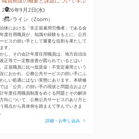
職員制度の概要と課題について学ぶ
2026年9月2日(水)
オンライン（Zoom）
治体における「非正規雇用労働者」である会
年度任用職員が、知識や経験をもとに、公共
ービスの担い手として重要な役割を果たして
ます。
かし、その会計年度任用職員は、地方自治法
改正等で一定数改善が図られているとはい
、正規職員に比べ低賃金・不安定雇用という
況におかれ、公務公共サービスの担い手にふ
わしい処遇にはない実態にあります。本研修
では「公共」の担い手の現状と問題点および
計年度任用職員制度をめぐる問題とその解決
方向について、公務公共サービスのあり方と
う視点から具体例を踏まえて学んでいきま
。
詳細・お申し込み