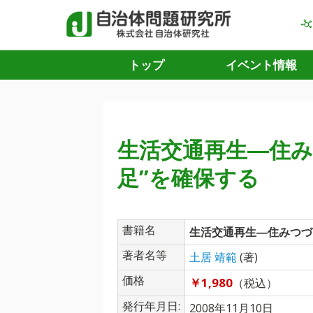
トップ
イベント情報
生活交通再生―住み
足”を確保する
書籍名
生活交通再生―住みつづ
著者名等
土居 靖範
(著)
価格
￥1,980
（税込）
発行年月日:
2008年11月10日