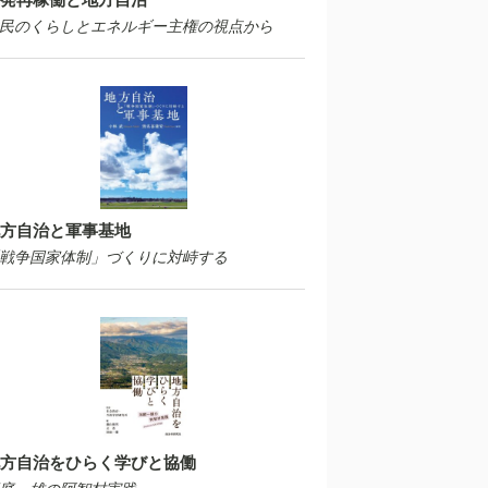
民のくらしとエネルギー主権の視点から
方自治と軍事基地
戦争国家体制」づくりに対峙する
方自治をひらく学びと協働