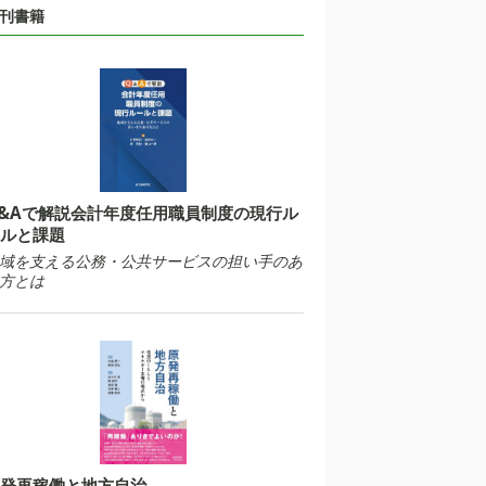
刊書籍
&Aで解説会計年度任用職員制度の現行ル
ルと課題
域を支える公務・公共サービスの担い手のあ
方とは
発再稼働と地方自治