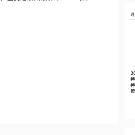
月
2
特
特
策