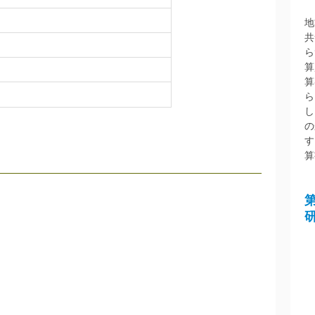
地
共
ら
算
算
ら
し
の
す
算