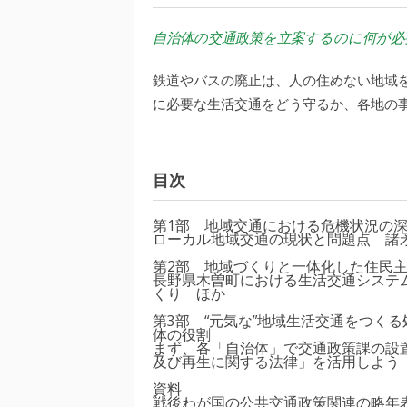
自治体の交通政策を立案するのに何が必
鉄道やバスの廃止は、人の住めない地域
に必要な生活交通をどう守るか、各地の
目次
第1部 地域交通における危機状況の
ローカル地域交通の現状と問題点 諸
第2部 地域づくりと一体化した住民
長野県木曽町における生活交通システ
くり ほか
第3部 “元気な”地域生活交通をつく
体の役割
まず、各「自治体」で交通政策課の設
及び再生に関する法律」を活用しよう
資料
戦後わが国の公共交通政策関連の略年表