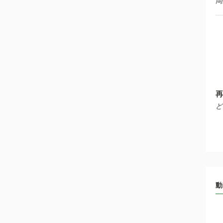
岡
再
ど
動