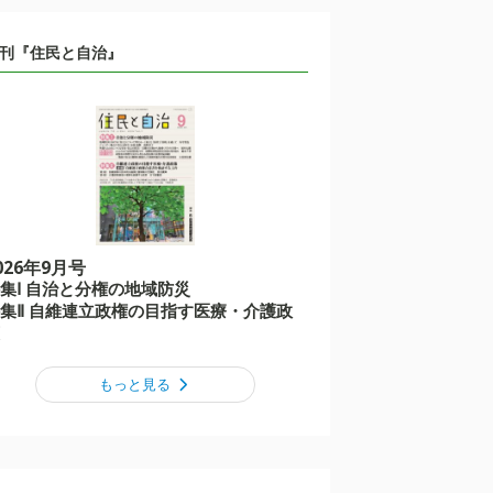
刊『住民と自治』
026年9月号
集Ⅰ 自治と分権の地域防災
集Ⅱ 自維連立政権の目指す医療・介護政
もっと見る