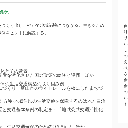
要か。
をつくり出し、やがて地域崩壊につながる。生きるため
自
計
事例をヒントに解説する。
サ
い
し
の
え
状
深化とその背景
さ
矛盾を激化させた国の政策の軌跡と評価 ほか
会
主体の生活交通構築の取り組み例
会
ムづくり 富山市のライトレールを核にしたまちづ
の
い
る処方箋-地域住民の生活交通を保障するのは地方自治
す
置と交通基本条例の制定を・「地域公共交通活性化
 生活交通確保のためのQ＆Abr / ほか