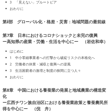
3 「見えない」プルートピア
おわりに
第ⅱ部 グローバル化・格差・災害：地域問題の最前線
第7章 日本におけるコロナショックと未完の復興
ー高知県の産業・労働・生活を中心にー
岩佐和幸
はじめに
1 中小零細事業者への打撃から破綻リスクの本格化へ
2 労働者の休業・減収と復興への逆風
3 生活困窮者の激増と制度の狭間に立つ人々
おわりに
第8章 中国における養蚕業の発展と地域農業の構造変
化
ー広西チワン族自治区における養蚕業政策と養蚕農民所
得を中心にー
倪 卉