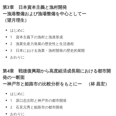
第3章 日本資本主義と漁村開発
ー漁港整備および漁場整備を中心としてー
望月理生
はじめに
1 資本主義下の漁村と漁港形成
2 漁業生産力発展の歴史性と生活過程
3 日本における漁業・漁村開発の歴史的展開
おわりに
第4章 戦後復興期から高度経済成長期における都市開
発の一断面
ー神戸市と姫路市の比較分析をもとにー
林 昌宏
はじめに
1 原口忠次郎と神戸市の都市開発
2 石見元秀と姫路市の都市開発
おわりに