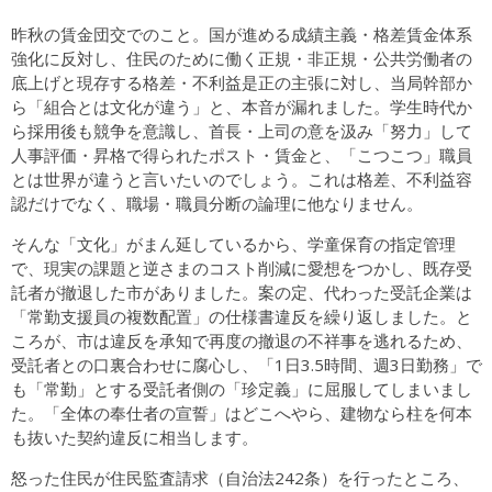
昨秋の賃金団交でのこと。国が進める成績主義・格差賃金体系
強化に反対し、住民のために働く正規・非正規・公共労働者の
底上げと現存する格差・不利益是正の主張に対し、当局幹部か
ら「組合とは文化が違う」と、本音が漏れました。学生時代か
ら採用後も競争を意識し、首長・上司の意を汲み「努力」して
人事評価・昇格で得られたポスト・賃金と、「こつこつ」職員
とは世界が違うと言いたいのでしょう。これは格差、不利益容
認だけでなく、職場・職員分断の論理に他なりません。
そんな「文化」がまん延しているから、学童保育の指定管理
で、現実の課題と逆さまのコスト削減に愛想をつかし、既存受
託者が撤退した市がありました。案の定、代わった受託企業は
「常勤支援員の複数配置」の仕様書違反を繰り返しました。と
ころが、市は違反を承知で再度の撤退の不祥事を逃れるため、
受託者との口裏合わせに腐心し、「1日3.5時間、週3日勤務」で
も「常勤」とする受託者側の「珍定義」に屈服してしまいまし
た。「全体の奉仕者の宣誓」はどこへやら、建物なら柱を何本
も抜いた契約違反に相当します。
怒った住民が住民監査請求（自治法242条）を行ったところ、