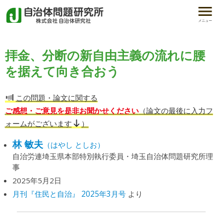
メニュー
拝金、分断の新自由主義の流れに腰
を据えて向き合おう
この問題・論文に関する
ご感想・ご意見を是非お聞かせください
（論文の最後に入力フ
ォームがございます
）
林 敏夫
（はやし としお）
自治労連埼玉県本部特別執行委員・埼玉自治体問題研究所理
事
2025年5月2日
月刊『住民と自治』 2025年3月号
より