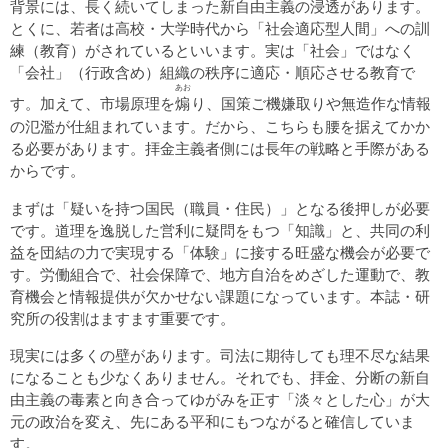
背景には、長く続いてしまった新自由主義の浸透があります。
とくに、若者は高校・大学時代から「社会適応型人間」への訓
練（教育）がされているといいます。実は「社会」ではなく
「会社」（行政含め）組織の秩序に適応・順応させる教育で
あお
煽
す。加えて、市場原理を
り、国策ご機嫌取りや無造作な情報
の氾濫が仕組まれています。だから、こちらも腰を据えてかか
る必要があります。拝金主義者側には長年の戦略と手際がある
からです。
まずは「疑いを持つ国民（職員・住民）」となる後押しが必要
です。道理を逸脱した営利に疑問をもつ「知識」と、共同の利
益を団結の力で実現する「体験」に接する旺盛な機会が必要で
す。労働組合で、社会保障で、地方自治をめざした運動で、教
育機会と情報提供が欠かせない課題になっています。本誌・研
究所の役割はますます重要です。
現実には多くの壁があります。司法に期待しても理不尽な結果
になることも少なくありません。それでも、拝金、分断の新自
由主義の毒素と向き合ってゆがみを正す「淡々とした心」が大
元の政治を変え、先にある平和にもつながると確信していま
す。