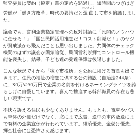
監査委員は契約（協定）書の定めを黙過し、短時間のつぎはぎ
わいきょく
歪曲
労働が「働き方改革」時代の要請だと
して市を擁護しまし
た。
議会でも、営利企業指定管理への反対討論に「民間のノウハウ
に任せろ！」「国は民間活用推進だ！コスト削減だ！」のヤジ
が賛成派から飛んだことも思い出しました。共同体のチェック
機関のはずの議会が国策追従、民間営利崇拝でコントロール機
能を喪失し、結果、子ども達の発達保障は後退しました。
こんな状況ですから「稼ぐ市役所」を公約に掲げる首長も出て
きます。住民の福祉の増進に供する公の施設（自治法244条）
に、30万や50万円で企業の名前を付けるネーミングライツを誇
らしげに自慢しています。喜んで推進する幹部職員の存在も悲
しい現実です。
不快を訴える住民も少なくありません。もっとも、電車やバス
も車体の外側だけでなく、窓にまで広告。途中の車内放送にま
で有料の企業宣伝が行われています。経済優先、金儲け優先、
拝金社会には恐怖さえ感じます。