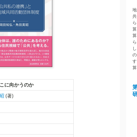
地
共
ら
算
算
ら
し
の
す
算
こに向かうのか
英昭
(著)