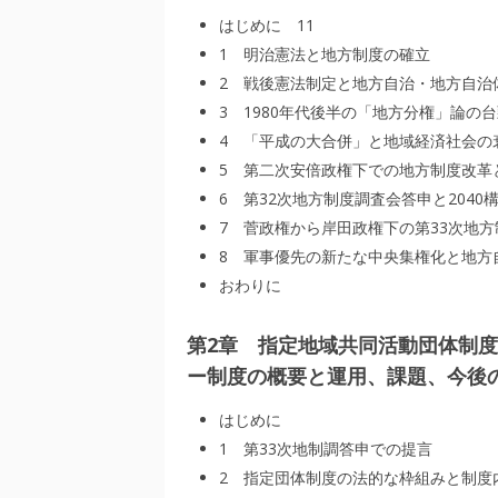
はじめに 11
1 明治憲法と地方制度の確立
2 戦後憲法制定と地方自治・地方自治
3 1980年代後半の「地方分権」論の
4 「平成の大合併」と地域経済社会の
5 第二次安倍政権下での地方制度改革
6 第32次地方制度調査会答申と2040
7 菅政権から岸田政権下の第33次地
8 軍事優先の新たな中央集権化と地方
おわりに
第2章 指定地域共同活動団体制
ー制度の概要と運用、課題、今
はじめに
1 第33次地制調答申での提言
2 指定団体制度の法的な枠組みと制度