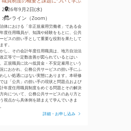
職員制度の概要と課題について学ぶ
2026年9月2日(水)
オンライン（Zoom）
治体における「非正規雇用労働者」である会
年度任用職員が、知識や経験をもとに、公共
ービスの担い手として重要な役割を果たして
ます。
かし、その会計年度任用職員は、地方自治法
改正等で一定数改善が図られているとはい
、正規職員に比べ低賃金・不安定雇用という
況におかれ、公務公共サービスの担い手にふ
わしい処遇にはない実態にあります。本研修
では「公共」の担い手の現状と問題点および
計年度任用職員制度をめぐる問題とその解決
方向について、公務公共サービスのあり方と
う視点から具体例を踏まえて学んでいきま
。
詳細・お申し込み