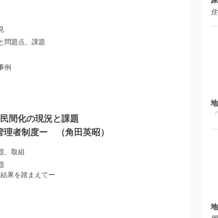
住
見
と問題点、課題
事例
地
「
、民間化の現況と課題
角田英昭
定管理者制度ー
題、取組
題
」結果を踏まえてー
地