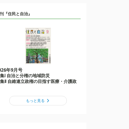
刊『住民と自治』
026年9月号
集Ⅰ 自治と分権の地域防災
集Ⅱ 自維連立政権の目指す医療・介護政
もっと見る