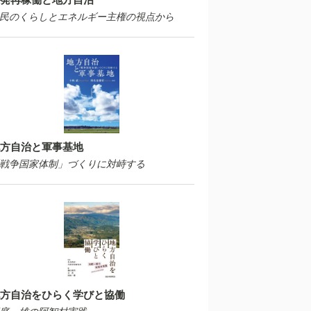
民のくらしとエネルギー主権の視点から
方自治と軍事基地
戦争国家体制」づくりに対峙する
方自治をひらく学びと協働