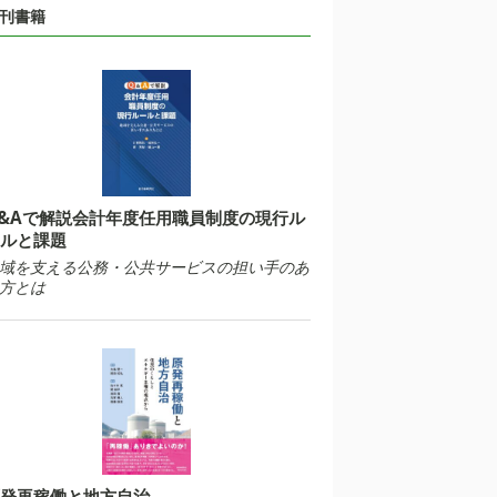
刊書籍
&Aで解説会計年度任用職員制度の現行ル
ルと課題
域を支える公務・公共サービスの担い手のあ
方とは
発再稼働と地方自治