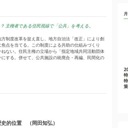
月
？ 主権者である住民視線で「公共」を考える。
地方制度改革を捉え直し、地方自治法「改正」により創
に焦点を当てる。この制度による共助の仕組みづくり
かねない。住民主権の立場から「指定地域共同活動団体
かにする。併せて、公共施設の統廃合・再編、民間化の
2
特
特
策
岡田知弘
の歴史的位置