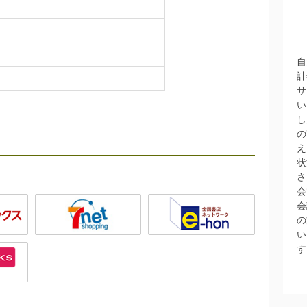
自
計
サ
い
し
の
え
状
さ
会
会
の
い
す