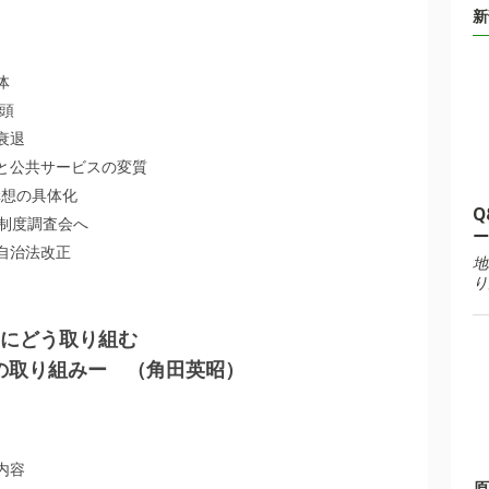
新
体
台頭
衰退
と公共サービスの変質
構想の具体化
Q
方制度調査会へ
ー
自治法改正
地
り
度にどう取り組む
角田英昭
後の取り組みー
内容
原