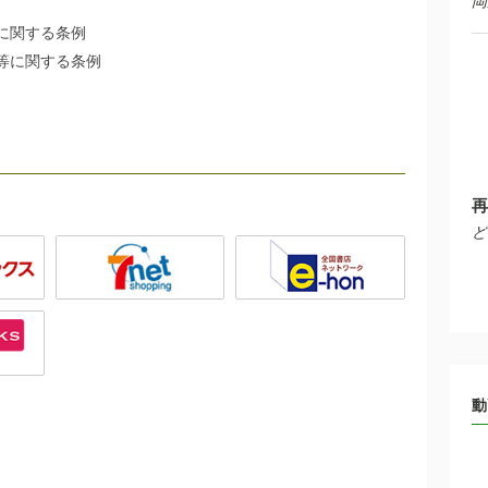
岡
に関する条例
等に関する条例
再
ど
動