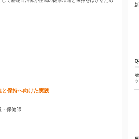
新
Q
ー
地
り
進と保持へ向けた実践
員・保健師
原