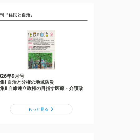
刊『住民と自治』
026年9月号
集Ⅰ 自治と分権の地域防災
集Ⅱ 自維連立政権の目指す医療・介護政
もっと見る