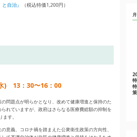
」と自治』
（税込特価1,200円）
月
2
特
水) 13：30〜16：00
特
策
策の問題点が明らかとなり、改めて健康増進と保持のた
められていますが、政府はさらなる医療費総額の抑制を
ります。
生の意義、コロナ禍を踏まえた公衆衛生政策の方向性、
そして基礎自治体が住民の健康増進と保持をはかるため