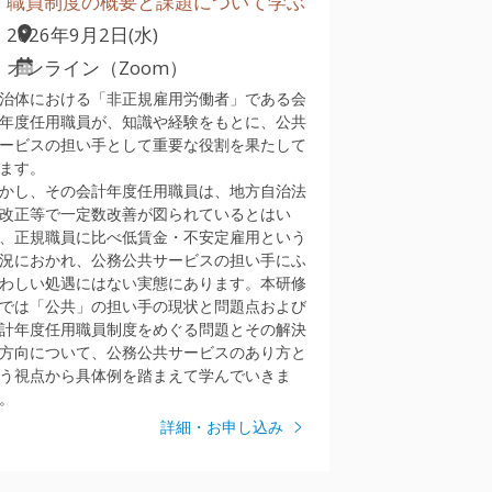
職員制度の概要と課題について学ぶ
2026年9月2日(水)
オンライン（Zoom）
治体における「非正規雇用労働者」である会
年度任用職員が、知識や経験をもとに、公共
ービスの担い手として重要な役割を果たして
ます。
かし、その会計年度任用職員は、地方自治法
改正等で一定数改善が図られているとはい
、正規職員に比べ低賃金・不安定雇用という
況におかれ、公務公共サービスの担い手にふ
わしい処遇にはない実態にあります。本研修
では「公共」の担い手の現状と問題点および
計年度任用職員制度をめぐる問題とその解決
方向について、公務公共サービスのあり方と
う視点から具体例を踏まえて学んでいきま
。
詳細・お申し込み