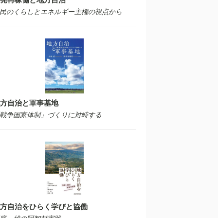
民のくらしとエネルギー主権の視点から
方自治と軍事基地
戦争国家体制」づくりに対峙する
方自治をひらく学びと協働