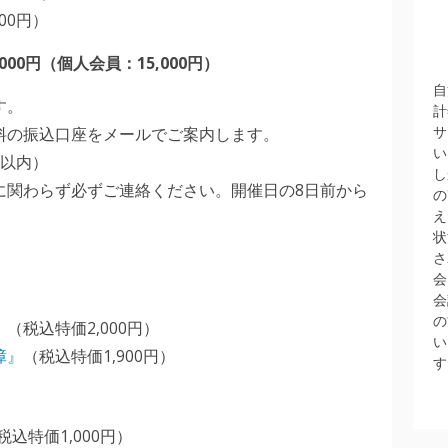
00円）
00円（個人会員：15,000円）
自
す。
計
サ
料の振込口座をメールでご案内します。
い
間以内）
し
に関わらず必ずご連絡ください。開催日の8日前から
の
え
状
さ
会
会
の
』
（税込特価2,000円）
い
障』
（税込特価1,900円）
す
税込特価1,000円）