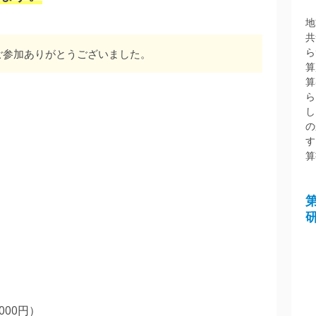
地
共
ら
ご参加ありがとうございました。
算
算
ら
し
の
す
算
000円）