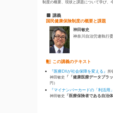
制度の概要、現状と課題について学び、
講義
国民健康保険制度の概要と課題
神田敏史
神奈川自治労連執行
この講義のテキスト
『医療DXが社会保障を変える』
所
神田敏史
「「健康医療データプラ
円）
『マイナンバーカードの「利活用
神田敏史
「医療保険者である自治