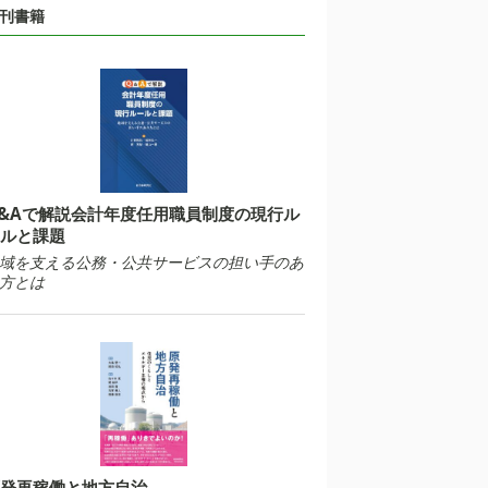
刊書籍
&Aで解説会計年度任用職員制度の現行ル
ルと課題
域を支える公務・公共サービスの担い手のあ
方とは
発再稼働と地方自治