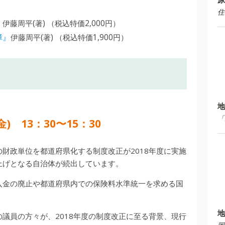
住
』
伊藤周平(著) （税込特価2,000円）
障』
伊藤周平(著) （税込特価1,900円）
地
「
金) 13：30〜15：30
財政単位を都道府県化する制度改正が2018年度に実施
上げとなる自治体が続出しています。
入金の廃止や都道府県内での保険料水準統一を求める国
地
議員の方々が、2018年度の制度改正に至る背景、現行