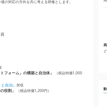
岡
今後の対応の方向を共に考える研修とします。
委員
再
ど
収
ットフォーム」の構築と自治体」
（税込特価1,000
」と自治』
所収
動
体の役割」
（税込特価1,200円）