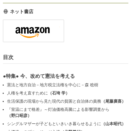
ネット書店
目次
●特集● 今、改めて憲法を考える
憲法と地方自治－地方税立法権を中心に－
森 稔樹
人権を考え直すために
石埼 学
生活保護の現場から見た現代の貧困と自治体の責務
尾藤廣喜
『室温にまで格差』～灯油価格高騰による影響調査から
野口昭彦
シングルマザーが子どもといきいき暮らせるように
山本昭代