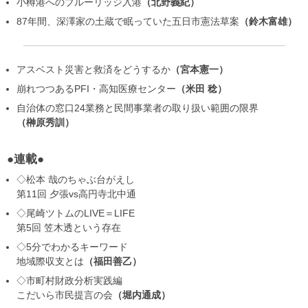
小樽港へのブルーリッジ入港
北野義紀
87年間、深澤家の土蔵で眠っていた五日市憲法草案
鈴木富雄
アスベスト災害と救済をどうするか
宮本憲一
崩れつつあるPFI・高知医療センター
米田 稔
自治体の窓口24業務と民間事業者の取り扱い範囲の限界
榊原秀訓
●連載●
◇松本 哉のちゃぶ台がえし
第11回 夕張vs高円寺北中通
◇尾崎ツトムのLIVE＝LIFE
第5回 笠木透という存在
◇5分でわかるキーワード
地域際収支とは
福田善乙
◇市町村財政分析実践編
こだいら市民提言の会
堀内通成