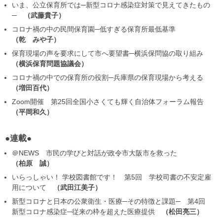
いま、公立保育所では─新型コロナ感染症対策で見えてきたもの
─
武藤貴子
コロナ禍の中の民間保育園─低すぎる保育所最低基準
乾 みや子
保育現場の声を要求にして市へ要望書─横浜保問協の取り組み
横浜保育問題協議会
コロナ禍の中での保育所の役割─兵庫県の保育現場から考える
増田百代
Zoom開催 第25回全国小さくても輝く自治体フォーラム報告
平岡和久
●連載●
＠NEWS 市民の学びと対話が政令市大阪市を救った
柏原 誠
いらっしゃい！ 学校図書館です！ 第5回 学校司書の不安定雇
用について
武田江美子
新型コロナと日本の公衆衛生・医療─その特徴と課題─ 第4回
新型コロナ感染症─従来の枠を超えた医療提供
松田亮三