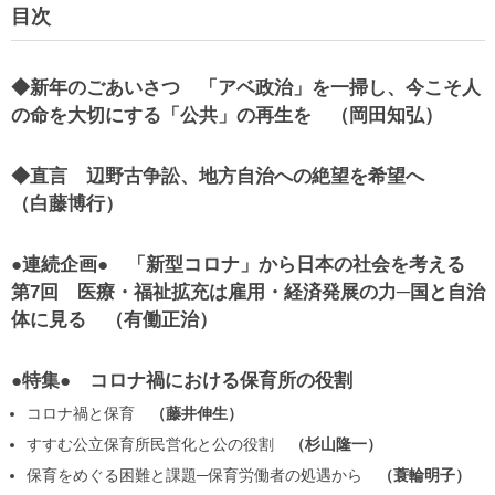
目次
◆新年のごあいさつ 「アベ政治」を一掃し、今こそ人
の命を大切にする「公共」の再生を
岡田知弘
◆直言 辺野古争訟、地方自治への絶望を希望へ
白藤博行
●連続企画● 「新型コロナ」から日本の社会を考える
第7回 医療・福祉拡充は雇用・経済発展の力─国と自治
体に見る
有働正治
●特集● コロナ禍における保育所の役割
コロナ禍と保育
藤井伸生
すすむ公立保育所民営化と公の役割
杉山隆一
保育をめぐる困難と課題─保育労働者の処遇から
蓑輪明子