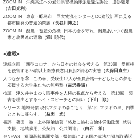
ZOOM IN 沖縄高江への愛知県警機動隊派遣違法訴訟、勝訴確定
吉田光利
ZOOM IN 東京・昭島市 巨大物流センターとDC建設計画に見る
都市開発の普遍的問題
長谷川博之
ZOOM IN 酪農・畜産の危機─日本の食を守れ、離農あいつぐ酪農
家と農民連の運動
満川暁代
●連載●
連続企画 「新型コロナ」から日本の社会を考える 第33回 受療権
を侵害する75歳以上医療費窓口負担2割化の実態
久保田直生
人つながる㉗ この春、受験生17人が全員合格─子どもたちの夢を
応援する大学生たちの無料塾
吉沢春陽
検証 津久井やまゆり園事件を人権の視点から考える 第18回 障
害を理由とするヘイトスピーチとの闘い
下山 順
シリーズ 地域発信 現代マタギの森ごもり 第1回 マタギの里、四季
とともに暮らす。
益田 光
書評 篠田 徹・上林陽治編著『格差に挑む自治体労働政策─就労
支援、地域雇用、公契約、公共調達』
白石 孝
＠NEWS 福岡高裁那覇支部・県知事による国の違法な関与取消訴