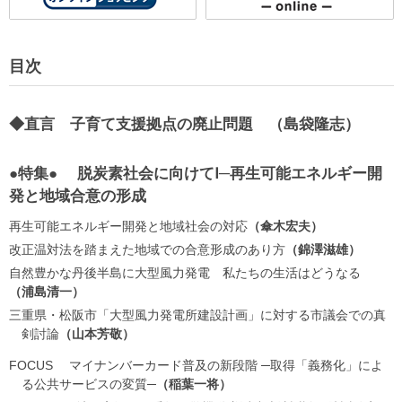
目次
◆直言 子育て支援拠点の廃止問題
島袋隆志
●特集● 脱炭素社会に向けてⅠ─再生可能エネルギー開
発と地域合意の形成
再生可能エネルギー開発と地域社会の対応
傘木宏夫
改正温対法を踏まえた地域での合意形成のあり方
錦澤滋雄
自然豊かな丹後半島に大型風力発電 私たちの生活はどうなる
浦島清一
三重県・松阪市「大型風力発電所建設計画」に対する市議会での真
剣討論
山本芳敬
FOCUS マイナンバーカード普及の新段階 ─取得「義務化」によ
る公共サービスの変質─
稲葉一将