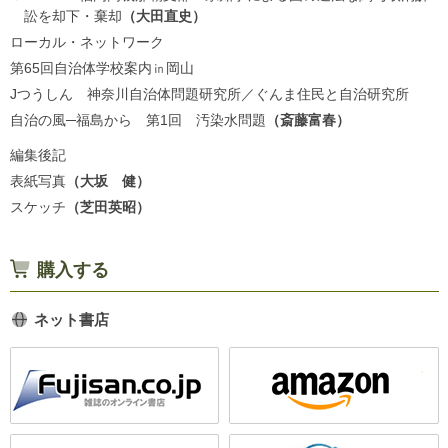
訟を却下・棄却
大田直史
ローカル・ネットワーク
第65回自治体学校案内㏌岡山
Jつうしん 神奈川自治体問題研究所／ぐんま住民と自治研究所
自治の風─福島から 第1回 汚染水問題
斎藤富春
編集後記
表紙写真
大坂 健
スケッチ
芝田英昭
購入する
ネット書店