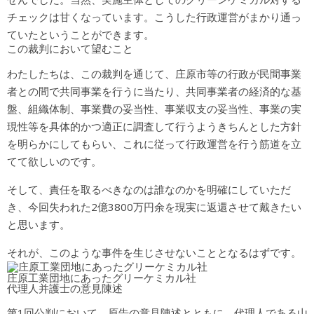
チェックは甘くなっています。こうした行政運営がまかり通っ
ていたということができます。
この裁判において望むこと
わたしたちは、この裁判を通じて、庄原市等の行政が民間事業
者との間で共同事業を行うに当たり、共同事業者の経済的な基
盤、組織体制、事業費の妥当性、事業収支の妥当性、事業の実
現性等を具体的かつ適正に調査して行うようきちんとした方針
を明らかにしてもらい、これに従って行政運営を行う筋道を立
てて欲しいのです。
そして、責任を取るべきなのは誰なのかを明確にしていただ
き、今回失われた2億3800万円余を現実に返還させて戴きたい
と思います。
それが、このような事件を生じさせないこととなるはずです。
庄原工業団地にあったグリーケミカル社
代理人并護士の意見陳述
第1回公判において、原告の意見陳述とともに、代理人である山