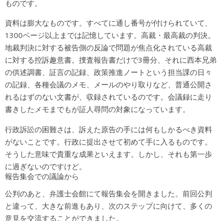
ものです。
資料は膨大なものです。すべてに通し番号が付けられていて、
1300ページ以上までは記憶しています。高裁・最高裁の判決。
地裁判決に対する被告側の反論で問題が焦点化されている高裁
に対する控訴趣意書。捜査報告書だけで3冊分、それに西本兄弟
の供述調書、証言の記録、政策推進ノートという担当課の日々
の記録、各種会議のメモ、メールのやり取りなど、普通公開さ
れるはずのない文書が、収録されているのです。会議録に走り
書きしたメモまでもが証人尋問の対象になっています。
行政訴訟の困難さは、訴えた原告の手には何もしかるべき資料
がないことです。行政に提出させて初めて手に入るものです。
そうした意味で貴重な成果といえます。しかし、それも第一歩
に過ぎないのですけど。
報告集会での議論から
公判のあと、弁護士会館にて報告集会を開きました。前回公判
と違って、大きな前進もあり、次のステップに向けて、多くの
意見を交流することができました。