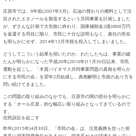
庄原市では、9年前(2007年3月)、石油の替わりの燃料として注
目されたエタノールを製造するという共同事業を計画しました
が、ずさんな計画で大失敗に終わり、国庫補助金2億3800万円
を返還する羽目に陥り、市民に十分な説明もなく、責任の所在
も明らかにせず、2014年12月市税を投入してしまいました。
どうしてこういう結果を招いたのか、わたしたちは、事業の破
たんが明らかになった平成20年(2010年)11月30日以来、市民
運動を起こし、「木質バイオマス共同事業問題の真相を明らか
にする市民の会」を翌年2月結成し、真相解明と市政のあり方を
問い続けてきました。
この問題の取り組みのなかでも、庄原市の闇の部分を明らかに
する「オール庄原」的な幅広い取り組みとなってきているので
す。
住民訴訟を起こす
昨年(2015年)4月30日、「市民の会」は、注意義務を怠った前
市長に損害賠償責任があるのに、現市長がその請求を怠ってい