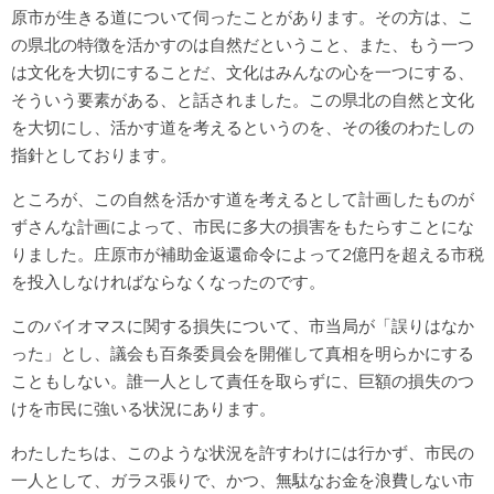
原市が生きる道について伺ったことがあります。その方は、こ
の県北の特徴を活かすのは自然だということ、また、もう一つ
は文化を大切にすることだ、文化はみんなの心を一つにする、
そういう要素がある、と話されました。この県北の自然と文化
を大切にし、活かす道を考えるというのを、その後のわたしの
指針としております。
ところが、この自然を活かす道を考えるとして計画したものが
ずさんな計画によって、市民に多大の損害をもたらすことにな
りました。庄原市が補助金返還命令によって2億円を超える市税
を投入しなければならなくなったのです。
このバイオマスに関する損失について、市当局が「誤りはなか
った」とし、議会も百条委員会を開催して真相を明らかにする
こともしない。誰一人として責任を取らずに、巨額の損失のつ
けを市民に強いる状況にあります。
わたしたちは、このような状況を許すわけには行かず、市民の
一人として、ガラス張りで、かつ、無駄なお金を浪費しない市