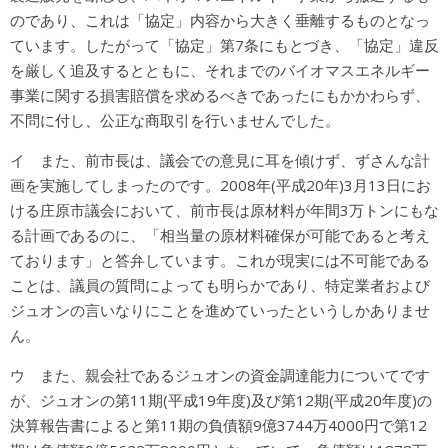
のであり、これは「協定」内容から大きく垂離するものとなっ
ています。したがって「協定」第7条にもとづき、「協定」違反
を厳しく追及するとともに、それまでのバイオマスエネルギー
事業に関する損害賠償を求めるべきであったにもかかわらず、
不問に付し、公正な商取引を行いませんでした。
イ また、前市長は、議会での意見に耳を傾けず、ずさんな計
画を実施してしまったのです。2008年(平成20年)3月13日にお
ける庄原市議会において、前市長は原材料が年間3万トンにもな
る計画であるのに、「相当量の原材料確保が可能であると考え
ております」と答弁しています。これが現実には不可能である
ことは、議員の質問によっても明らかであり、特定業者および
ジュオンの言いなりにことを進めていったというしかありませ
ん。
ウ また、親会社であるジュオンの資金調達能力についてです
が、ジュオンの第11期(平成19年度)及び第12期(平成20年度)の
決算報告書によると第11期の負債額9億3744万4000円で第12