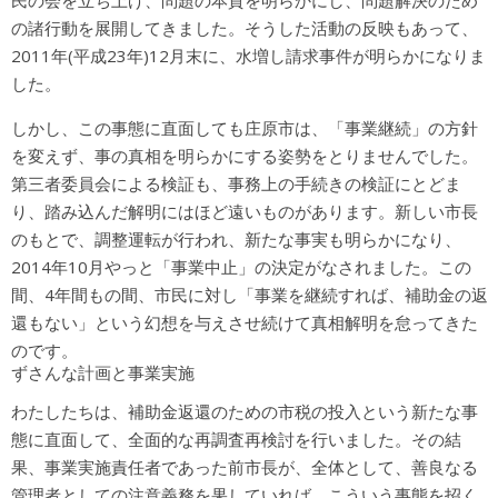
の諸行動を展開してきました。そうした活動の反映もあって、
2011年(平成23年)12月末に、水増し請求事件が明らかになりま
した。
しかし、この事態に直面しても庄原市は、「事業継続」の方針
を変えず、事の真相を明らかにする姿勢をとりませんでした。
第三者委員会による検証も、事務上の手続きの検証にとどま
り、踏み込んだ解明にはほど遠いものがあります。新しい市長
のもとで、調整運転が行われ、新たな事実も明らかになり、
2014年10月やっと「事業中止」の決定がなされました。この
間、4年間もの間、市民に対し「事業を継続すれば、補助金の返
還もない」という幻想を与えさせ続けて真相解明を怠ってきた
のです。
ずさんな計画と事業実施
わたしたちは、補助金返還のための市税の投入という新たな事
態に直面して、全面的な再調査再検討を行いました。その結
果、事業実施責任者であった前市長が、全体として、善良なる
管理者としての注意義務を果していれば、こういう事態を招く