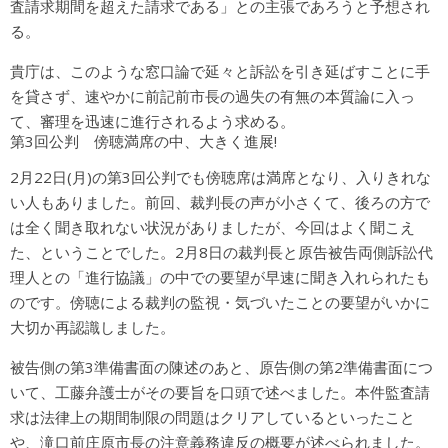
査請求期間を超えた請求である」との主張であろうと予想され
る。
貴庁は、このような窓口論で延々と訴訟を引き延ばすことに手
を貸さず、速やかに前記前市長の過失の有無の本質論に入っ
て、審理を迅速に進行されるよう求める。
第3回公判 傍聴満席の中、大きく進展!
2月22日(月)の第3回公判でも傍聴席は満席となり、入りきれな
い人もありました。前回、裁判長の声が小さくて、後ろの方で
は全く聞き取れない状況がありましたが、今回はよく聞こえ
た、ということでした。2月8日の裁判長と原告被告両側訴訟代
理人との「進行協議」の中での要望が早速に聞き入れられたも
のです。傍聴による裁判の監視・気づいたことの要望がいかに
大切か再認識しました。
被告側の第3準備書面の陳述のあと、原告側の第2準備書面につ
いて、工藤弁護士がその要旨を口頭で述べました。本件監査請
求は法律上の期間制限の問題はクリアしているといったこと
や、滝口前庄原市長の注意義務違反の概要が述べられました。