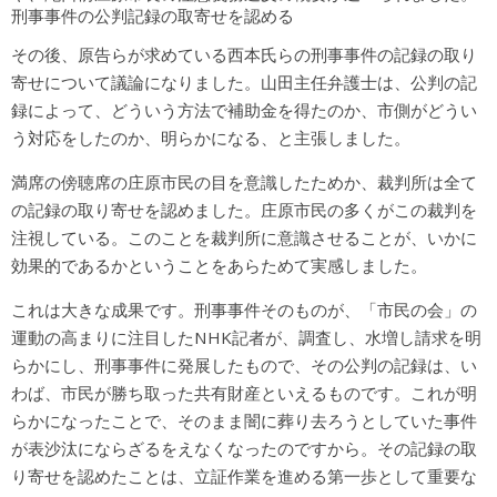
刑事事件の公判記録の取寄せを認める
その後、原告らが求めている西本氏らの刑事事件の記録の取り
寄せについて議論になりました。山田主任弁護士は、公判の記
録によって、どういう方法で補助金を得たのか、市側がどうい
う対応をしたのか、明らかになる、と主張しました。
満席の傍聴席の庄原市民の目を意識したためか、裁判所は全て
の記録の取り寄せを認めました。庄原市民の多くがこの裁判を
注視している。このことを裁判所に意識させることが、いかに
効果的であるかということをあらためて実感しました。
これは大きな成果です。刑事事件そのものが、「市民の会」の
運動の高まりに注目したNHK記者が、調査し、水増し請求を明
らかにし、刑事事件に発展したもので、その公判の記録は、い
わば、市民が勝ち取った共有財産といえるものです。これが明
らかになったことで、そのまま闇に葬り去ろうとしていた事件
が表沙汰にならざるをえなくなったのですから。その記録の取
り寄せを認めたことは、立証作業を進める第一歩として重要な