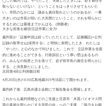
◯この裁判では、やったこと、失敗したときには、必ず責任を
取らないといけない、ということをはっきりさせてもらいた
い。市民のなかには、議会も責任取れというのがあるが、一番
大きいのは市長が招いた大失態だということ。それを明らかに
するためには最後までがんばる。(傍聽者)
大きな前進を確信!立証作業に全力!
裁判長が「証拠申請は絞っていただくとして、証拠嘱託(=公判
記録の取寄せ)は採用する!」と明快に表明したとき、わたしは
「やった!」と心のなかで叫びました。これで、立証作業を全面
的に進めることができる。行政訴訟という厚い壁はあるもの
の、みんなの知恵と力を借りて、必ず前市長の責任を明らかに
する、と決意新たにしました。
次回第4回公判傍聽日程
4月20日(水)10:30広島地裁305号法廷にて開かれます。
裁判終了後、広島弁護士会館にて報告集会を開催します。
これからも裁判傍聴などのご支援と庄原市「木質バイオマス問
題の真相を明らかにする市民の会」へのご支援、ご協力をお願