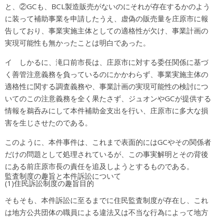
と、②GCも、BCL製造販売がないのにそれが存在するかのよう
に装って補助事業を申請したうえ、虚偽の販売量を庄原市に報
告しており、事業実施主体としての適格性が欠け、事業計画の
実現可能性も無かったことは明白であった。
イ しかるに、滝口前市長は、庄原市に対する委任関係に基づ
く善管注意義務を負っているのにかかわらず、事業実施主体の
適格性に関する調査義務や、事業計画の実現可能性の検討につ
いてのこの注意義務を全く果たさず、ジュオンやGCが提供する
情報を鵜呑みにして本件補助金支出を行い、庄原市に多大な損
害を生じさせたのである。
このように、本件事件は、これまで表面的にはGCやその関係者
だけの問題として処理されているが、この事実解明とその背後
にある前庄原市長の責任を追及しようとするものである。
監査制度の趣旨と本件訴訟について
(1)住民訴訟制度の趣旨目的
そもそも、本件訴訟に至るまでに住民監査制度が存在し、これ
は地方公共団体の職員による違法又は不当な行為によって地方