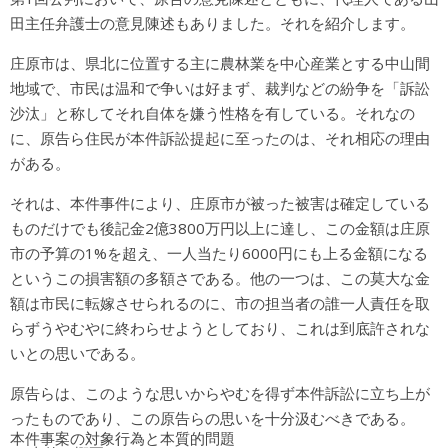
田主任弁護士の意見陳述もありました。それを紹介します。
庄原市は、県北に位置する主に農林業を中心産業とする中山間
地域で、市民は温和で争いは好まず、裁判などの紛争を「訴訟
沙汰」と称してそれ自体を嫌う性格を有している。それなの
に、原告ら住民が本件訴訟提起に至ったのは、それ相応の理由
がある。
それは、本件事件により、庄原市が被った被害は確定している
ものだけでも後記金2億3800万円以上に達し、この金額は庄原
市の予算の1%を超え、一人当たり6000円にも上る金額になる
というこの損害額の多額さである。他の一つは、この莫大な金
額は市民に転嫁させられるのに、市の担当者の誰一人責任を取
らずうやむやに終わらせようとしており、これは到底許されな
いとの思いである。
原告らは、このような思いからやむを得ず本件訴訟に立ち上が
ったものであり、この原告らの思いを十分汲むべきである。
本件事案の対象行為と本質的問題