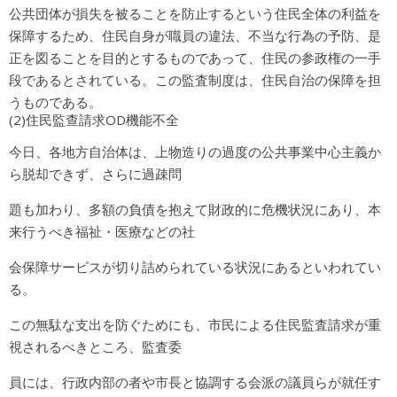
公共団体が損失を被ることを防止するという住民全体の利益を
保障するため、住民自身が職員の違法、不当な行為の予防、是
正を図ることを目的とするものであって、住民の参政権の一手
段であるとされている。この監査制度は、住民自治の保障を担
うものである。
(2)住民監查請求OD機能不全
今日、各地方自治体は、上物造りの過度の公共事業中心主義か
ら脱却できず、さらに過疎問
題も加わり、多額の負債を抱えて財政的に危機状況にあり、本
来行うべき福祉・医療などの社
会保障サービスが切り詰められている状況にあるといわれてい
る。
この無駄な支出を防ぐためにも、市民による住民監査請求が重
視されるべきところ、監査委
員には、行政内部の者や市長と協調する会派の議員らが就任す