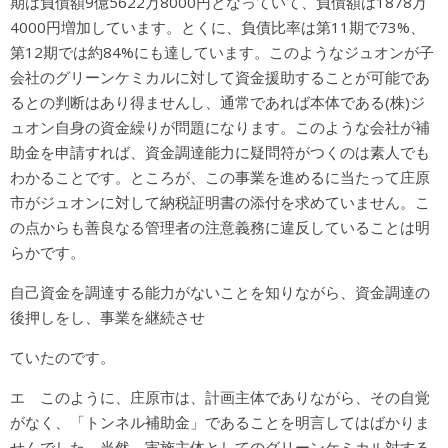
期は負債額9億5622万8000円となっていて、負債額は1878万
4000円増加しています。とくに、負債比率は第11期で73%、
第12期では約84%にも達しています。このようなジュオンが子
会社のグリーンケミカルに対して資金援助することが可能であ
るとの判断はあり得ませんし、通常であれば本体である(株)ジ
ュオン自身の資金繰りが問題になります。このような会社が補
助金を申請すれば、資金調達能力に疑問符がつくのは素人でも
わかることです。ところが、この事業を進めるに当たって庄原
市がジュオンに対して納税証明書の添付を求めていません。こ
の点からも善良なる管理者の注意義務に違反していることは明
らかです。
自己資金を調達する能力がないことを知りながら、資金調達の
後押しをし、事業を継続させ
ていたのです。
エ このように、庄原市は、計画主体でありながら、その自覚
がなく、「トンネル補助金」であることを明言してはばかりま
せんでした。当然、実施主体としてのグリーンケミカル対する