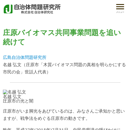
メニュー
庄原バイオマス共同事業問題を追い
続けて
広島自治体問題研究所
名越 弘文（庄原市「木質バイオマス問題の真相を明らかにする
市民の会」世話人代表）
名越 弘文
圧原市の光と闇
庄原市がいま脚光をあびているのは、みなさんご承知かと思い
ますが、戦争法をめぐる庄原市の動きです。
昨年、平成27年(2015年)7月31日、自民党県議の呼びかけに、