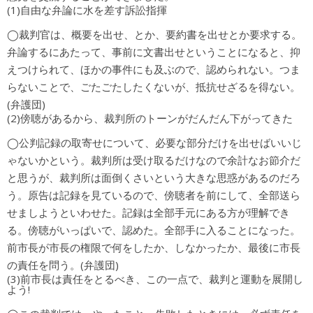
(1)自由な弁論に水を差す訴訟指揮
◯裁判官は、概要を出せ、とか、要約書を出せとか要求する。
弁論するにあたって、事前に文書出せということになると、抑
えつけられて、ほかの事件にも及ぶので、認められない。つま
らないことで、ごたごたしたくないが、抵抗せざるを得ない。
(弁護団)
(2)傍聴があるから、裁判所のトーンがだんだん下がってきた
◯公判記録の取寄せについて、必要な部分だけを出せばいいじ
ゃないかという。裁判所は受け取るだけなので余計なお節介だ
と思うが、裁判所は面倒くさいという大きな思惑があるのだろ
う。原告は記録を見ているので、傍聴者を前にして、全部送ら
せましようといわせた。記録は全部手元にある方が理解でき
る。傍聴がいっぱいで、認めた。全部手に入ることになった。
前市長が市長の権限で何をしたか、しなかったか、最後に市長
の責任を問う。(弁護団)
(3)前市長は責任をとるべき、この一点で、裁判と運動を展開し
よう!