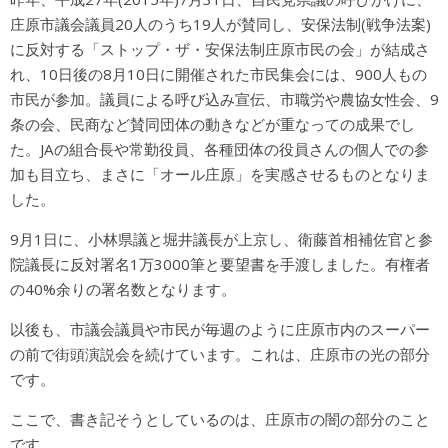
庄原市議会議員20人のうち19人が賛同し、安保法制(戦争法案)
に反対する「ストップ・ザ・安保法制庄原市民の会」が結成さ
れ、10日後の8月10日に開催された市民集会には、900人もの
市民が参加。議員による呼び込み宣伝、市職労や農協女性会、9
条の会、民商など賛同団体の動きなどが重なっての成果でし
た。JAの組合長や常勤役員、各種団体の役員さんの個人での参
加も目立ち、まさに「オール庄原」を実感させるものとなりま
した。
9月1日に、小林県議と堀井議長が上京し、衛藤首相補佐官と参
院議長に反対署名1万3000筆と要望書を手渡しました。有権者
の40%余りの署名数となります。
以後も、市議会議員や市民が毎週のように庄原市内のスーパー
の前で街頭演説会を続けています。これは、庄原市の光の部分
です。
ここで、書き記そうとしているのは、庄原市の闇の部分のこと
です。