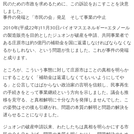
民のための市政を求めるために、この訴訟をおこすことを決意
しました。
事件の発端と「市民の会」発足 そして事業の中止
2010年(平成22年)11月30日バイオマスエネルギー=エタノール
の製造販売を目的としたジュオンが破産を申請、共同事業者で
ある庄原市は約5億円の補助金を国に返還しなければならなくな
るかもしれない、という問題が生じました。これが事件の発端
と成ります。
ところが、こういう事態に対して庄原市はことの真相を明らか
にすることなく「補助金は返還しなくてもいいようにしてや
る」と公言してはばからない政治家の言明を信頼し、民事再生
の手続きをとって事業継続という方向を示しました。議会も推
移を見守る、と真相解明に十分な力を発揮しませんでした。こ
の姿勢はその後も引継がれ、問題の本質の解明と問題の解決を
遅らせることになりました。
ジュオンの破産申請以来、わたしたちは真相を明らかにする市
民の会を立ち上げ、問題の本質を明らかにし、問題解決のため