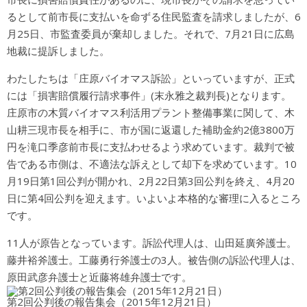
るとして前市長に支払いを命ずる住民監査を請求しましたが、6
月25日、市監査委員が棄却しました。それで、7月21日に広島
地裁に提訴しました。
わたしたちは「庄原バイオマス訴訟」といっていますが、正式
には「損害賠償履行請求事件」(末永雅之裁判長)となります。
庄原市の木質バイオマス利活用プラント整備事業に関して、木
山耕三現市長を相手に、市が国に返還した補助金約2億3800万
円を滝口季彦前市長に支払わせるよう求めています。裁判で被
告である市側は、不適法な訴えとして却下を求めています。10
月19日第1回公判が開かれ、2月22日第3回公判を終え、4月20
日に第4回公判を迎えます。いよいよ本格的な審理に入るところ
です。
11人が原告となっています。訴訟代理人は、山田延廣斧護士。
藤井裕斧護士。工藤勇行斧護士の3人。被告側の訴訟代理人は、
原田武彦弁護士と近藤将雄弁護士です。
第2回公判後の報告集会（2015年12月21日）