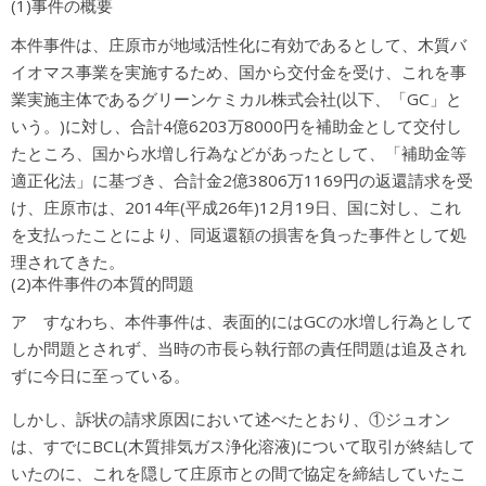
(1)事件の概要
本件事件は、庄原市が地域活性化に有効であるとして、木質バ
イオマス事業を実施するため、国から交付金を受け、これを事
業実施主体であるグリーンケミカル株式会社(以下、「GC」と
いう。)に対し、合計4億6203万8000円を補助金として交付し
たところ、国から水増し行為などがあったとして、「補助金等
適正化法」に基づき、合計金2億3806万1169円の返還請求を受
け、庄原市は、2014年(平成26年)12月19日、国に対し、これ
を支払ったことにより、同返還額の損害を負った事件として処
理されてきた。
(2)本件事件の本質的問題
ア すなわち、本件事件は、表面的にはGCの水増し行為として
しか問題とされず、当時の市長ら執行部の責任問題は追及され
ずに今日に至っている。
しかし、訴状の請求原因において述べたとおり、①ジュオン
は、すでにBCL(木質排気ガス浄化溶液)について取引が終結して
いたのに、これを隠して庄原市との間で協定を締結していたこ