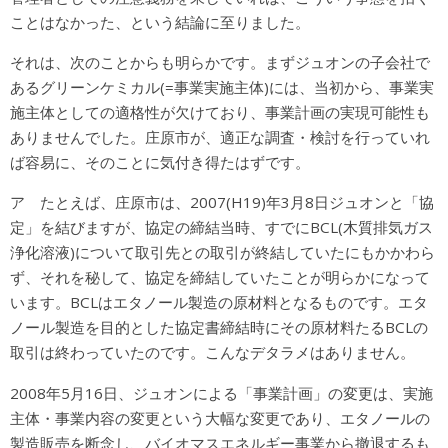
ことはなかった、という結論に至りました。
それは、次のことからも明らかです。まずジュオンの子会社で
あるグリーンケミカル(=事業実施主体)には、当初から、事業実
施主体としての適格性が欠けており、事業計画の実現可能性も
ありませんでした。庄原市が、適正な調査・検討を行っていれ
ば容易に、そのことに気付き得たはずです。
ア たとえば、庄原市は、2007(H19)年3月8日ジュオンと「協
定」を結びますが、協定の締結当時、すでにBCL(木質排気ガス
浄化溶液)について取引先との取引が終結していたにもかかわら
ず、それを秘して、協定を締結していたことが明らかになって
います。BCLはエタノール製造の原材料となるものです。エタ
ノール製造を目的とした協定書締結時にその原材料たるBCLの
取引は終わっていたのです。こんなデタラメはありません。
2008年5月16日、ジュオンによる「事業計画」の変更は、実施
主体・事業内容の変更という大幅な変更であり、エタノールの
製造販売を断念し、バイオマスエネルギー事業から撤退するも