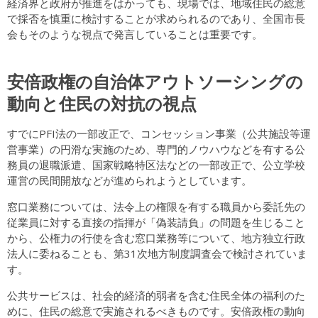
経済界と政府が推進をはかっても、現場では、地域住民の総意
で採否を慎重に検討することが求められるのであり、全国市長
会もそのような視点で発言していることは重要です。
安倍政権の自治体アウトソーシングの
動向と住民の対抗の視点
すでにPFI法の一部改正で、コンセッション事業（公共施設等運
営事業）の円滑な実施のため、専門的ノウハウなどを有する公
務員の退職派遣、国家戦略特区法などの一部改正で、公立学校
運営の民間開放などが進められようとしています。
窓口業務については、法令上の権限を有する職員から委託先の
従業員に対する直接の指揮が「偽装請負」の問題を生じること
から、公権力の行使を含む窓口業務等について、地方独立行政
法人に委ねることも、第31次地方制度調査会で検討されていま
す。
公共サービスは、社会的経済的弱者を含む住民全体の福利のた
めに、住民の総意で実施されるべきものです。安倍政権の動向