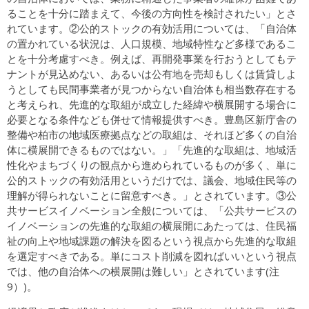
ることを十分に踏まえて、今後の方向性を検討されたい」とさ
れています。②公的ストックの有効活用については、「自治体
の置かれている状況は、人口規模、地域特性など多様であるこ
とを十分考慮すべき。例えば、再開発事業を行おうとしてもテ
ナントが見込めない、あるいは公有地を売却もしくは賃貸しよ
うとしても民間事業者が見つからない自治体も相当数存在する
と考えられ、先進的な取組が成立した経緯や横展開する場合に
必要となる条件なども併せて情報提供すべき。豊島区新庁舎の
整備や柏市の地域医療拠点などの取組は、それほど多くの自治
体に横展開できるものではない。」「先進的な取組は、地域活
性化やまちづくりの観点から進められているものが多く、単に
公的ストックの有効活用というだけでは、議会、地域住民等の
理解が得られないことに留意すべき。」とされています。③公
共サービスイノベーション全般については、「公共サービスの
イノベーションの先進的な取組の横展開にあたっては、住民福
祉の向上や地域課題の解決を図るという視点から先進的な取組
を選定すべきである。単にコスト削減を図ればいいという視点
では、他の自治体への横展開は難しい」とされています(注
9）)。