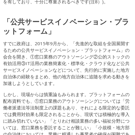
を有しており、十分に尊重されるべきです(注8）)。
「公共サービスイノベーション・プラ
ットフォーム」
すでに政府は、2015年9月から、「先進的な取組を全国展開す
るための公共サービスイノベーション・プラットフォーム」の
会合を開き、①窓口業務のアウトソーシング②公的ストックの
有効活用③IT活用の業務簡素化・標準化・クラウド化など公共
サービスイノベーションなどについて、先行的に実施した地方
自治体の経験をまとめ、他の地方自治体に追随を求める動きを
加速しようとしています。
しかし、現場からは慎重論もみられます。プラットフォームの
配布資料でも、①窓口業務のアウトソーシングについては「労
働者派遣法等法制度上の課題もあり、それによる限定的な委託
では費用対効果も限定されることから、現状では積極的な導入
に踏み切れていない」「とりわけ相談業務の多い福祉分野につ
いては、窓口業務を委託することが難しい」「小規模・地方部
の自治体においては、業務に精通した事業者の確保が困難であ