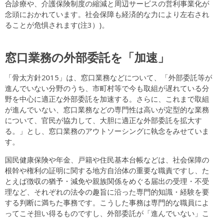
合診療や、介護保険制度の縮減と周辺サービスの営利事業化が
念頭におかれています。社会保障も経済的な力により左右され
ることが危惧されます(注3）)。
窓口業務の外部委託を「加速」
「骨太方針2015」は、窓口業務などについて、「外部委託等が
進んでいない分野のうち、市町村等で今も取組が遅れている分
野を中心に適正な外部委託を加速する。さらに、これまで取組
が進んでいない、窓口業務などの専門性は高いが定型的な業務
について、官民が協力して、大胆に適正な外部委託を拡大す
る。」とし、窓口業務のアウトソーシングに執念をみせていま
す。
国民健康保険や年金、戸籍や住民基本台帳などは、社会保障の
根幹や権利の証明に関する地方自治体の重要な職責ですし、た
とえば徴収の猶予・減免や親族関係をめぐる届出の受理・不受
理など、それぞれの法令の趣旨に沿った専門的知識・経験を要
する判断に満ちた事務です。こうした事務は専門的な職員によ
ってこそ担い得るものですし、外部委託が「進んでいない」こ