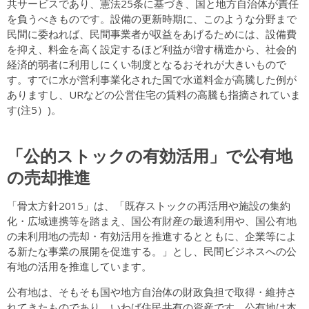
共サービスであり、憲法25条に基づき、国と地方自治体が責任
を負うべきものです。設備の更新時期に、このような分野まで
民間に委ねれば、民間事業者が収益をあげるためには、設備費
を抑え、料金を高く設定するほど利益が増す構造から、社会的
経済的弱者に利用しにくい制度となるおそれが大きいもので
す。すでに水が営利事業化された国で水道料金が高騰した例が
ありますし、URなどの公営住宅の賃料の高騰も指摘されていま
す(注5）)。
「公的ストックの有効活用」で公有地
の売却推進
「骨太方針2015」は、「既存ストックの再活用や施設の集約
化・広域連携等を踏まえ、国公有財産の最適利用や、国公有地
の未利用地の売却・有効活用を推進するとともに、企業等によ
る新たな事業の展開を促進する。」とし、民間ビジネスへの公
有地の活用を推進しています。
公有地は、そもそも国や地方自治体の財政負担で取得・維持さ
れてきたものであり、いわば住民共有の資産です。公有地は本