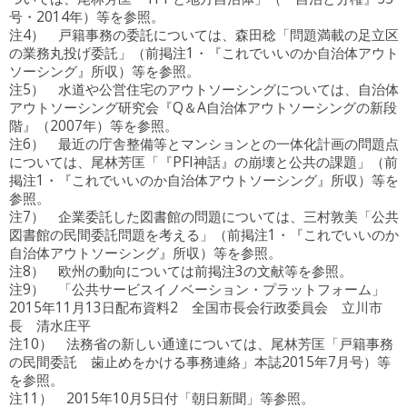
号・2014年）等を参照。
注4） 戸籍事務の委託については、森田稔「問題満載の足立区
の業務丸投げ委託」（前掲注1・『これでいいのか自治体アウト
ソーシング』所収）等を参照。
注5） 水道や公営住宅のアウトソーシングについては、自治体
アウトソーシング研究会『Q＆A自治体アウトソーシングの新段
階』（2007年）等を参照。
注6） 最近の庁舎整備等とマンションとの一体化計画の問題点
については、尾林芳匡「『PFI神話』の崩壊と公共の課題」（前
掲注1・『これでいいのか自治体アウトソーシング』所収）等を
参照。
注7） 企業委託した図書館の問題については、三村敦美「公共
図書館の民間委託問題を考える」（前掲注1・『これでいいのか
自治体アウトソーシング』所収）等を参照。
注8） 欧州の動向については前掲注3の文献等を参照。
注9） 「公共サービスイノベーション・プラットフォーム」
2015年11月13日配布資料2 全国市長会行政委員会 立川市
長 清水庄平
注10） 法務省の新しい通達については、尾林芳匡「戸籍事務
の民間委託 歯止めをかける事務連絡」本誌2015年7月号）等
を参照。
注11） 2015年10月5日付「朝日新聞」等参照。