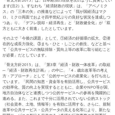
「骨太方針2015」は、日本経済の現状を次のように賛美してい
ます(注2）)。すなわち「経済財政の現状」は、「アベノミク
ス」の「三本の矢」の推進などによって「我が国経済はマク
ロ、ミクロ両面でおよそ四半世紀ぶりの良好な状況を達成しつ
つあ」り、「デフレ脱却・経済再生」と「財政健全化」が「双
方ともに大きく前進」したとしています。
その上で「今後の課題」として、①経済の好循環の拡大、②潜
在的な成長力強化、③まち・ひと・しごとの創生、などと並べ
て「公共サービスの無駄排除・質向上等の改革に取り組むこと
が必要」だとしています。
「骨太方針2015」は、「第3章『経済・財政一体改革』の取組
─『経済・財政再生計画』」の中に、「4．歳出改革等の考え
方・アプローチ」として「公的サービスの産業化」を打ち出し
ています。「民間の知恵・資金等を有効活用し、公共サービス
の効率化、質の向上を実現するとともに、企業やNPO等が国、
地方自治体などと連携しつつ公的サービスへの参画を飛躍的に
進める。また、これまで十分に活用されていない公的ストック
（社会資本、土地、情報等）を有効に活用する。さらに、規制
改革や公共サービス・公共データの見える化等により、新たな