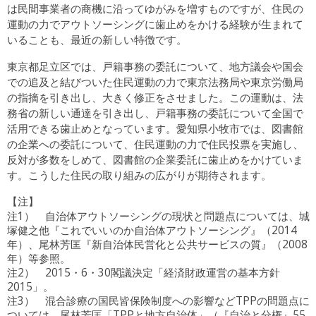
は民間事業者の商機に沿ってゆがみを増すものですが、住民の
運動の力でアウトソーシングに歯止めをかける経験が生まれて
いることも、最近の新しい特徴です。
東京都足立区では、戸籍事務の委託について、地方議会や国会
での追及と結びついた住民運動の力で東京法務局や東京労働局
の指摘を引き出し、大きく修正をさせました。この運動は、法
務省の新しい通達を引き出し、戸籍事務の委託について全国で
活用できる歯止めとなっています。愛知県小牧市では、図書館
の企業への委託について、住民運動の力で住民投票を実施し、
反対が多数をしめて、図書館の企業委託に歯止めをかけていま
す。こうした住民の取り組みの広がりが期待されます。
【注】
注1） 自治体アウトソーシングの現状と問題点については、城
塚健之他『これでいいのか自治体アウトソーシング』（2014
年）、尾林芳匡『新自治体民営化と公共サービスの質』（2008
年）等参照。
注2） 2015・6・30閣議決定「経済財政運営の基本方針
2015」。
注3） 混合診療の国民皆保険制度への影響などTPPの問題点に
ついては、尾林芳匡「TPPと地方自治体」（『自治と分権』55