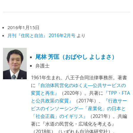
2016年1月15日
月刊『住民と自治』 2016年2月号
より
尾林 芳匡（おばやし よしまさ）
弁護士
1961年生まれ、八王子合同法律事務所。著書
に
『自治体民営化のゆくえ―公共サービスの
変質と再生』
（2020年）。共著に
『TPP・FTA
と公共政策の変質』
（2017年）、
『行政サー
ビスのインソーシング―「産業化」の日本と
「社会正義」のイギリス』
（2021年）。共編
著に『水道の民営化・広域化を考える』
（2018年）（いずれも自治体研究社）。