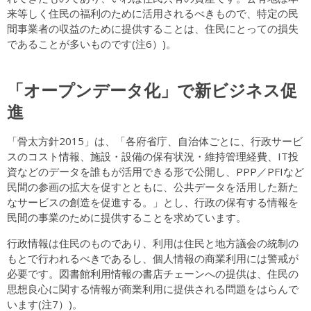
来等しく住民の福利のために活用されるべきもので、特定の民
間事業者の収益のために提供することは、住民にとっての損失
であることが多いものです(注6）)。
「オープンデータ化」で新ビジネス促
進
「骨太方針2015」は、「各府省庁、自治体ごとに、行政サービ
スのコスト情報、施設・設備の保有状況・維持管理経費、IT投
資などのデータを誰もが活用できる形で公開し、PPP／PFIなど
民間の参画の拡大を促すとともに、公共データを活用した新た
なサービスの創造を促進する。」とし、行政の保有する情報を
民間の事業のために提供することを求めています。
行政情報は住民のものであり、利用は住民と地方議会の統制の
もとで行われるべきであるし、個人情報の商業利用には警戒が
必要です。図書館利用情報の書店チェーンへの提供は、住民の
思想良心に関する情報が商業利用に提供される問題をはらんで
います(注7）)。