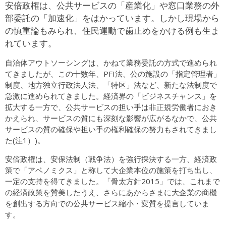
安倍政権は、公共サービスの「産業化」や窓口業務の外
部委託の「加速化」をはかっています。しかし現場から
の慎重論もみられ、住民運動で歯止めをかける例も生ま
れています。
自治体アウトソーシングは、かねて業務委託の方式で進められ
てきましたが、この十数年、PFI法、公の施設の「指定管理者」
制度、地方独立行政法人法、「特区」法など、新たな法制度で
急激に進められてきました。経済界の「ビジネスチャンス」を
拡大する一方で、公共サービスの担い手は非正規労働者におき
かえられ、サービスの質にも深刻な影響が広がるなかで、公共
サービスの質の確保や担い手の権利確保の努力もされてきまし
た(注1）)。
安倍政権は、安保法制（戦争法）を強行採決する一方、経済政
策で「アベノミクス」と称して大企業本位の施策を打ち出し、
一定の支持を得てきました。「骨太方針2015」では、これまで
の経済政策を賛美したうえ、さらにあからさまに大企業の商機
を創出する方向での公共サービス縮小・変質を提言していま
す。