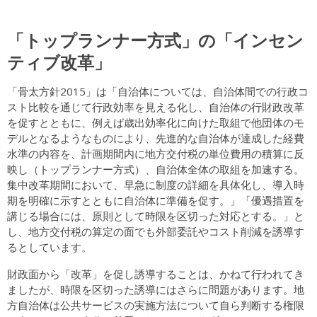
「トップランナー方式」の「インセン
ティブ改革」
「骨太方針2015」は「自治体については、自治体間での行政コ
スト比較を通じて行政効率を見える化し、自治体の行財政改革
を促すとともに、例えば歳出効率化に向けた取組で他団体のモ
デルとなるようなものにより、先進的な自治体が達成した経費
水準の内容を、計画期間内に地方交付税の単位費用の積算に反
映し（トップランナー方式）、自治体全体の取組を加速する。
集中改革期間において、早急に制度の詳細を具体化し、導入時
期を明確に示すとともに自治体に準備を促す。」「優遇措置を
講じる場合には、原則として時限を区切った対応とする。」と
し、地方交付税の算定の面でも外部委託やコスト削減を誘導す
るとしています。
財政面から「改革」を促し誘導することは、かねて行われてき
ましたが、時限を区切った誘導にはさらに問題があります。地
方自治体は公共サービスの実施方法について自ら判断する権限