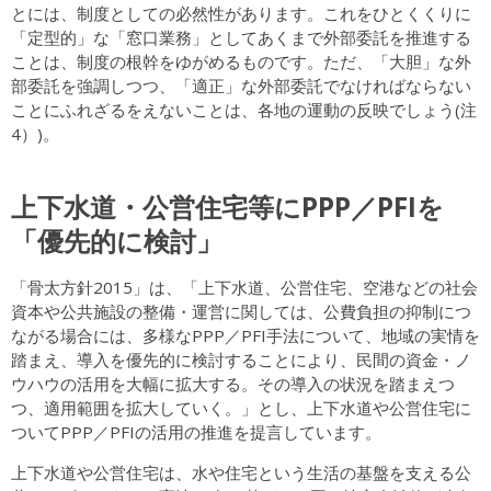
とには、制度としての必然性があります。これをひとくくりに
「定型的」な「窓口業務」としてあくまで外部委託を推進する
ことは、制度の根幹をゆがめるものです。ただ、「大胆」な外
部委託を強調しつつ、「適正」な外部委託でなければならない
ことにふれざるをえないことは、各地の運動の反映でしょう(注
4）)。
上下水道・公営住宅等にPPP／PFIを
「優先的に検討」
「骨太方針2015」は、「上下水道、公営住宅、空港などの社会
資本や公共施設の整備・運営に関しては、公費負担の抑制につ
ながる場合には、多様なPPP／PFI手法について、地域の実情を
踏まえ、導入を優先的に検討することにより、民間の資金・ノ
ウハウの活用を大幅に拡大する。その導入の状況を踏まえつ
つ、適用範囲を拡大していく。」とし、上下水道や公営住宅に
ついてPPP／PFIの活用の推進を提言しています。
上下水道や公営住宅は、水や住宅という生活の基盤を支える公