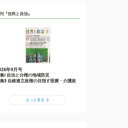
刊『住民と自治』
026年9月号
集Ⅰ 自治と分権の地域防災
集Ⅱ 自維連立政権の目指す医療・介護政
もっと見る