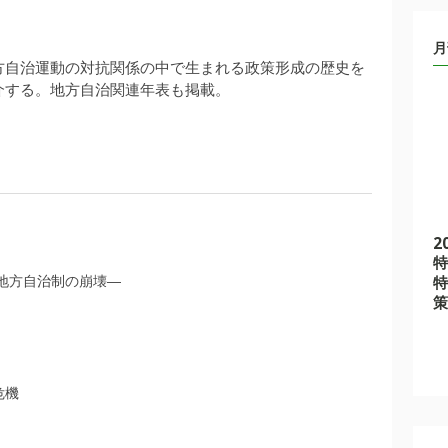
月
方自治運動の対抗関係の中で生まれる政策形成の歴史を
介する。地方自治関連年表も掲載。
2
特
地方自治制の崩壊―
特
策
危機