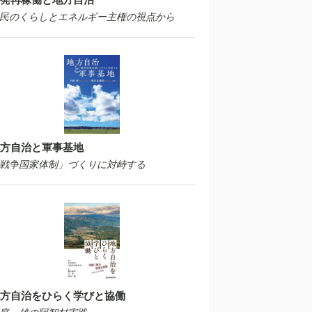
民のくらしとエネルギー主権の視点から
方自治と軍事基地
戦争国家体制」づくりに対峙する
方自治をひらく学びと協働