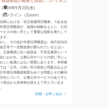
職員制度の概要と課題について学ぶ
2026年9月2日(水)
オンライン（Zoom）
治体における「非正規雇用労働者」である会
年度任用職員が、知識や経験をもとに、公共
ービスの担い手として重要な役割を果たして
ます。
かし、その会計年度任用職員は、地方自治法
改正等で一定数改善が図られているとはい
、正規職員に比べ低賃金・不安定雇用という
況におかれ、公務公共サービスの担い手にふ
わしい処遇にはない実態にあります。本研修
では「公共」の担い手の現状と問題点および
計年度任用職員制度をめぐる問題とその解決
方向について、公務公共サービスのあり方と
う視点から具体例を踏まえて学んでいきま
。
詳細・お申し込み