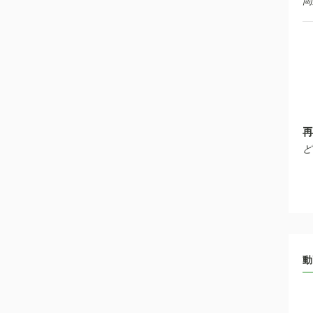
岡
再
ど
動