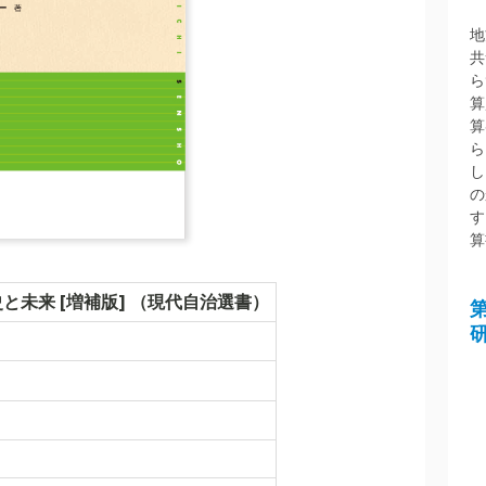
地
共
ら
算
算
ら
し
の
す
算
と未来 [増補版] （現代自治選書）