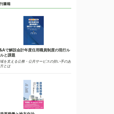
刊書籍
&Aで解説会計年度任用職員制度の現行ル
ルと課題
域を支える公務・公共サービスの担い手のあ
方とは
発再稼働と地方自治