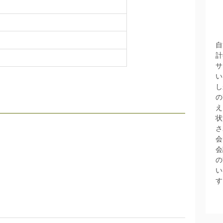
自
計
サ
い
し
の
え
状
さ
会
会
の
い
す