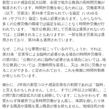
新型コロナ感染症拡大以降、全国で地方公務員の長時間労働が
報道されています。時間外労働を命じるためには、労働基準法
（以下、労基法）第36条で定められている協定（いわゆる
36（サブロク）協定）を結ぶ必要があります。しかしながら、
多くの公務労働の職場では協定を結ぶことなく時間外労働が行
われています。「地方公務員に対して労基法は適用されないの
では」と誤解されることもありますが、一部を除き労基法は適
用されており、第36条も適用されています。
なぜ、このような事態が起こっているのでしょうか。それは、
第33条「災害等による臨時の必要がある場合の時間外労働等」
の第3項に「公務のために臨時の必要がある場合においては…地
方公務員については…労働時間を延長し、又は…休日に労働させ
ることができる」と定められており、これを根拠に時間外勤務
が命じられています。
確かに、2年前の新型コロナ感染症発生の初期であれば「臨時」
と言えるかもしれません。しかし、すでに2年以上が経過し、こ
の間7度の感染拡大の波も経験しています。にもかかわらず、相
変わらず保健所では長時間労働がまん延し、体調を崩したり休
職する職員や退職を選ぶ職員が後を絶ちません。地域住民の命