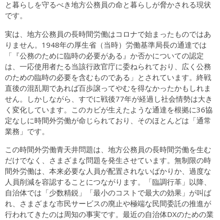
と暮らしを守るべき地方公務員の命と暮らしが脅かされる現状
です。
実は、地方公務員の長時間労働はコロナで始まったものではあ
りません。1948年の厚生省（当時）労働基準局長の通達では
「『公務のために臨時の必要がある』か否かについての認定
は、一応使用者たる当該行政官庁に委ねられており、広く公務
のための臨時の必要を含むものである」とされています。終戦
直後の混乱期であれば百歩譲ってやむを得なかったかもしれま
せん。しかしながら、すでに戦後77年が経過し社会情勢は大き
く変化しています。このカビが生えたような通達を根拠に36協
定なしに時間外労働が命じられており、そのほとんどは「通常
業務」です。
この時間外労働青天井問題は、地方公務員の長時間労働を生む
だけでなく、さまざまな問題を発生させています。無制限の時
間外労働は、本来必要な人員が配置されないばかりか、過度な
人員削減を容認することにつながります。「臨調行革」以降、
自治体では「少数精鋭」「最小のコストで最大の効果」が叫ば
れ、さまざまな市民サービスの廃止や極端な民間委託の推進が
行われてきたのは周知の事実です。最近の自治体DXのための業