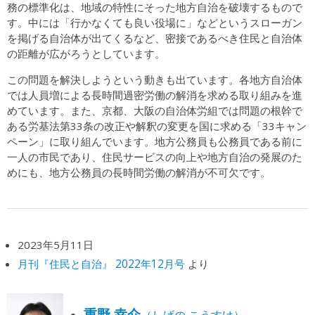
務の標準化は、地域の特性にそった地方自治を破壊するもので
す。中には「行かなくても良い役場に」などというスローガン
を掲げる自治体が出てくるなど、密接であるべき住民と自治体
の距離が広がろうとしています。
この問題を解決しようという動きも出ています。各地方自治体
では人員増による長時間過密労働の解消を求める取り組みを進
めています。また、京都、大阪の自治体労組では問題の根幹で
ある労基法第33条の改正や解釈の変更を国に求める「33キャン
ペーン」に取り組んでいます。地方公務員も公務員である前に
一人の市民であり、住民サービスの向上や地方自治の発展のた
めにも、地方公務員の長時間労働の解消が不可欠です。
2023年5月11日
月刊『住民と自治』 2022年12月号
より
重野 幸介
（しげの こうすけ）