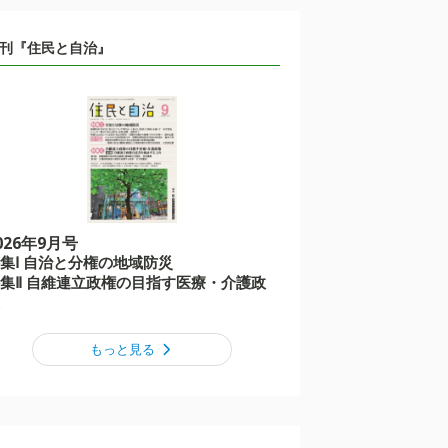
刊『住民と自治』
026年9月号
集Ⅰ 自治と分権の地域防災
集Ⅱ 自維連立政権の目指す医療・介護政
もっと見る