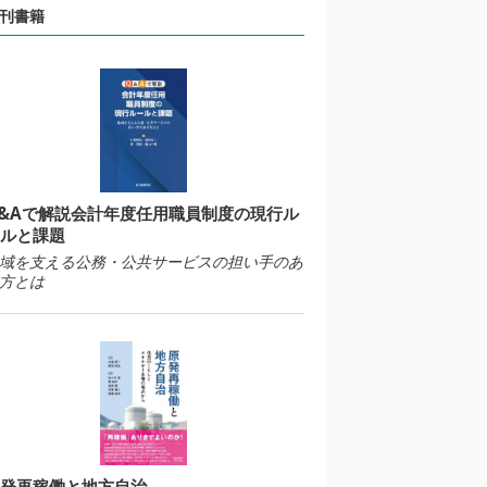
刊書籍
&Aで解説会計年度任用職員制度の現行ル
ルと課題
域を支える公務・公共サービスの担い手のあ
方とは
発再稼働と地方自治