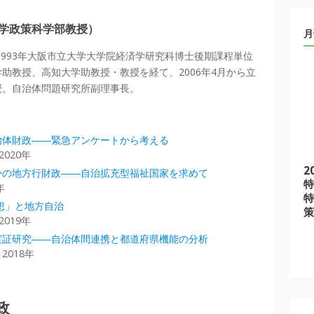
大学政策科学部教授）
月
。1993年大阪市立大学大学院経済学研究科博士後期課程単位
助教授、高知大学助教授・教授を経て、2006年4月から立
授。自治体問題研究所副理事長。
治体財政――緊急アンケートから考える
020年
2
かの地方行財政――自治拡充型福祉国家を求めて
特
年
特
構想」と地方自治
策
019年
実証研究――自治体間連携と都道府県機能の分析
018年
政