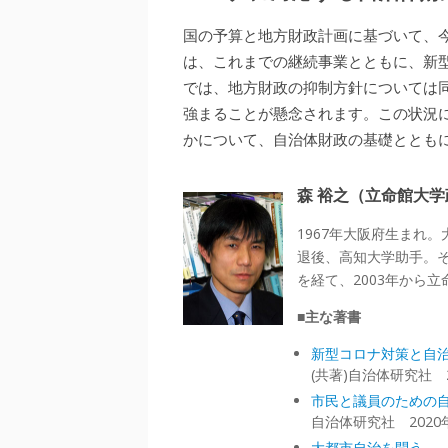
国の予算と地方財政計画に基づいて、
は、これまでの継続事業とともに、新
では、地方財政の抑制方針については
強まることが懸念されます。この状況
かについて、自治体財政の基礎ととも
森 裕之（立命館大
1967年大阪府生まれ
退後、高知大学助手。
を経て、2003年から
■主な著書
新型コロナ対策と自
(共著)自治体研究社 2
市民と議員のための
自治体研究社 2020
大都市自治を問う―