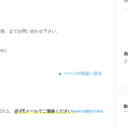
岡
義係」までお問い合わせ下さい。
:00）
再
ど
▲ ページの先頭へ戻る
動
記の上、
必ずEメールでご連絡ください
(
event@jichike