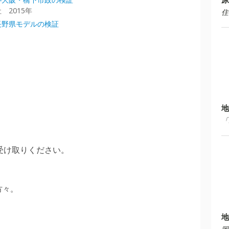
 2015年
住
長野県モデルの検証
地
「
受け取りください。
方々。
地