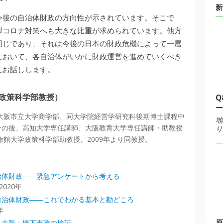
新
今後の自治体財政の方向性が示されています。そこで
型コロナ対策へも大きな比重が求められています。他方
同じであり、それは今後の日本の財政危機によって一層
において、各自治体がいかに財政運営を進めていくべき
にお話しします。
学政策科学部教授）
Q
ー
。大阪市立大学商学部、同大学院経営学研究科後期博士課程中
地
その後、高知大学専任講師、大阪教育大学専任講師・助教授
り
立命館大学政策科学部助教授。2009年より同教授。
治体財政――緊急アンケートから考える
020年
自治体財政――これでわかる基本と勘どころ
年
原
―大阪・橋下市政の検証