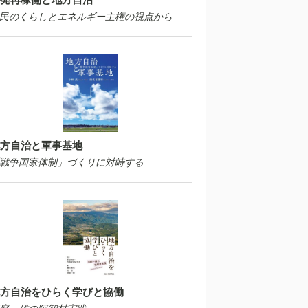
民のくらしとエネルギー主権の視点から
方自治と軍事基地
戦争国家体制」づくりに対峙する
方自治をひらく学びと協働