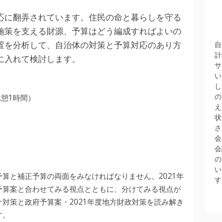
応に翻弄されています。住民の命と暮らしを守る
施策を支える財源、予算はどう編成すればよいの
置を分析して、自治体の対策と予算対応のあり方
自
計
に入れて検討します。
サ
い
し
の
昼休憩1時間）
え
状
さ
会
会
の
い
算と補正予算の両面をみなければなりません。2021年
す
正予算案と合わせてみる視点とともに、分けてみる視点が
対策と政府予算案・2021年度地方財政対策を読み解き
す。