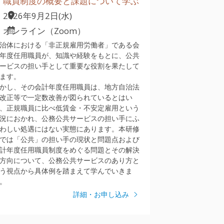
職員制度の概要と課題について学ぶ
2026年9月2日(水)
オンライン（Zoom）
治体における「非正規雇用労働者」である会
年度任用職員が、知識や経験をもとに、公共
ービスの担い手として重要な役割を果たして
ます。
かし、その会計年度任用職員は、地方自治法
改正等で一定数改善が図られているとはい
、正規職員に比べ低賃金・不安定雇用という
況におかれ、公務公共サービスの担い手にふ
わしい処遇にはない実態にあります。本研修
では「公共」の担い手の現状と問題点および
計年度任用職員制度をめぐる問題とその解決
方向について、公務公共サービスのあり方と
う視点から具体例を踏まえて学んでいきま
。
詳細・お申し込み