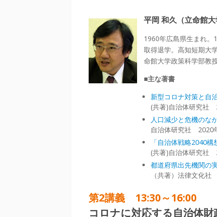
平岡 和久（立命館
1960年広島県生まれ
取得退学。高知短期大学
命館大学政策科学部教
■主な著書
新型コロナ対策と自
(共著)自治体研究社 2
人口減少と危機のな
自治体研究社 2020
「自治体戦略2040
(共著)自治体研究社 2
都道府県出先機関の
（共著）法律文化社 2
第2講義 13:30～16:00
コロナに対応する自治体財