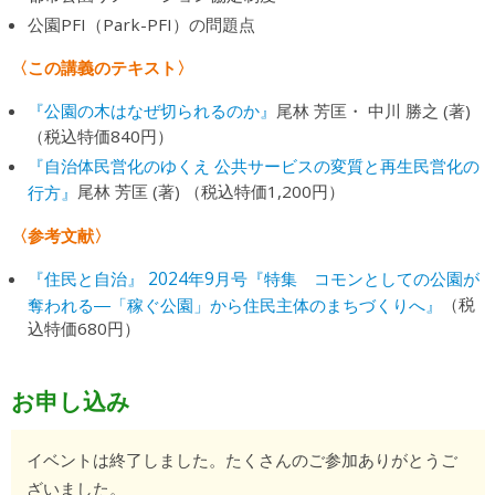
公園PFI（Park-PFI）の問題点
〈この講義のテキスト〉
『公園の木はなぜ切られるのか』
尾林 芳匡・ 中川 勝之 (著)
（税込特価840円）
『自治体民営化のゆくえ 公共サービスの変質と再生民営化の
行方』
尾林 芳匡 (著) （税込特価1,200円）
〈参考文献〉
『住民と自治』 2024年9月号『特集 コモンとしての公園が
奪われる―「稼ぐ公園」から住民主体のまちづくりへ』
（税
込特価680円）
お申し込み
イベントは終了しました。たくさんのご参加ありがとうご
ざいました。